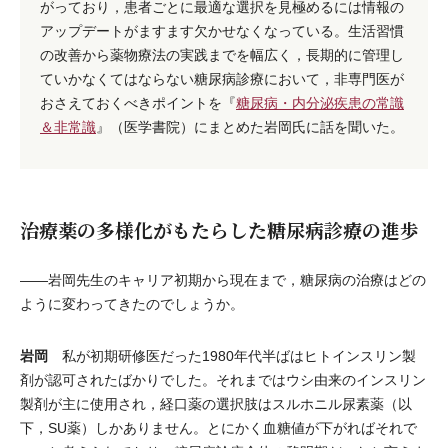
がっており，患者ごとに最適な選択を見極めるには情報の
アップデートがますます欠かせなくなっている。生活習慣
の改善から薬物療法の実践までを幅広く，長期的に管理し
ていかなくてはならない糖尿病診療において，非専門医が
おさえておくべきポイントを『
糖尿病・内分泌疾患の常識
＆非常識
』（医学書院）にまとめた岩岡氏に話を聞いた。
治療薬の多様化がもたらした糖尿病診療の進歩
――岩岡先生のキャリア初期から現在まで，糖尿病の治療はどの
ように変わってきたのでしょうか。
岩岡
私が初期研修医だった1980年代半ばはヒトインスリン製
剤が認可されたばかりでした。それまではウシ由来のインスリン
製剤が主に使用され，経口薬の選択肢はスルホニル尿素薬（以
下，SU薬）しかありません。とにかく血糖値が下がればそれで