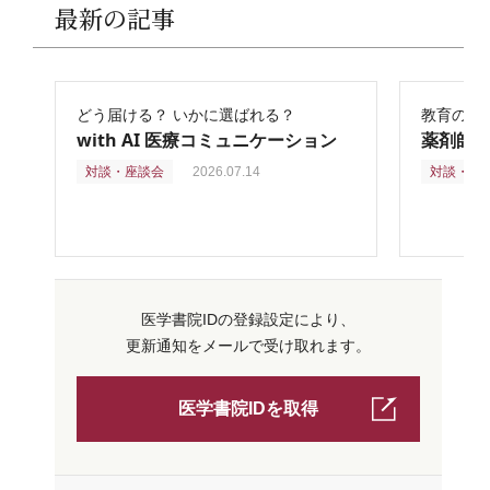
最新の記事
どう届ける？ いかに選ばれる？
教育の再
with AI 医療コミュニケーション
薬剤師
対談・座談会
2026.07.14
対談・座
医学書院IDの登録設定により、
更新通知をメールで受け取れます。
医学書院IDを取得