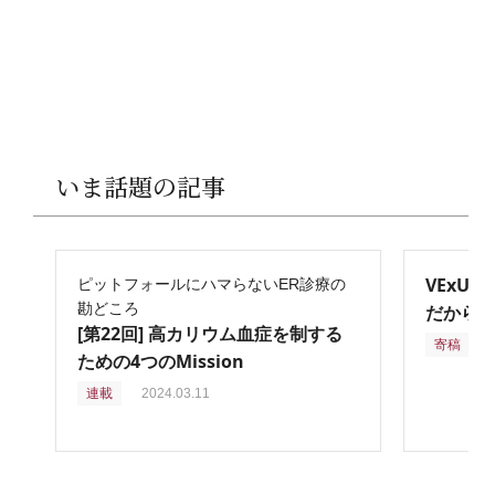
いま話題の記事
VExU
ピットフォールにハマらないER診療の
勘どころ
だからこ
[第22回] 高カリウム血症を制する
寄稿
2
ための4つのMission
連載
2024.03.11