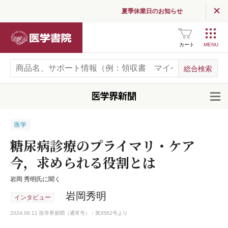
夏季休業日のお知らせ
医学書院
カート
開
医学
糖尿病診療のプライマリ・ケア
今，求められる役割とは
岩岡 秀明氏に聞く
岩岡秀明
インタビュー
2024.06.11 医学界新聞（通常号）：第3562号より