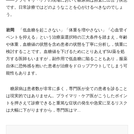
です。日常診療ではどのようなことを心がけるべきなのでしょ
う。
岩岡
「低血糖を起こさない」「体重を増やさない」「心血管イ
ベントを抑える」という治療薬選択時の三大条件を踏まえ，年齢
や体重，血糖値の状態を含め患者の状態を丁寧に分析し，慎重に
検討することです。血糖値を下げるためにとりあえずSU薬を処
方する医師もいますが，副作用で低血糖に陥ることもあり，服薬
自体に恐怖感を抱いた患者が治療をドロップアウトしてしまう可
能性もあります。
糖尿病は患者数が非常に多く，専門医が全ての患者を診ること
は現実的ではありません。プライマリ・ケア医がこうしたポイン
トを押さえて診療できると重篤な症状の発生や急変に至るリスク
は大幅に下がりますから，専門医はマ...