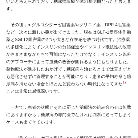
いいと考えられており，糖尿病診療全体の黎明期だったと言えま
す。
その後，α-グルコシダーゼ阻害薬やグリニド薬，DPP-4阻害薬
など，次々に新しい薬が出てきました。現在はGLP-1受容体作動
薬とSGLT2阻害薬の2つが大きな存在感を放つ時代です。治療薬
の多様化によりインスリンの分泌促進やインスリン抵抗性の改善
がさまざまなかたちで可能になっただけでなく，インスリン以外
のアプローチによって血糖の改善が図れるようにもなりました。
薬物療法が進歩したおかげで，糖尿病を治せるとまでは言えずと
も悪化させずに管理することが可能になり，患者の平均寿命も糖
1）
尿病を持たない場合とほとんど変わらない時代になってきた
ことは非常に感慨深いです。
一方で，患者の状態とそれに応じた治療法の組み合わせは無数
にありますから，糖尿病の専門医でなければ判断に迷ってしまう
ケースも出てきています。
――プライマリ・ケアの現場において糖尿病は頻繁に出合う疾患