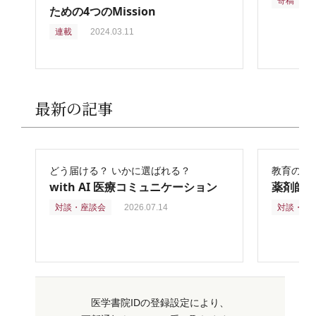
寄稿
2
ための4つのMission
連載
2024.03.11
最新の記事
どう届ける？ いかに選ばれる？
教育の再
with AI 医療コミュニケーション
薬剤師
対談・座談会
2026.07.14
対談・座
医学書院IDの登録設定により、