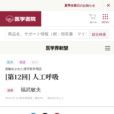
夏季休業日のお知らせ
医学書院
カート
開
医学
看護
リハ
逆輸出された漢字医学用語
[第12回] 人工呼吸
福武敏夫
連載
2024.05.14 医学界新聞（通常号）：第3561号より