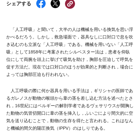
シェアする
「人工呼吸」と聞いて，大半の人は機械を用いる換気を思い浮
かべるだろう。しかし，救急場面で，器具なしに口対口で息を吹
き込むのも立派な「人工呼吸」である。機械を用いない「人工呼
吸」として1858年に考案されたシルベスター法は，患者を仰臥
位にして両腕を頭上に挙げて吸気を助け，胸部を圧迫して呼気を
促す方法だ。現在では口対口のほうが効果的と判断され，場合に
よっては胸部圧迫も行われない。
人工呼吸の際に何か器具を用いる手法は，ギリシャの医師であ
るガレノスが動物の喉頭から葦の茎を差し込む方法を述べたとさ
れ，16世紀にはベルギーの解剖学者であるヴェサリウスが開胸し
た動物の気管切開口に葦の茎を挿入し，ふいごにより間欠的に空
気を送り込むことで，動物の生存を得たと言われる。これはなん
と機械的間欠的陽圧換気（IPPV）のはしりである。