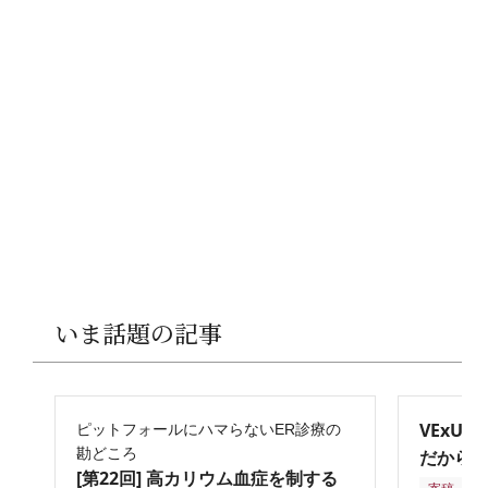
いま話題の記事
VExU
ピットフォールにハマらないER診療の
勘どころ
だからこ
[第22回] 高カリウム血症を制する