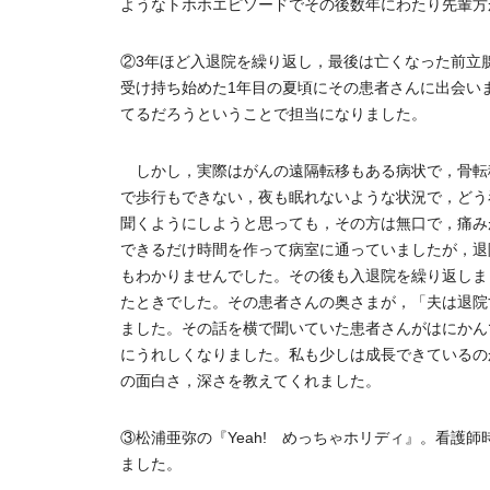
ようなトホホエピソードでその後数年にわたり先輩方
②3年ほど入退院を繰り返し，最後は亡くなった前立
受け持ち始めた1年目の夏頃にその患者さんに出会い
てるだろうということで担当になりました。
しかし，実際はがんの遠隔転移もある病状で，骨転
で歩行もできない，夜も眠れないような状況で，どう
聞くようにしようと思っても，その方は無口で，痛み
できるだけ時間を作って病室に通っていましたが，退
もわかりませんでした。その後も入退院を繰り返しま
たときでした。その患者さんの奥さまが，「夫は退院
ました。その話を横で聞いていた患者さんがはにかん
にうれしくなりました。私も少しは成長できているの
の面白さ，深さを教えてくれました。
③松浦亜弥の『Yeah! めっちゃホリディ』。看護
ました。