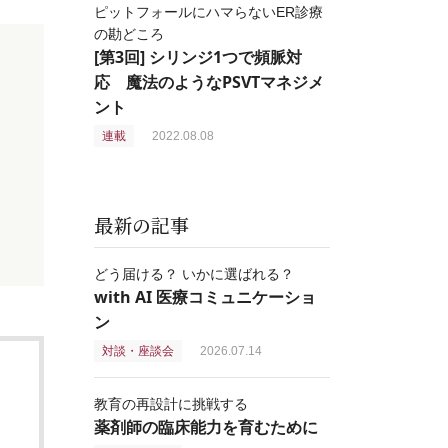
ピットフォールにハマらないER診療
の勘どころ
[第3回] シリンジ1つで頻脈対
応 魔法のようなPSVTマネジメ
ント
連載
2022.08.08
最新の記事
どう届ける？ いかに選ばれる？
with AI 医療コミュニケーショ
ン
対談・座談会
2026.07.14
教育の再設計に挑戦する
薬剤師の臨床能力を育むために