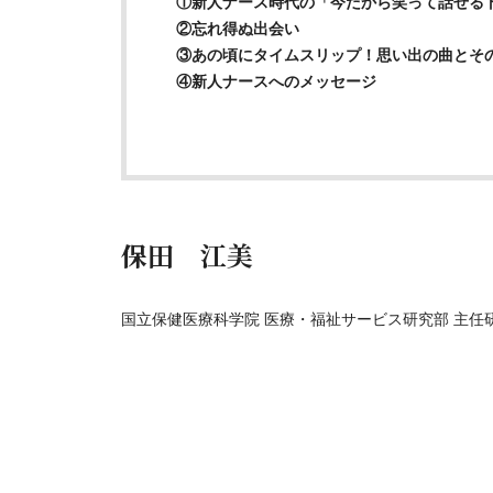
①新人ナース時代の「今だから笑って話せる
②忘れ得ぬ出会い
③あの頃にタイムスリップ！思い出の曲とそ
④新人ナースへのメッセージ
保田 江美
国立保健医療科学院 医療・福祉サービス研究部 主任