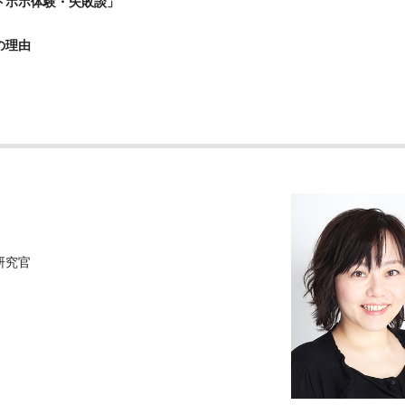
トホホ体験・失敗談」
の理由
研究官