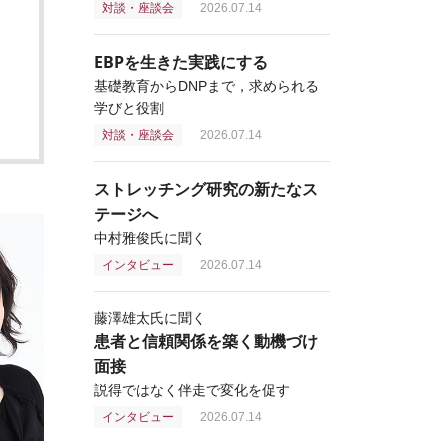
対談・座談会
2026.07.14
EBPを生きた実践にする
基礎教育からDNPまで，求められる
学びと役割
対談・座談会
2026.07.14
ストレッチング研究の新たなス
テージへ
中村雅俊氏に聞く
インタビュー
2026.07.14
藤澤雄太氏に聞く
患者と信頼関係を築く動機づけ
面接
説得ではなく伴走で変化を促す
インタビュー
2026.07.14