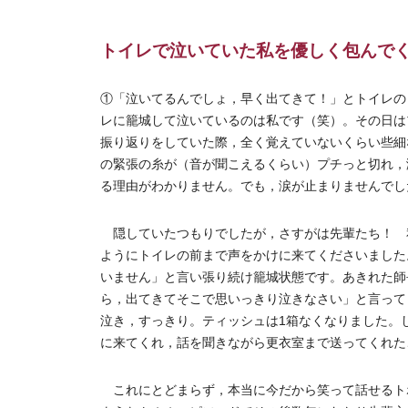
トイレで泣いていた私を優しく包んで
①「泣いてるんでしょ，早く出てきて！」とトイレの
レに籠城して泣いているのは私です（笑）。その日は
振り返りをしていた際，全く覚えていないくらい些細
の緊張の糸が（音が聞こえるくらい）プチっと切れ，
る理由がわかりません。でも，涙が止まりませんでし
隠していたつもりでしたが，さすがは先輩たち！ 
ようにトイレの前まで声をかけに来てくださいました
いません」と言い張り続け籠城状態です。あきれた師
ら，出てきてそこで思いっきり泣きなさい」と言って
泣き，すっきり。ティッシュは1箱なくなりました。
に来てくれ，話を聞きながら更衣室まで送ってくれた
これにとどまらず，本当に今だから笑って話せるト