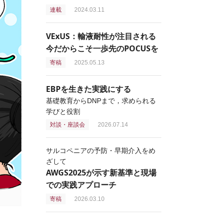
連載
2024.03.11
VExUS：輸液耐性が注目される
今だからこそ一歩先のPOCUSを
寄稿
2025.05.13
EBPを生きた実践にする
基礎教育からDNPまで，求められる
学びと役割
対談・座談会
2026.07.14
サルコペニアの予防・早期介入をめ
ざして
AWGS2025が示す新基準と現場
での実践アプローチ
寄稿
2026.03.10