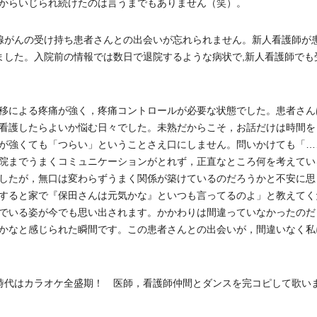
からいじられ続けたのは言うまでもありません（笑）。
腺がんの受け持ち患者さんとの出会いが忘れられません。新人看護師が
ました。入院前の情報では数日で退院するような病状で,新人看護師でも
移による疼痛が強く，疼痛コントロールが必要な状態でした。患者さん
看護したらよいか悩む日々でした。未熟だからこそ，お話だけは時間を
が強くても「つらい」ということさえ口にしません。問いかけても「…
院までうまくコミュニケーションがとれず，正直なところ何を考えてい
したが，無口は変わらずうまく関係が築けているのだろうかと不安に思
すると家で『保田さんは元気かな』といつも言ってるのよ」と教えてく
でいる姿が今でも思い出されます。かかわりは間違っていなかったのだ
かなと感じられた瞬間です。この患者さんとの出会いが，間違いなく私
師時代はカラオケ全盛期！ 医師，看護師仲間とダンスを完コピして歌い