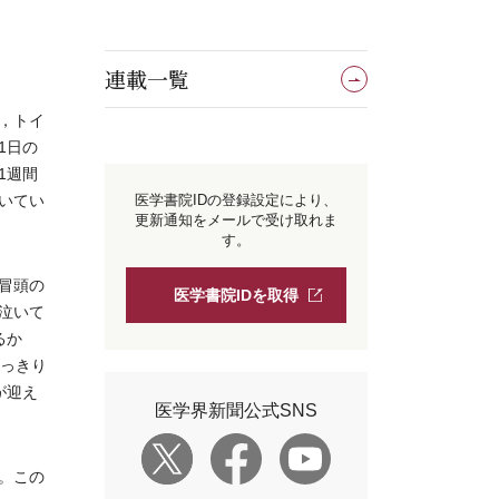
連載一覧
，トイ
1日の
1週間
いてい
医学書院IDの登録設定により、
更新通知をメールで受け取れま
す。
冒頭の
医学書院IDを取得
泣いて
るか
いっきり
が迎え
医学界新聞公式SNS
。この