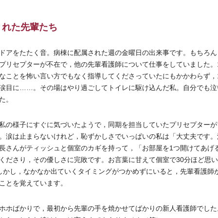
くれた先輩たち
ドアをたたく音。病棟に配属された週の金曜日の出来事です。もちろん
プリセプターが不在で，他の先輩看護師について仕事をしていました。
なことを怖い言い方でもなく指導してくださっていたにもかかわらず，
涙目に……。その場はやり過ごしてトイレに駆け込んだ私。自分でも泣
た。
私の様子にすぐに気づいたようで，同期を担当していたプリセプターが
。涙は止まらないけれど，恥ずかしさでいっぱいの私は「大丈夫です。
長さんがティッシュと個室のカギを持って，「お部屋を1つ開けてあげ
くださり，その優しさに完敗です。お言葉に甘えて個室で30分ほど思
しかし，なかなか出ていくタイミングがつかめずにいると，先輩看護師
ことを覚えています。
ホホばかりで，最初から先輩の手を焼かせてばかりの新人看護師でした