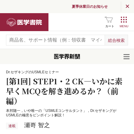
夏季休業日のお知らせ
医学書院
カート
開
Dr.セザキングのUSMLEセミナー
[第1回] STEP1・2 CK―いかに素
早くMCQを解き進めるか？（前
編）
本邦随一，いや唯一の「USMLEコンサルタント」，Dr.セザキングが
USMLEの極意をピンポイント解説！
瀬嵜 智之
連載