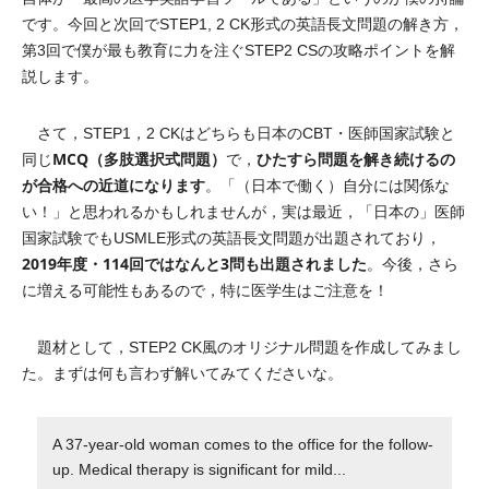
です。今回と次回でSTEP1, 2 CK形式の英語長文問題の解き方，
第3回で僕が最も教育に力を注ぐSTEP2 CSの攻略ポイントを解
説します。
さて，STEP1，2 CKはどちらも日本のCBT・医師国家試験と
MCQ（多肢選択式問題）
ひたすら問題を解き続けるの
同じ
で，
が合格への近道になります
。「（日本で働く）自分には関係な
い！」と思われるかもしれませんが，実は最近，「日本の」医師
国家試験でもUSMLE形式の英語長文問題が出題されており，
2019年度・114回ではなんと3問も出題されました
。今後，さら
に増える可能性もあるので，特に医学生はご注意を！
題材として，STEP2 CK風のオリジナル問題を作成してみまし
た。まずは何も言わず解いてみてくださいな。
A 37-year-old woman comes to the office for the follow-
up. Medical therapy is significant for mild...