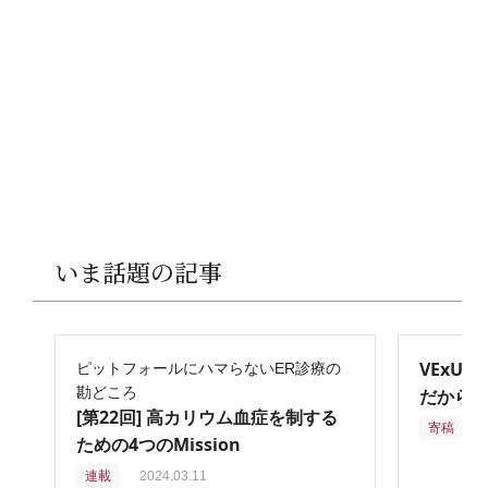
いま話題の記事
VExU
ピットフォールにハマらないER診療の
勘どころ
だからこ
[第22回] 高カリウム血症を制する
寄稿
2
ための4つのMission
連載
2024.03.11