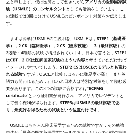
アメリカの医師国家試
之と申します。僕は医師として働きながら
験（USMLE）のコンサルタント
としても活動をしています。こ
の連載では3回に分けてUSMLEのピンポイント対策をお伝えしま
す。
STEP1（基礎医
まずは簡単にUSMLEのご説明を。USMLEは，
学）
2 CK（臨床医学）
2 CS（臨床技能）
3（最終試験）
，
，
，
の
STEP1
3段階・4種類の試験で構成されています。日本で言うと，
はCBT
2 CKは医師国家試験のような内容
，
と考えていただければ
STEP2 CSはOSCEのモデルとも言わ
イメージしやすいでしょう。
れる試験
ですが，OSCEと比較しはるかに難易度が高く，また英
語力も問われるため，われわれ日本人は特別な対策をして臨む必
ECFMG
要があります。この3つの試験に合格すれば“
certificate
”という証明書が発行され，アメリカでレジデントと
STEP3はUSMLEの最終試験であ
して働く権利が得られます。
り，州免許を得るための試験という位置付けです
。
USMLEはもちろん臨床留学するための試験ですが，その勉強
自体が「最高の医学英語学習ツールである」というのが僕の持論