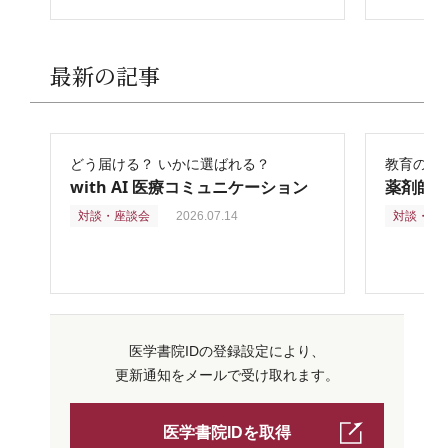
最新の記事
どう届ける？ いかに選ばれる？
教育の再
with AI 医療コミュニケーション
薬剤師
対談・座談会
2026.07.14
対談・座
医学書院IDの登録設定により、
更新通知をメールで受け取れます。
医学書院IDを取得