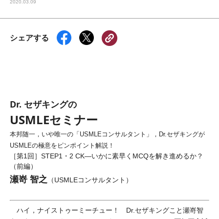
2020.03.09
シェアする
Dr. セザキングの
USMLEセミナー
本邦随一，いや唯一の「USMLEコンサルタント」，Dr.セザキングが
USMLEの極意をピンポイント解説！
［第1回］STEP1・2 CK―いかに素早くMCQを解き進めるか？
（前編）
瀬嵜 智之
（USMLEコンサルタント）
ハイ，ナイストゥーミーチュー！ Dr.セザキングこと瀬嵜智