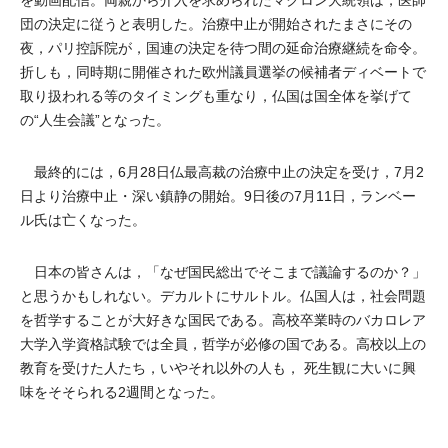
を動画配信。両親から介入を求められたマクロン大統領は，医師
団の決定に従うと表明した。治療中止が開始されたまさにその
夜，パリ控訴院が，国連の決定を待つ間の延命治療継続を命令。
折しも，同時期に開催された欧州議員選挙の候補者ディベートで
取り扱われる等のタイミングも重なり，仏国は国全体を挙げて
の“人生会議”となった。
最終的には，6月28日仏最高裁の治療中止の決定を受け，7月2
日より治療中止・深い鎮静の開始。9日後の7月11日，ランベー
ル氏は亡くなった。
日本の皆さんは，「なぜ国民総出でそこまで議論するのか？」
と思うかもしれない。デカルトにサルトル。仏国人は，社会問題
を哲学することが大好きな国民である。高校卒業時のバカロレア
大学入学資格試験では全員，哲学が必修の国である。高校以上の
教育を受けた人たち，いやそれ以外の人も， 死生観に大いに興
味をそそられる2週間となった。