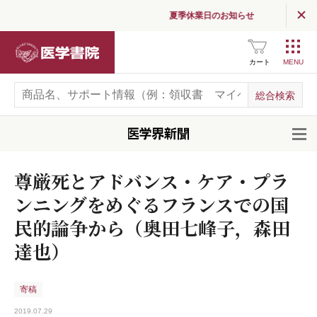
夏季休業日のお知らせ
医学書院
カート
開
尊厳死とアドバンス・ケア・プラ
ンニングをめぐるフランスでの国
民的論争から（奥田七峰子，森田
達也）
寄稿
2019.07.29