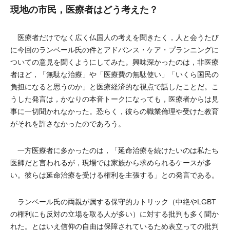
現地の市民，医療者はどう考えた？
医療者だけでなく広く仏国人の考えを聞きたく，人と会うたび
に今回のランベール氏の件とアドバンス・ケア・プランニングに
ついての意見を聞くようにしてみた。興味深かったのは，非医療
者ほど，「無駄な治療」や「医療費の無駄使い」「いくら国民の
負担になると思うのか」と医療経済的な視点で話したことだ。こ
うした発言は，かなりの本音トークになっても，医療者からは見
事に一切聞かれなかった。恐らく，彼らの職業倫理や受けた教育
がそれを許さなかったのであろう。
一方医療者に多かったのは，「延命治療を続けたいのは私たち
医師だと言われるが，現場では家族から求められるケースが多
い。彼らは延命治療を受ける権利を主張する」との発言である。
ランベール氏の両親が属する保守的カトリック（中絶やLGBT
の権利にも反対の立場を取る人が多い）に対する批判も多く聞か
れた。とはいえ信仰の自由は保障されているため表立っての批判