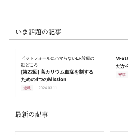
いま話題の記事
VExU
ピットフォールにハマらないER診療の
勘どころ
だからこ
[第22回] 高カリウム血症を制する
寄稿
2
ための4つのMission
連載
2024.03.11
最新の記事