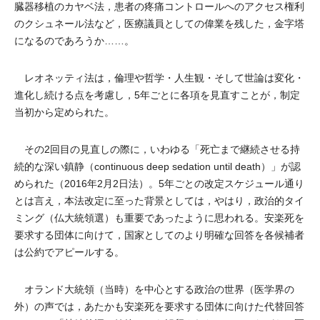
臓器移植のカヤベ法，患者の疼痛コントロールへのアクセス権利
のクシュネール法など，医療議員としての偉業を残した，金字塔
になるのであろうか……。
レオネッティ法は，倫理や哲学・人生観・そして世論は変化・
進化し続ける点を考慮し，5年ごとに各項を見直すことが，制定
当初から定められた。
その2回目の見直しの際に，いわゆる「死亡まで継続させる持
続的な深い鎮静（continuous deep sedation until death）」が認
められた（2016年2月2日法）。5年ごとの改定スケジュール通り
とは言え，本法改定に至った背景としては，やはり，政治的タイ
ミング（仏大統領選）も重要であったように思われる。安楽死を
要求する団体に向けて，国家としてのより明確な回答を各候補者
は公約でアピールする。
オランド大統領（当時）を中心とする政治の世界（医学界の
外）の声では，あたかも安楽死を要求する団体に向けた代替回答