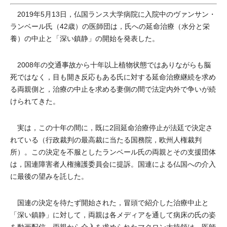
2019年5月13日，仏国ランス大学病院に入院中のヴァンサン・
ランベール氏（42歳）の医師団は，氏への延命治療（水分と栄
養）の中止と「深い鎮静」の開始を発表した。
2008年の交通事故から十年以上植物状態ではありながらも脳
死ではなく，目も開き反応もある氏に対する延命治療継続を求め
る両親側と，治療の中止を求める妻側の間で法定内外で争いが続
けられてきた。
実は，この十年の間に，既に2回延命治療停止が法廷で決定さ
れている（行政裁判の最高裁に当たる国務院，欧州人権裁判
所）。この決定を不服としたランベール氏の両親とその支援団体
は，国連障害者人権擁護委員会に提訴。国連による仏国への介入
に最後の望みを託した。
国連の決定を待たず開始された，冒頭で紹介した治療中止と
「深い鎮静」に対して，両親は各メディアを通して病床の氏の姿