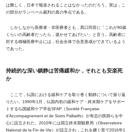
は難しく，日本で報道されることはなかったのだろう。実は，こ
の部分がランベール裁判の真の争点である。
しかしながら医療者・非医療者とも，異口同音に「これが90歳
くらいの高齢者だったら，逝かせてあげたい」と言う。高齢者に
対する積極医療中止には，社会全体で合意形成ができているよう
であった。
持続的な深い鎮静は苦痛緩和か，それとも安楽死
か
ここで，仏国における緩和ケアを取り巻く動静について振り返
りたい。1990年1月，仏国内初の緩和ケア・終末期ケアをサポー
トする仏国緩和ケア学会SFAP（Société Française
d’Accompagnement et de Soins Palliatifs）が有志の医師らを中
心に設立された。2010年には国立終末期観察局（Observatoire
National de la Fin de Vie）が設立され，これを継ぐ形で2016年1