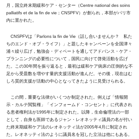
月，国立終末期緩和ケア・センター（Centre national des soins
palliatifs et de la fin de vie；CNSPFV）が創られ，本部がパリ市
内に置かれた。
CNSPFVは「Parlons la fin de Vie（話し合いませんか？ 私た
ちのエンド・オブ・ライフ）」と題したキャンペーンを全国津々
浦々繰り広げ，勉強会・ディベートを通してアドバンス・ケア・
プランニングの必要性について，国民に向けて啓発活動を広げ
た。この30年間を振り返ると，最初は緩和ケア病床の圧倒的な不
足から受皿数を増やす量的支援活動が進んだ。その後，現在はむ
しろ質的支援が活動の中心となってきたように見受けられる。
この間，重要な法律がいくつか制定された。例えば「情報開
示・カルテ閲覧権」「インフォームド・コンセント」に代表され
る患者権利法が1995年に制定された。以降，生命倫理法の一部
として，自身も医師であるジャン・レオネッティ議員の名が付い
た終末期緩和ケア法のレオネッティ法が2005年4月に制定され
た。レオネッティ法のように議員名を冠した立法は他にもある。