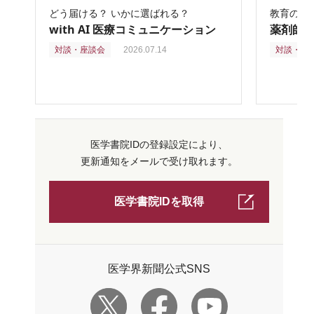
どう届ける？ いかに選ばれる？
教育の再
with AI 医療コミュニケーション
薬剤師
対談・座談会
2026.07.14
対談・座
医学書院IDの登録設定により、
更新通知をメールで受け取れます。
医学書院IDを取得
医学界新聞公式SNS