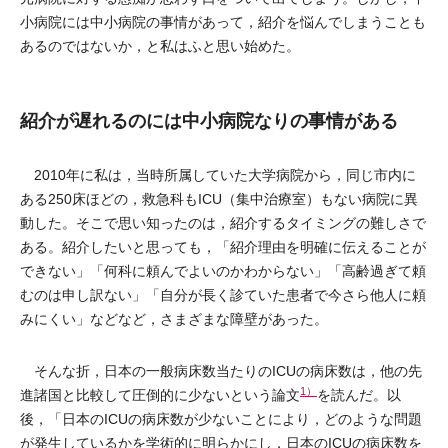
小病院には中小病院の事情があって，紹介を悩んでしまうことも
あるのではないか，と私はふと思い始めた。
紹介が遅れるのには中小病院なりの事情がある
2010年に私は，当時所属していた大学病院から，同じ市内に
ある250床ほどの，救急科もICU（集中治療室）もない病院に異
動した。そこで思い知ったのは，紹介するタイミングの難しさで
ある。紹介したいと思っても，「紹介理由を明確に伝えることが
できない」「何科に頼んでよいのかわからない」「高齢過ぎて頼
むのは申し訳ない」「自分が長く診ていた患者で今さら他人に頼
みにくい」などなど，さまざまな障壁があった。
そんな折，日本の一般病床数当たりのICUの病床数は，他の先
1）
進諸国と比較して圧倒的に少ないという論文
を読んだ。以
後，「日本のICUの病床数が少ないことにより，どのような問題
が発生しているかを学術的に明らかにし，日本のICUの病床数を