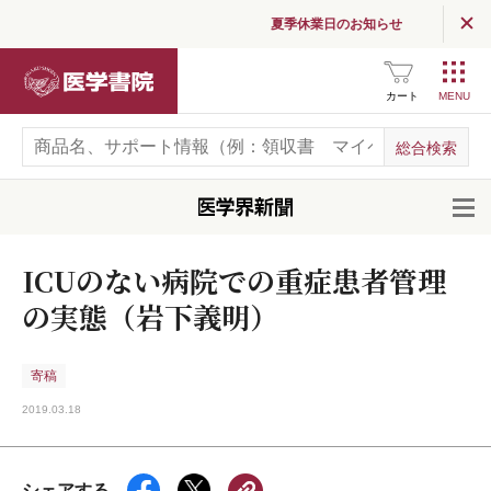
夏季休業日のお知らせ
医学書院
カート
開
ICUのない病院での重症患者管理
の実態（岩下義明）
寄稿
2019.03.18
シェアする