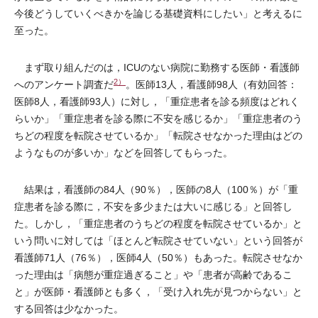
今後どうしていくべきかを論じる基礎資料にしたい」と考えるに
至った。
まず取り組んだのは，ICUのない病院に勤務する医師・看護師
2）
へのアンケート調査だ
。医師13人，看護師98人（有効回答：
医師8人，看護師93人）に対し，「重症患者を診る頻度はどれく
らいか」「重症患者を診る際に不安を感じるか」「重症患者のう
ちどの程度を転院させているか」「転院させなかった理由はどの
ようなものが多いか」などを回答してもらった。
結果は，看護師の84人（90％），医師の8人（100％）が「重
症患者を診る際に，不安を多少または大いに感じる」と回答し
た。しかし，「重症患者のうちどの程度を転院させているか」と
いう問いに対しては「ほとんど転院させていない」という回答が
看護師71人（76％），医師4人（50％）もあった。転院させなか
った理由は「病態が重症過ぎること」や「患者が高齢であるこ
と」が医師・看護師とも多く，「受け入れ先が見つからない」と
する回答は少なかった。