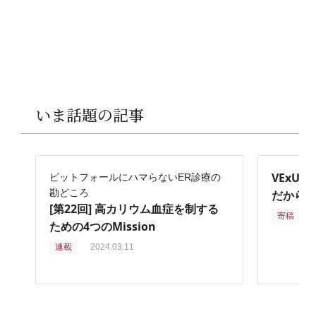
いま話題の記事
VExU
ピットフォールにハマらないER診療の
勘どころ
だからこ
[第22回] 高カリウム血症を制する
寄稿
2
ための4つのMission
連載
2024.03.11