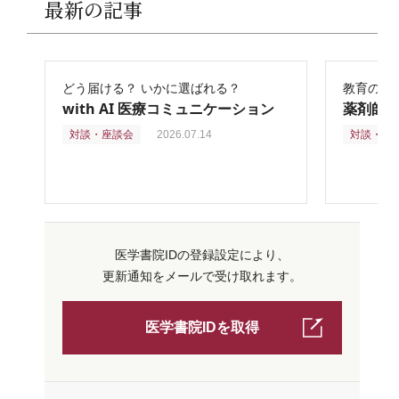
最新の記事
どう届ける？ いかに選ばれる？
教育の再
with AI 医療コミュニケーション
薬剤師
対談・座談会
2026.07.14
対談・座
医学書院IDの登録設定により、
更新通知をメールで受け取れます。
医学書院IDを取得