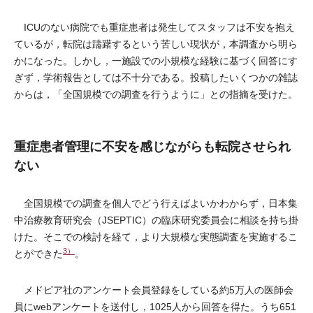
ICUのない病院でも重症患者は発生してスタッフは不安を抱え
ているが，転院は躊躇するという苦しい現状が，本調査から明ら
かになった。しかし，一施設での小規模な経験に基づく回答にす
ぎず，学術報告としては不十分である。投稿したいくつかの雑誌
からは，「全国規模での調査を行うように」との指摘を受けた。
重症患者管理に不安を感じながらも転院させられ
ない
全国規模での調査を個人でどう行えばよいかわからず，日本集
中治療教育研究会（JSEPTIC）の臨床研究委員会に相談を持ち掛
けた。そこでの検討を経て，より大規模な実態調査を実施するこ
3）
とができた
。
メドピア社のアンケート会員登録をしている約5万人の医師会
員にwebアンケートを送付し，1025人から回答を得た。うち651