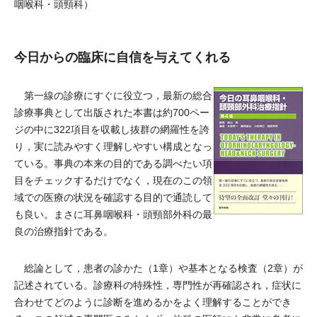
咽喉科・頭頸科）
今日からの臨床に自信を与えてくれる
第一線の診療にすぐに役立つ，最新の総合
診療事典として出版された本書は約700ペー
ジの中に322項目を収載し抜群の網羅性を誇
り，実に読みやすく理解しやすい構成となっ
ている。事典の本来の目的である調べたい項
目をチェックするだけでなく，現在のこの領
域での医療の状況を確認する目的で通読して
も良い。まさに耳鼻咽喉科・頭頸部外科の最
良の治療指針である。
総論として，患者の診かた（1章）や基本となる検査（2章）が
記述されている。診療科の特殊性，専門性が再確認され，症状に
合わせてどのように診断を進めるかをよく理解することができ