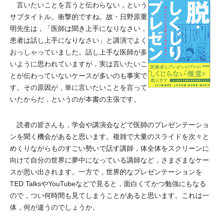
言いたいことを言うと伝わらない，という
サブタイトル。衝撃的ですね。故・日野原重
明先生は，「医師は聞き上手になりなさい，
患者は話し上手になりなさい」と講演でよく
おっしゃっていました。話し上手な医師が多
いように思われていますが，実は言いたいこ
とが伝わっていないケースが多いのも事実で
す。その原因が，単に言いたいことを言って
いたからだ，というのが本書の主張です。
読者の皆さんも，学会や講演会などで医師のプレゼンテーショ
ンを聞く機会があると思います。複雑で大量のスライドを次々と
めくりながらものすごい勢いで話す講師，体全体をスクリーンに
向けて自分の世界に夢中になっている講師など，さまざまなケー
スが思い出されます。一方で，世界的なプレゼンテーションを
TED TalksやYouTubeなどで見ると，面白くてかつ勉強にもなる
ので，つい何時間も見てしまうことがあると思います。これは一
体，何が違うのでしょうか。