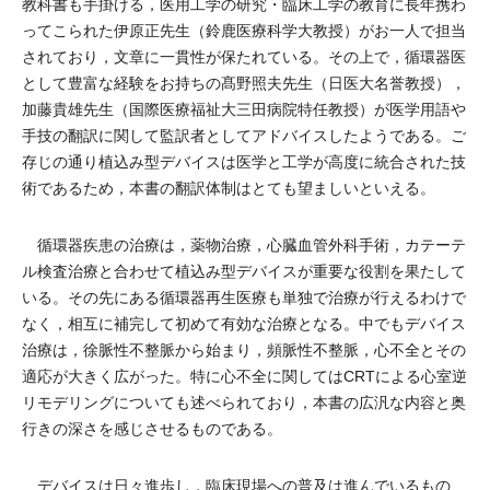
教科書も手掛ける，医用工学の研究・臨床工学の教育に長年携わ
ってこられた伊原正先生（鈴鹿医療科学大教授）がお一人で担当
されており，文章に一貫性が保たれている。その上で，循環器医
として豊富な経験をお持ちの髙野照夫先生（日医大名誉教授），
加藤貴雄先生（国際医療福祉大三田病院特任教授）が医学用語や
手技の翻訳に関して監訳者としてアドバイスしたようである。ご
存じの通り植込み型デバイスは医学と工学が高度に統合された技
術であるため，本書の翻訳体制はとても望ましいといえる。
循環器疾患の治療は，薬物治療，心臓血管外科手術，カテーテ
ル検査治療と合わせて植込み型デバイスが重要な役割を果たして
いる。その先にある循環器再生医療も単独で治療が行えるわけで
なく，相互に補完して初めて有効な治療となる。中でもデバイス
治療は，徐脈性不整脈から始まり，頻脈性不整脈，心不全とその
適応が大きく広がった。特に心不全に関してはCRTによる心室逆
リモデリングについても述べられており，本書の広汎な内容と奥
行きの深さを感じさせるものである。
デバイスは日々進歩し，臨床現場への普及は進んでいるもの