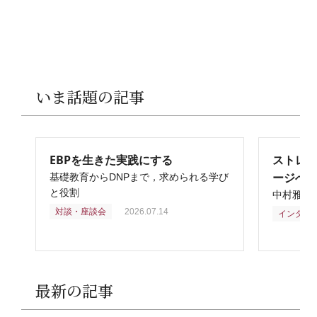
いま話題の記事
EBPを生きた実践にする
ストレ
ージへ
基礎教育からDNPまで，求められる学び
と役割
中村雅俊
対談・座談会
2026.07.14
インタビ
最新の記事