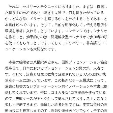
それは，セオリーとテクニックにありました。まずは，徹底し
た聴き手の分析であり，聴き手は誰で，何を聴きたがっている
か，どんな話にメリットを感じるか，を分析することである，と
本書は述べています。そして，目的を明確化して，伝える場所や
環境を考慮に入れる，としています。コンテンツでは，シナリオ
を作ること。効果的なのは，問題解決型のシナリオで参加者の頭
を使ってもらうこと，です。そして，デリバリー。非言語的コミ
ュニケーションも大切なのです。
本書の編著者は八幡紕芦史さん。国際プレゼンテーション協会
理事長で，日本におけるプレゼンテーション分野の第一人者で
す。そして，診療と研究と教育で活躍されている3人の医師が執
筆者チームに加わっています。この斬新なチーム構成によって，
過去に類書のないブルーオーシャン的イノベーションを本書は提
供してくれています。特に，コミカルな4コマ漫画を使っている
ので，失敗ケースがギャグとして提示されており，ストレスなく
楽しく理解できます。徹底した読者分析ですね。本書は普段の医
療面接にも役立ちますので，医師や研修医だけでなく，全ての医