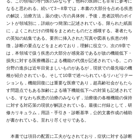
る。この領域の専門医のみならず，他科の医師にも非常に参考に
なると思われる。続いて3～8章では，本書の大部分を占める疾患
の解説，治療方法，薬の使い方の具体例，予後，患者説明のポイ
ントが領域別に，詳細かつ簡潔に記述されている。限られた紙面
に，よくこれだけの情報をまとめたものだと感嘆する。著者たち
の英知の結集である。要所に挿入された写真や図表も疾患の特
徴，診断の要点などをまとめており，理解に役立つ。次の9章で
は，本領域で扱う疾患の大部分が感覚器であるが故の機能低下・
損失に対する医療機器による機能の代償が記述されている。この
分野の進歩は近年目覚ましいものがあるが，現状での最先端の機
種が紹介されている。そして10章で述べられているリハビリテー
ションも，機能回復には重要な医療であり，超高齢社会がもたら
す問題点でもある加齢による嚥下機能低下への対策も記述されて
いる。すなわち疾患の治療のみならず，治療後の各種機能の保持
に対する対応策の現状が解説されている。最後に付録として，研
修カリキュラム，用語・手引き・診断基準，公的文書作成の補助
が書かれている。至れり尽くせりである。
本書では項目の配置に工夫がなされており，症状に対する診断