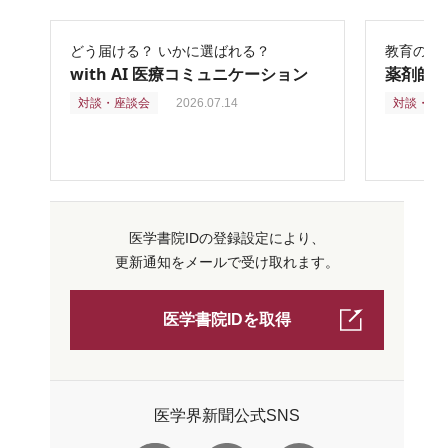
どう届ける？ いかに選ばれる？
教育の再
with AI 医療コミュニケーション
薬剤師
対談・座談会
2026.07.14
対談・座
医学書院IDの登録設定により、
更新通知をメールで受け取れます。
医学書院IDを取得
医学界新聞公式SNS