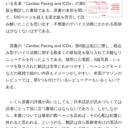
いる名著『Cardiac Pacing and ICDs』の第6
版を翻訳した書籍である。原書の名前を聞い
て，500ページを超える英文版を苦労して読
み解いたことを思い出す，不整脈のデバイス治療にかかわる医師
は少なくないはずである。
原書の『Cardiac Pacing and ICDs』第6版は改訂に際し，植込
み型デバイス治療に関する数多くの新知見を取り入れて大幅なリ
ニューアルを行ったようである。随所に心電図，X線写真，シェ
ーマを取り入れた解説は非常にわかりやすく，ペーシングモード
などの複雑で細かい内容もイメージがしやすい。米国アマゾンの
レビューでは，星5つを付けているレビューアーもいるくらいで
ある。
いくら原書の評価が高いとしても，日本語訳が読みづらくては
読者にとって役に立つ書籍にはならないであろう。しかしなが
ら，本書については最初の数ページを読めば，その心配は杞憂に
終わると思われる。というのも，翻訳は自ら医療者向けの英語の