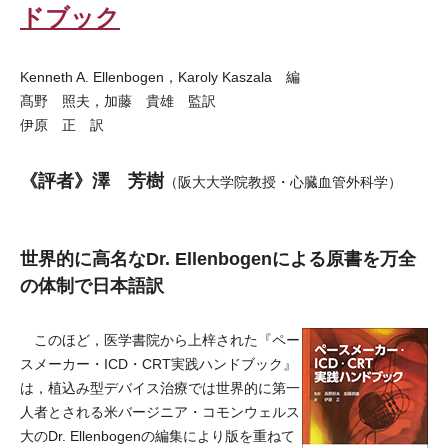
ドブック
Kenneth A. Ellenbogen，Karoly Kaszala 編
髙野 照夫，加藤 貴雄 監訳
伊原 正 訳
《評者》澤 芳樹
（阪大大学院教授・心臓血管外科学）
世界的に高名なDr. Ellenbogenによる原書を万全
の体制で日本語訳
このほど，医学書院から上梓された『ペー
スメーカー・ICD・CRT実践ハンドブック』
は，植込み型デバイス治療では世界的に第一
人者とされる米バージニア・コモンウェルス
大のDr. Ellenbogenの編集により版を重ねて