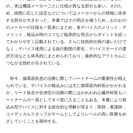
の，実は機器メーカーごとに仕様が異なる部分も多い。そのた
め，病態に応じた設定などについてはメーカーからの情報に依存
する部分が大きかった。本書ではその弱点を補うため，おのおの
のメーカーの仕様を一覧表にまとめ，各デバイスのメリット，デ
メリット，植込み時のコツなど臨床的な視点からポイントを絞っ
てわかりやすく記載されている。さらに技術的仕様の違いだけで
なく，デバイス使用による血行動態の変化，デバイスモードの選
択方法なども体系的にまとめられており，最終的なアウトカムに
つながる指針が示されている。
昨今，循環器疾患の治療に際してハートチームの重要性が唱え
られている。デバイスの植込みには主に循環器内科医がかかわる
が，リード抜去や合併症の治療の際にはわれわれ心臓外科医もハ
ートチームの一員としてオペ室に入ることもある。本書により植
込み型デバイスに対する総合的な理解が深まり，医師，看護師，
コメディカルスタッフがチームとしてよりレベルの高い医療をめ
ざしていくことを期待する。