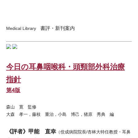
書評・新刊案内
Medical Library
今日の耳鼻咽喉科・頭頸部外科治療
指針
第4版
森山 寛 監修
大森 孝一，藤枝 重治，小島 博己，猪原 秀典 編
《評者》甲能 直幸
（佼成病院院長/杏林大特任教授・耳鼻