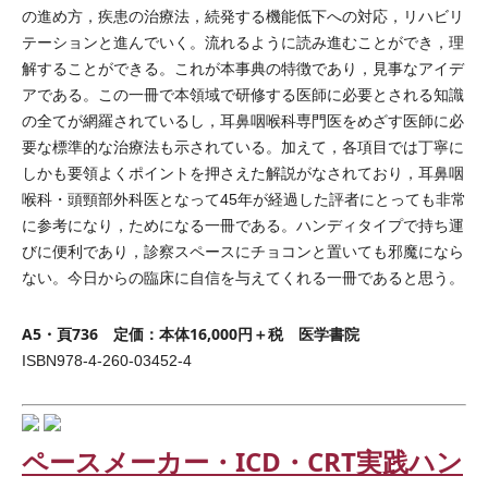
の進め方，疾患の治療法，続発する機能低下への対応，リハビリ
テーションと進んでいく。流れるように読み進むことができ，理
解することができる。これが本事典の特徴であり，見事なアイデ
アである。この一冊で本領域で研修する医師に必要とされる知識
の全てが網羅されているし，耳鼻咽喉科専門医をめざす医師に必
要な標準的な治療法も示されている。加えて，各項目では丁寧に
しかも要領よくポイントを押さえた解説がなされており，耳鼻咽
喉科・頭頸部外科医となって45年が経過した評者にとっても非常
に参考になり，ためになる一冊である。ハンディタイプで持ち運
びに便利であり，診察スペースにチョコンと置いても邪魔になら
ない。今日からの臨床に自信を与えてくれる一冊であると思う。
A5・頁736 定価：本体16,000円＋税 医学書院
ISBN978-4-260-03452-4
ペースメーカー・ICD・CRT実践ハン