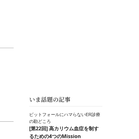
いま話題の記事
ピットフォールにハマらないER診療
の勘どころ
[第22回] 高カリウム血症を制す
るための4つのMission