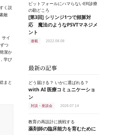
ピットフォールにハマらないER診療
すく説
の勘どころ
素敵
[第3回] シリンジ1つで頻脈対
応 魔法のようなPSVTマネジメ
ント
。サイ
連載
2022.08.08
夜ずつ
簡潔か
，学び
最新の記事
総まと
どう届ける？ いかに選ばれる？
with AI 医療コミュニケーショ
ン
対談・座談会
2026.07.14
教育の再設計に挑戦する
薬剤師の臨床能力を育むために