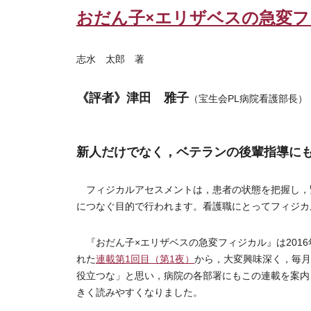
おだん子×エリザベスの急変
志水 太郎 著
《評者》津田 雅子
（宝生会PL病院看護部長）
新人だけでなく，ベテランの後輩指導に
フィジカルアセスメントは，患者の状態を把握し，
につなぐ目的で行われます。看護職にとってフィジカ
『おだん子×エリザベスの急変フィジカル』は2016
れた
連載第1回目（第1夜）
から，大変興味深く，毎月
役立つな」と思い，病院の各部署にもこの連載を案内
きく読みやすくなりました。