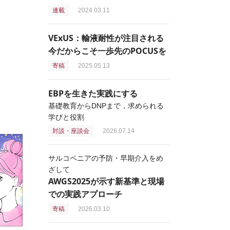
連載
2024.03.11
VExUS：輸液耐性が注目される
今だからこそ一歩先のPOCUSを
寄稿
2025.05.13
EBPを生きた実践にする
基礎教育からDNPまで，求められる
学びと役割
対談・座談会
2026.07.14
サルコペニアの予防・早期介入をめ
ざして
AWGS2025が示す新基準と現場
での実践アプローチ
寄稿
2026.03.10