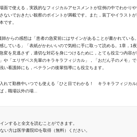
場面で使える，実践的なフィジカルアセスメントが症例の中でわかりや
さないでおきたい観察のポイントが満載です。また，装丁やイラストが
本です。
護師からの感想は「患者の急変前にはサインがあることが書かれている
感している」「表紙がかわいいので気軽に手に取って読める。1章，1
急変を見逃さず，適切な対応を身につけるために，とても役立つ内容が
」や「エリザベス先輩のキラキラフィジカル」，「おだん子のメモ」で
浅い看護師にも，ベテランの後輩指導にも役立ちます。
入れて勤務中いつでも使える「ひと目でわかる！ キラキラフィジカル
，職場以外の場...
インすると全文を読むことができます。
でない方は医学書院IDを取得（無料）ください。