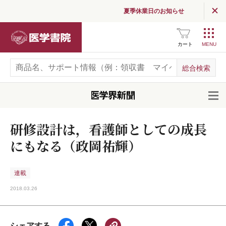
夏季休業日のお知らせ
医学書院
カート
開
研修設計は，看護師としての成長
にもなる（政岡祐輝）
連載
2018.03.26
シェアする