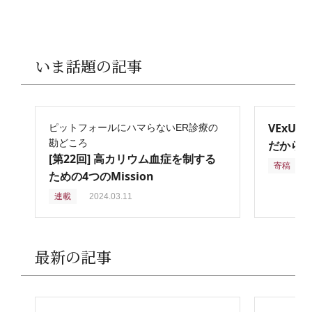
いま話題の記事
VExU
ピットフォールにハマらないER診療の
勘どころ
だからこ
[第22回] 高カリウム血症を制する
寄稿
2
ための4つのMission
連載
2024.03.11
最新の記事