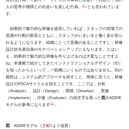
1）
人の思考や感情との出会いを楽しむ行為」
とも言われていま
す。
効果的で魅力的な研修を提供していれば，スタッフの現場での
意識や行動の変容とともに，スタッフがいきいきと働く姿が見ら
れるようになります。組織にとって意義のあることですし，研修
設計担当者自身のモチベーションアップにもなります。とはい
え，効果的で魅力的な研修を作り上げるのは大変なことですよ
ね。本連載で紹介してきたインストラクショナルデザイン（ID）
を知ったからといって，一筋縄にいくものではありません。IDの
根幹は，システム的アプローチを回すこと。簡単に言うと，研修
設計のPDCAサイクルを回すことです。ここでは，分析
（Analysis），設計（Design），開発（Develop），実施
図
（Implement），評価（Evaluate）の頭文字を取った
のADDIE
2）
モデルが参考になります
。
図
ADDIEモデル（
文献2
より改変）