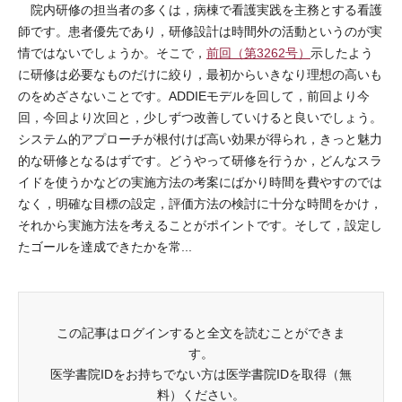
院内研修の担当者の多くは，病棟で看護実践を主務とする看護
師です。患者優先であり，研修設計は時間外の活動というのが実
情ではないでしょうか。そこで，
前回（第3262号）
示したよう
に研修は必要なものだけに絞り，最初からいきなり理想の高いも
のをめざさないことです。ADDIEモデルを回して，前回より今
回，今回より次回と，少しずつ改善していけると良いでしょう。
システム的アプローチが根付けば高い効果が得られ，きっと魅力
的な研修となるはずです。どうやって研修を行うか，どんなスラ
イドを使うかなどの実施方法の考案にばかり時間を費やすのでは
なく，明確な目標の設定，評価方法の検討に十分な時間をかけ，
それから実施方法を考えることがポイントです。そして，設定し
たゴールを達成できたかを常...
この記事はログインすると全文を読むことができま
す。
医学書院IDをお持ちでない方は医学書院IDを取得（無
料）ください。