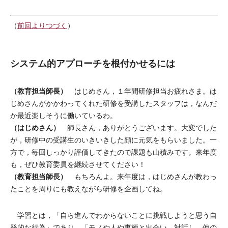
（
前回よりつづく
）
システム的アプローチを根付かせるには
（教育担当師長）
はじめさん，１年間研修担当お疲れさま。は
じめさんがかかわってくれた研修を受講したスタッフは，なんだ
か最近楽しそうに働いているわ。
（はじめさん）
師長さん，ありがとうございます。大変でした
が，研修中の受講生のいきいきした顔に元気をもらいました。一
方で，毎回しっかり評価してきたので課題も山積みです。来年度
も，ぜひ教育委員を継続させてください！
（教育担当師長）
もちろんよ。来年度は，はじめさんが教わっ
たことを周りにも教えながら研修を企画してね。
学習とは，「自ら進んでわからないことに挑戦しようと思う自
発的な行為」であり，「モノや人や事柄と出会い，対話し，他の