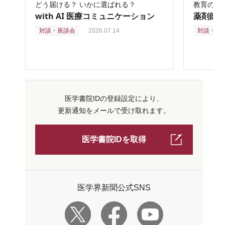
どう届ける？ いかに選ばれる？
教育の再
with AI 医療コミュニケーション
薬剤師
対談・座談会
2026.07.14
対談・座
医学書院IDの登録設定により、
更新通知をメールで受け取れます。
医学書院IDを取得
医学界新聞公式SNS