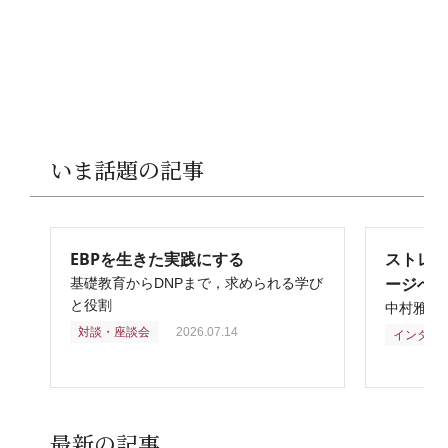
いま話題の記事
EBPを生きた実践にする
ストレ
ージへ
基礎教育からDNPまで，求められる学び
と役割
中村雅俊
対談・座談会
2026.07.14
インタビ
最新の記事