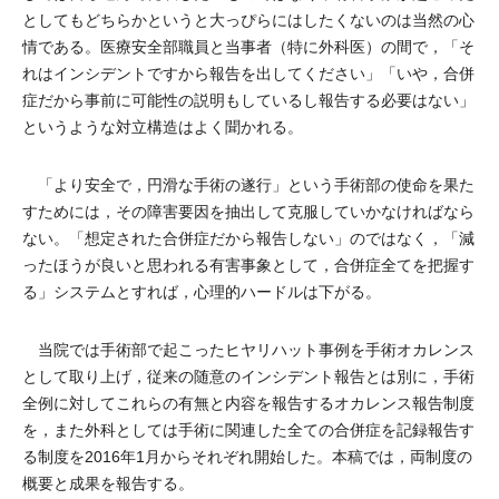
としてもどちらかというと大っぴらにはしたくないのは当然の心
情である。医療安全部職員と当事者（特に外科医）の間で，「そ
れはインシデントですから報告を出してください」「いや，合併
症だから事前に可能性の説明もしているし報告する必要はない」
というような対立構造はよく聞かれる。
「より安全で，円滑な手術の遂行」という手術部の使命を果た
すためには，その障害要因を抽出して克服していかなければなら
ない。「想定された合併症だから報告しない」のではなく，「減
ったほうが良いと思われる有害事象として，合併症全てを把握す
る」システムとすれば，心理的ハードルは下がる。
当院では手術部で起こったヒヤリハット事例を手術オカレンス
として取り上げ，従来の随意のインシデント報告とは別に，手術
全例に対してこれらの有無と内容を報告するオカレンス報告制度
を，また外科としては手術に関連した全ての合併症を記録報告す
る制度を2016年1月からそれぞれ開始した。本稿では，両制度の
概要と成果を報告する。