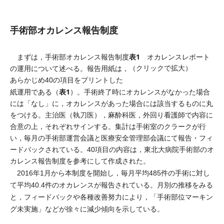
手術部オカレンス報告制度
表1
まずは，手術部オカレンス報告制度
オカレンスレポート
（クリックで拡大）
の運用について述べる。報告用紙は，
あらかじめ40の項目をプリントした
表1
紙運用である（
）。手術終了時にオカレンスがなかった場合
には「なし」に，オカレンスがあった場合には該当するものに丸
をつける。主治医（執刀医），麻酔科医，外回り看護師で内容に
合意の上，それぞれサインする。集計は手術室のクラークが行
い，毎月の手術部運営会議と医療安全管理部会議にて報告・フィ
ードバックされている。40項目の内容は，東北大病院手術部のオ
カレンス報告制度を参考にして作成された。
2016年1月から本制度を開始し，毎月平均485件の手術に対し
て平均40.4件のオカレンスが報告されている。月別の推移をみる
と，フィードバックや各種改善努力により，「手術部位マーキン
グ未実施」などが徐々に減少傾向を示している。