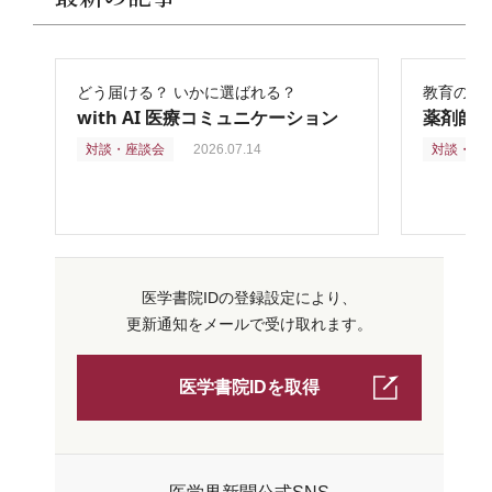
どう届ける？ いかに選ばれる？
教育の再
with AI 医療コミュニケーション
薬剤師
対談・座談会
2026.07.14
対談・座
医学書院IDの登録設定により、
更新通知をメールで受け取れます。
医学書院IDを取得