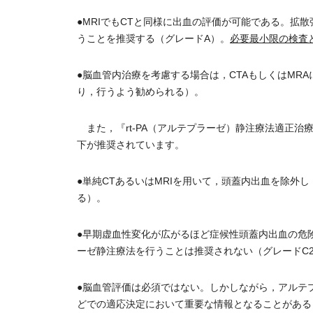
●MRIでもCTと同様に出血の評価が可能である。拡
うことを推奨する（グレードA）。
必要最小限の検査
●脳血管内治療を考慮する場合は，CTAもしくはMR
り，行うよう勧められる）。
また，『rt-PA（アルテプラーゼ）静注療法適正治
下が推奨されています。
●単純CTあるいはMRIを用いて，頭蓋内出血を除外
る）。
●早期虚血性変化が広がるほど症候性頭蓋内出血の危
ーゼ静注療法を行うことは推奨されない（グレードC
●脳血管評価は必須ではない。しかしながら，アルテ
どでの適応決定において重要な情報となることがある（