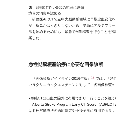
図
頭部CTで，矢印の範囲に皮髄
境界の消失を認める
研修医AはCTで左中大脳動脈領域に早期虚血変化を
が，所見がはっきりしないため，早急にアルテプラー
法を始めるためにも，緊急でMRI精査を行うことを指
案した。
急性期脳梗塞治療に必要な画像診断
1）
『画像診断ガイドライン2016年版』
では，「急
いうクリニカルクエスチョンに対して，各画像検査の
●単純CTは出血の除外に有用であり，行うことを強
Alberta Stroke Program Early CT Score（
は血栓溶解療法の適応決定や予後予測に有用であり，