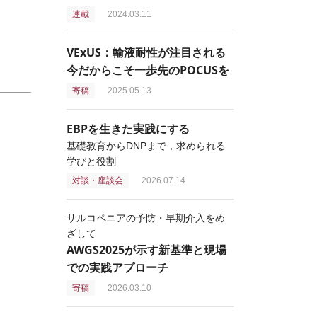
連載
2024.03.11
VExUS：輸液耐性が注目される
今だからこそ一歩先のPOCUSを
寄稿
2025.05.13
EBPを生きた実践にする
基礎教育からDNPまで，求められる
学びと役割
対談・座談会
2026.07.14
サルコペニアの予防・早期介入をめ
ざして
AWGS2025が示す新基準と現場
での実践アプローチ
寄稿
2026.03.10