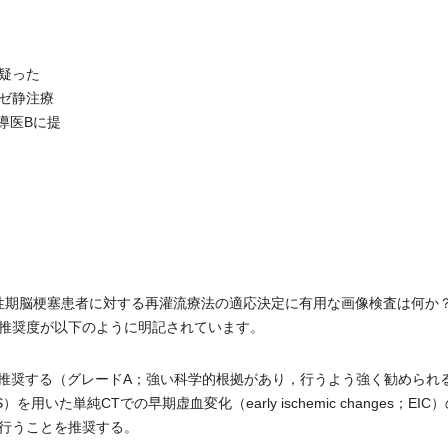
疑った
ゼ静注療
導医Bに提
性期脳梗塞患者に対する再灌流療法の適応決定に有用な画像検査は何か
推奨度が以下のように明記されています。
く推奨する（グレードA；強い科学的根拠があり，行うよう強く勧められ
ASPECTS）を用いた単純CTでの早期虚血変化（early ischemic changes；EI
行うことを推奨する。