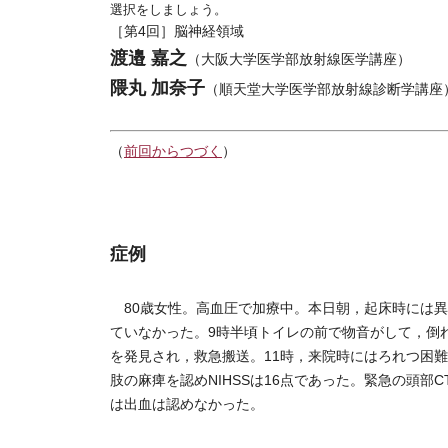
選択をしましょう。
［第4回］脳神経領域
渡邉 嘉之
（大阪大学医学部放射線医学講座）
隈丸 加奈子
（順天堂大学医学部放射線診断学講座
（
前回からつづく
）
症例
80歳女性。高血圧で加療中。本日朝，起床時には異
ていなかった。9時半頃トイレの前で物音がして，倒
を発見され，救急搬送。11時，来院時にはろれつ困
肢の麻痺を認めNIHSSは16点であった。緊急の頭部C
は出血は認めなかった。