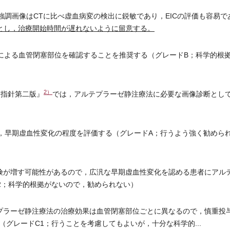
散強調画像はCTに比べ虚血病変の検出に鋭敏であり，EICの評価も容易で
とし，治療開始時間が遅れないように留意する。
Aによる血管閉塞部位を確認することを推奨する（グレードB；科学的根
2）
療指針第二版』
では，アルテプラーゼ静注療法に必要な画像診断とし
し，早期虚血性変化の程度を評価する（グレードA；行うよう強く勧めら
険が増す可能性があるので，広汎な早期虚血性変化を認める患者にアル
2；科学的根拠がないので，勧められない）
プラーゼ静注療法の治療効果は血管閉塞部位ごとに異なるので，慎重投
グレードC1；行うことを考慮してもよいが，十分な科学的...