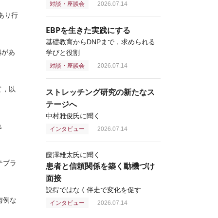
対談・座談会
2026.07.14
あり行
EBPを生きた実践にする
基礎教育からDNPまで，求められる
拠があ
学びと役割
対談・座談会
2026.07.14
て，以
ストレッチング研究の新たなス
テージへ
中村雅俊氏に聞く
れ
インタビュー
2026.07.14
藤澤雄太氏に聞く
テプラ
患者と信頼関係を築く動機づけ
面接
説得ではなく伴走で変化を促す
与例な
インタビュー
2026.07.14