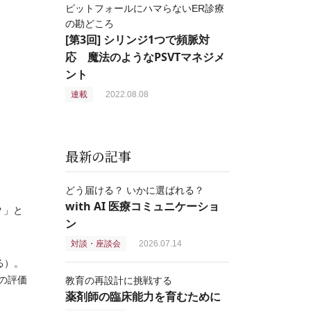
ピットフォールにハマらないER診療
の勘どころ
[第3回] シリンジ1つで頻脈対
応 魔法のようなPSVTマネジメ
ント
連載
2022.08.08
最新の記事
どう届ける？ いかに選ばれる？
with AI 医療コミュニケーショ
？」と
ン
対談・座談会
2026.07.14
る）。
C）の評価
教育の再設計に挑戦する
薬剤師の臨床能力を育むために