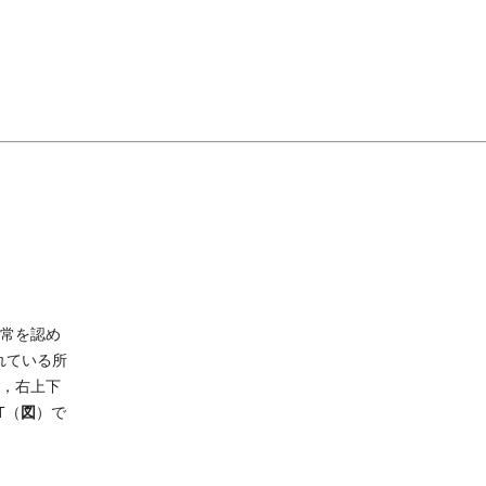
）
常を認め
れている所
難，右上下
図
T（
）で