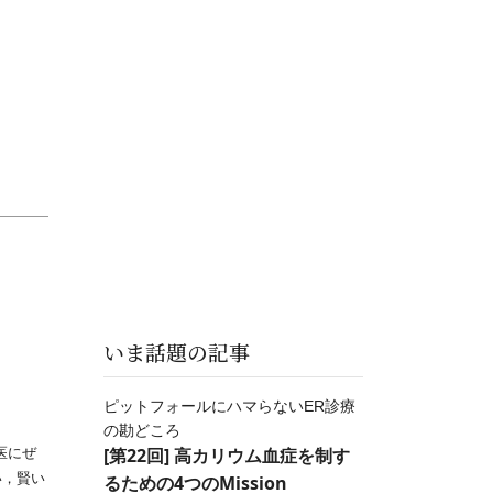
いま話題の記事
ピットフォールにハマらないER診療
の勘どころ
[第22回] 高カリウム血症を制す
医にぜ
い，賢い
るための4つのMission