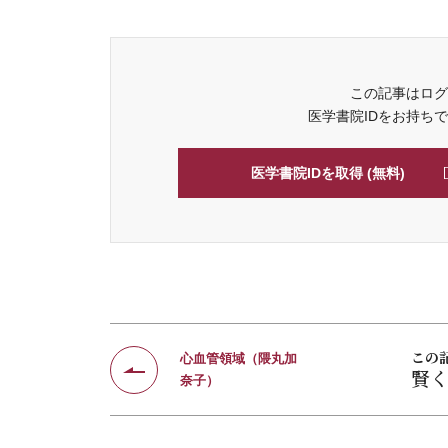
この記事はログ
医学書院IDをお持ち
医学書院IDを取得 (無料)
この
心血管領域（隈丸加
賢
奈子）