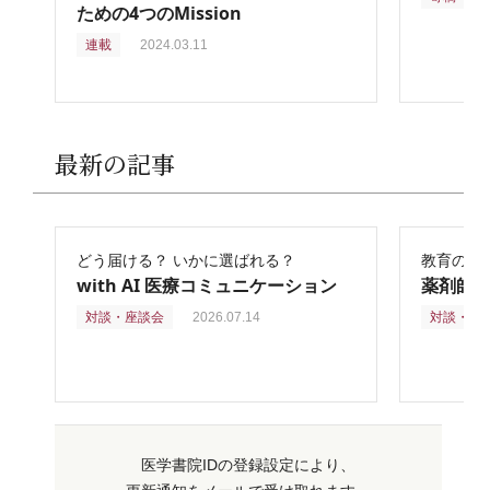
ための4つのMission
連載
2024.03.11
最新の記事
どう届ける？ いかに選ばれる？
教育の再
with AI 医療コミュニケーション
薬剤師
対談・座談会
2026.07.14
対談・座
医学書院IDの登録設定により、