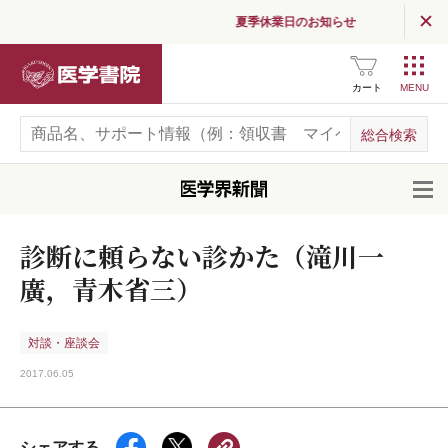
夏季休業日のお知らせ
医学書院
カート
開
診断に頼らない診かた（滝川一
廣，青木省三）
対談・座談会
2017.06.05
シェアする