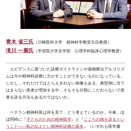
青木 省三氏
（川崎医科大学 精神科学教室主任教授）
滝川 一廣氏
（学習院大学文学部 心理学科臨床心理学教授）
エビデンスに基づいた診療ガイドラインや薬物療法アルゴリズ
ムは今や精神科診療に欠かすことができないものになっている。
しかし，それだけではとらえきれない病像もある。典型例に当て
はまらない患者が増加する中，そもそも分類にこだわらないで患
者を診る方法もあるのではないか。
ベテラン精神科医は何を見て，どう考えているのか。今春，ほ
ぼ同時に『
子どものための精神医学
』と『
こころの病を診るとい
うこと――私の伝えたい精神科診療の基本
』（いずれも医学書