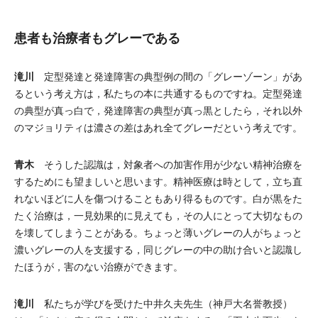
患者も治療者もグレーである
滝川
定型発達と発達障害の典型例の間の「グレーゾーン」があ
るという考え方は，私たちの本に共通するものですね。定型発達
の典型が真っ白で，発達障害の典型が真っ黒としたら，それ以外
のマジョリティは濃さの差はあれ全てグレーだという考えです。
青木
そうした認識は，対象者への加害作用が少ない精神治療を
するためにも望ましいと思います。精神医療は時として，立ち直
れないほどに人を傷つけることもあり得るものです。白が黒をた
たく治療は，一見効果的に見えても，その人にとって大切なもの
を壊してしまうことがある。ちょっと薄いグレーの人がちょっと
濃いグレーの人を支援する，同じグレーの中の助け合いと認識し
たほうが，害のない治療ができます。
滝川
私たちが学びを受けた中井久夫先生（神戸大名誉教授）