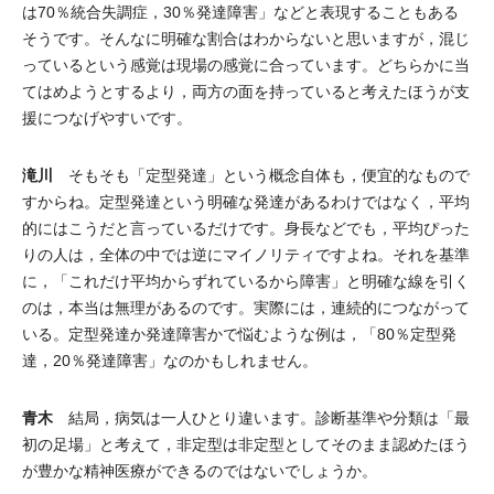
は70％統合失調症，30％発達障害」などと表現することもある
そうです。そんなに明確な割合はわからないと思いますが，混じ
っているという感覚は現場の感覚に合っています。どちらかに当
てはめようとするより，両方の面を持っていると考えたほうが支
援につなげやすいです。
滝川
そもそも「定型発達」という概念自体も，便宜的なもので
すからね。定型発達という明確な発達があるわけではなく，平均
的にはこうだと言っているだけです。身長などでも，平均ぴった
りの人は，全体の中では逆にマイノリティですよね。それを基準
に，「これだけ平均からずれているから障害」と明確な線を引く
のは，本当は無理があるのです。実際には，連続的につながって
いる。定型発達か発達障害かで悩むような例は，「80％定型発
達，20％発達障害」なのかもしれません。
青木
結局，病気は一人ひとり違います。診断基準や分類は「最
初の足場」と考えて，非定型は非定型としてそのまま認めたほう
が豊かな精神医療ができるのではないでしょうか。