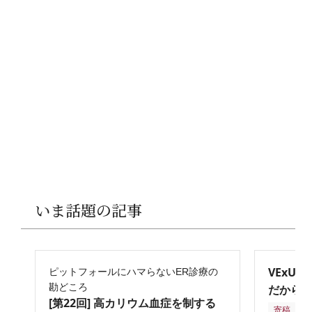
いま話題の記事
VExU
ピットフォールにハマらないER診療の
勘どころ
だからこ
[第22回] 高カリウム血症を制する
寄稿
2