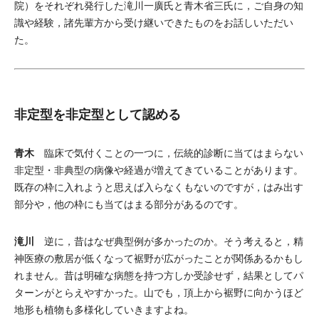
院）をそれぞれ発行した滝川一廣氏と青木省三氏に，ご自身の知
識や経験，諸先輩方から受け継いできたものをお話しいただい
た。
非定型を非定型として認める
青木
臨床で気付くことの一つに，伝統的診断に当てはまらない
非定型・非典型の病像や経過が増えてきていることがあります。
既存の枠に入れようと思えば入らなくもないのですが，はみ出す
部分や，他の枠にも当てはまる部分があるのです。
滝川
逆に，昔はなぜ典型例が多かったのか。そう考えると，精
神医療の敷居が低くなって裾野が広がったことが関係あるかもし
れません。昔は明確な病態を持つ方しか受診せず，結果としてパ
ターンがとらえやすかった。山でも，頂上から裾野に向かうほど
地形も植物も多様化していきますよね。