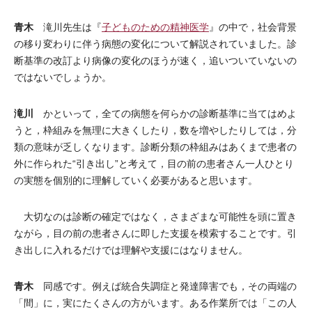
青木
滝川先生は『
子どものための精神医学
』の中で，社会背景
の移り変わりに伴う病態の変化について解説されていました。診
断基準の改訂より病像の変化のほうが速く，追いついていないの
ではないでしょうか。
滝川
かといって，全ての病態を何らかの診断基準に当てはめよ
うと，枠組みを無理に大きくしたり，数を増やしたりしては，分
類の意味が乏しくなります。診断分類の枠組みはあくまで患者の
外に作られた“引き出し”と考えて，目の前の患者さん一人ひとり
の実態を個別的に理解していく必要があると思います。
大切なのは診断の確定ではなく，さまざまな可能性を頭に置き
ながら，目の前の患者さんに即した支援を模索することです。引
き出しに入れるだけでは理解や支援にはなりません。
青木
同感です。例えば統合失調症と発達障害でも，その両端の
「間」に，実にたくさんの方がいます。ある作業所では「この人