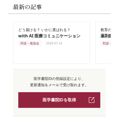
最新の記事
どう届ける？ いかに選ばれる？
教育の再
with AI 医療コミュニケーション
薬剤師
対談・座談会
2026.07.14
対談・座
医学書院IDの登録設定により、
更新通知をメールで受け取れます。
医学書院IDを取得