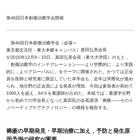
第46回日本創傷治癒学会開催
第46回日本創傷治癒学会（会場＝
真田弘美会長
東京都文京区・東大本郷キャンパス）
が2016年12月9～10日，真田弘美会長（東大大学院）のもと，
「創傷治癒学のインテグレーション――より学際的に，より実践
的に，よりグローバルに」をテーマに開催された。かつては正会
員を医師と研究者に限定していた本学会も，近年は学際化が進め
られ，他分野の正会員による発表が増加。今回は参加者が初めて
1000人を超え，64％を看護師が占めた。本紙では，看護学分野
から初めての学会長となった真田氏の会長講演「褥瘡――そのイ
ノベーティブケアテクノロジー」の模様を報告する。
褥瘡の早期発見・早期治療に加え，予防と発生原
因予測の研究が重要