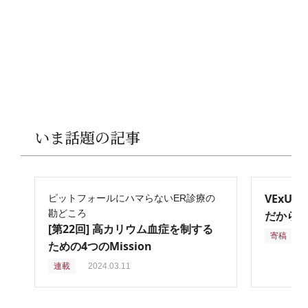
いま話題の記事
VExU
ピットフォールにハマらないER診療の
勘どころ
だからこ
[第22回] 高カリウム血症を制する
寄稿
2
ための4つのMission
連載
2024.03.11