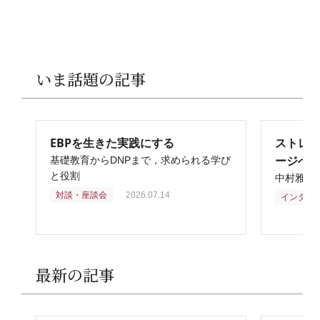
いま話題の記事
EBPを生きた実践にする
ストレ
ージへ
基礎教育からDNPまで，求められる学び
と役割
中村雅俊
対談・座談会
2026.07.14
インタビ
最新の記事