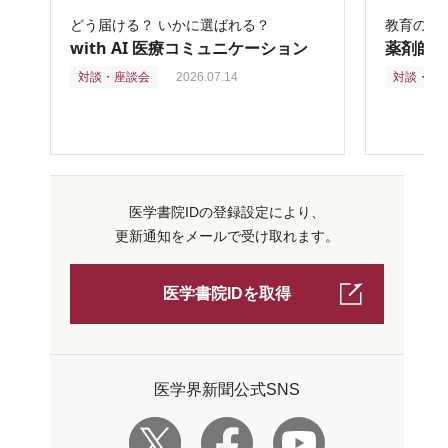
どう届ける？ いかに選ばれる？
教育の再
with AI 医療コミュニケーション
薬剤師
対談・座談会
2026.07.14
対談・座
医学書院IDの登録設定により、
更新通知をメールで受け取れます。
医学書院IDを取得
医学界新聞公式SNS