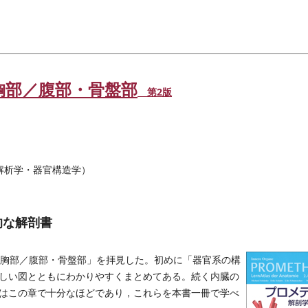
胸部／腹部・骨盤部
第2版
解析学・器官構造学）
的な解剖書
胸部／腹部・骨盤部」を拝見した。初めに「器官系の構
しい図とともにわかりやすくまとめてある。続く内臓の
はこの章で十分なほどであり，これらを本書一冊で学べ