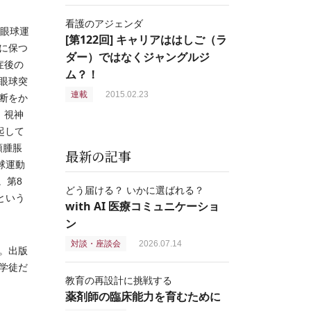
看護のアジェンダ
眼球運
[第122回] キャリアははしご（ラ
に保つ
ダー）ではなくジャングルジ
症後の
ム？！
眼球突
連載
2015.02.23
断をか
，視神
起して
頭腫脹
最新の記事
球運動
。第8
どう届ける？ いかに選ばれる？
という
with AI 医療コミュニケーショ
ン
対談・座談会
2026.07.14
。出版
学徒だ
教育の再設計に挑戦する
薬剤師の臨床能力を育むために