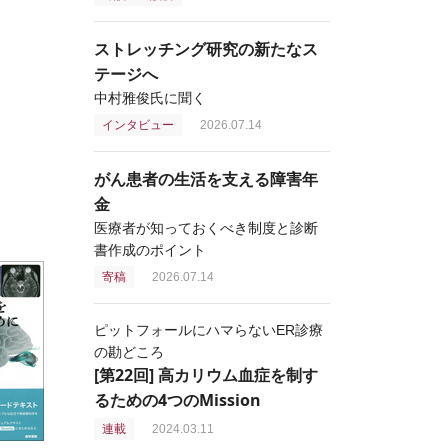
ストレッチング研究の新たなス
テージへ
中村雅俊氏に聞く
インタビュー
2026.07.14
がん患者の生活を支える障害年
金
医療者が知っておくべき制度と診断
書作成のポイント
寄稿
2026.07.14
ピットフォールにハマらないER診療
の勘どころ
[第22回] 高カリウム血症を制す
るための4つのMission
連載
2024.03.11