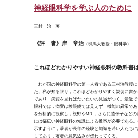
神経眼科学を学ぶ人のために
三村 治 著
《評 者》岸 章治
（群馬大教授・眼科学）
これほどわかりやすい神経眼科の教科書
わが国の神経眼科学の第一人者である三村治教授に
た。私が知る限り，これほどわかりやすく親切に書か
であり，病変を見ればだいたいの見当がつく。最近で
眼科では，病変は検眼鏡では見えず，機能の異常であ
を分析的に観察し，視野やMRI，さらに遺伝子など
には幅広い神経眼科の知識による推察が必要である。
示すように，著者が長年の経験と知識を若い人たちに
してあり，著者の意気込みが伝わってくる。