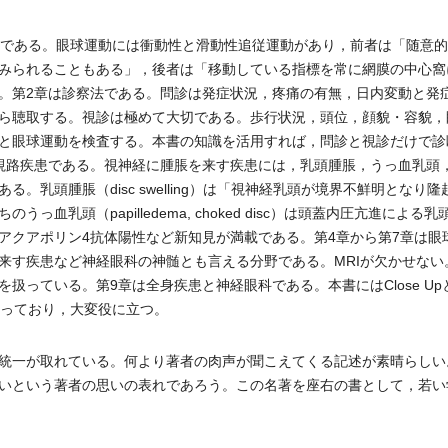
である。眼球運動には衝動性と滑動性追従運動があり，前者は「随意的
みられることもある」，後者は「移動している指標を常に網膜の中心窩
。第2章は診察法である。問診は発症状況，疼痛の有無，日内変動と発
ら聴取する。視診は極めて大切である。歩行状況，頭位，顔貌・容貌，
と眼球運動を検査する。本書の知識を活用すれば，問診と視診だけで診
視路疾患である。視神経に腫脹を来す疾患には，乳頭腫脹，うっ血乳頭
乳頭腫脹（disc swelling）は「視神経乳頭が境界不鮮明となり隆
乳頭（papilledema, choked disc）は頭蓋内圧亢進による乳
アクアポリン4抗体陽性など新知見が満載である。第4章から第7章は眼
来す疾患など神経眼科の神髄とも言える分野である。MRIが欠かせない
扱っている。第9章は全身疾患と神経眼科である。本書にはClose Up
扱っており，大変役に立つ。
統一が取れている。何より著者の肉声が聞こえてくる記述が素晴らしい
いという著者の思いの表れであろう。この名著を座右の書として，若い