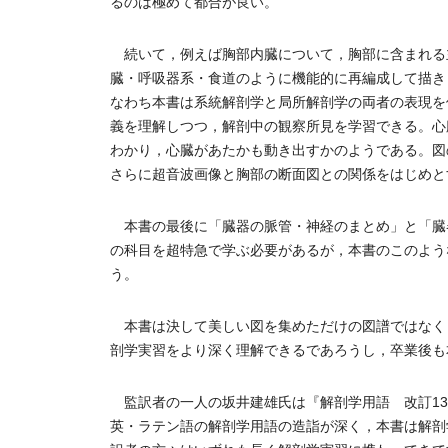
るのは極めて都合が良い。
続いて，例えば胸部内臓について，胸部に含まれる
臓・呼吸器系・食道のように機能的に再編成して描き
なわち本書は系統解剖学と局所解剖学の両者の表現を
義を理解しつつ，解剖中の観察所見を学習できる。心
わかり，心臓があたかも動き出すかのようである。図
さらに超音波画像と胸部の断面図との関係をはじめと
本書の最後に「臓器の脈管・神経のまとめ」と「臓
の科目を超特急で学ぶ必要があるが，本書のこのよう
う。
本書は決して美しい図を集めただけの図譜ではなく
剖学実習をより深く理解できるであろうし，卒業後も
監訳者の一人の坂井建雄氏は『解剖学用語 改訂13
英・ラテン語の解剖学用語の造詣が深く，本書は解剖