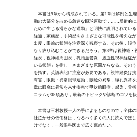
本書は9章から構成されている。第1章は解剖と生理
動の大部分を占める急速な眼球運動で，……反射的に
ために生じる滑らかな運動」と明快に説明されている
経過，家族歴，手術歴をさまざまな可能性を考えなが
出度，眼瞼の状態を注意深く観察する。その後，眼位
なり絞り込むことができるだろう。第3章は視神経・
経炎，視神経周囲炎，乳頭血管炎，虚血性視神経症がある。
いる状態」を指し，さまざまな原因からなる。そのうちのうっ血
を指す。英語表記に注意が必要である。視神経炎は抗
障害，眼振・異常眼球運動，眼瞼の異常，瞳孔異常を
章は眼窩に異常を来す疾患で甲状腺眼症，感染，骨折を
コラムが38項あり，最新のトピックや診断のコツを
本書は三村教授一人の手によるものなので，全体の
社泣かせの低価格は，なるべく多くの人に読んでほし
けでなく，一般眼科医まで広く薦めたい。