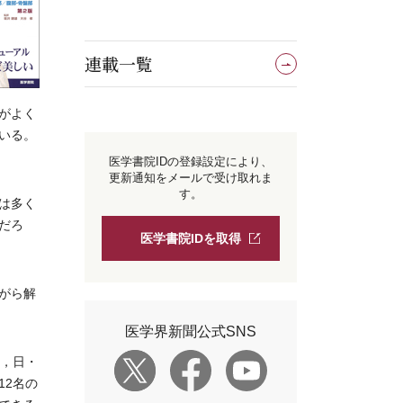
連載一覧
がよく
いる。
医学書院IDの登録設定により、
更新通知をメールで受け取れま
す。
は多く
だろ
医学書院IDを取得
がら解
医学界新聞公式SNS
，日・
12名の