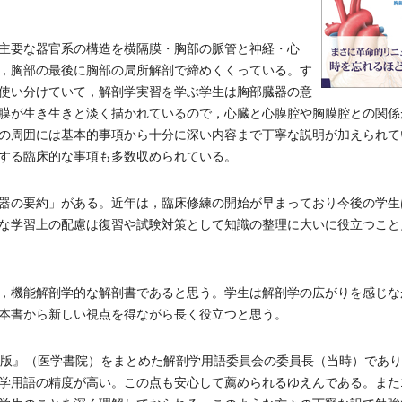
主要な器官系の構造を横隔膜・胸部の脈管と神経・心
，胸部の最後に胸部の局所解剖で締めくくっている。す
使い分けていて，解剖学実習を学ぶ学生は胸部臓器の意
膜が生き生きと淡く描かれているので，心臓と心膜腔や胸膜腔との関係
の周囲には基本的事項から十分に深い内容まで丁寧な説明が加えられて
する臨床的な事項も多数収められている。
器の要約」がある。近年は，臨床修練の開始が早まっており今後の学生
な学習上の配慮は復習や試験対策として知識の整理に大いに役立つこと
，機能解剖学的な解剖書であると思う。学生は解剖学の広がりを感じな
本書から新しい視点を得ながら長く役立つと思う。
版』（医学書院）をまとめた解剖学用語委員会の委員長（当時）であり
学用語の精度が高い。この点も安心して薦められるゆえんである。また