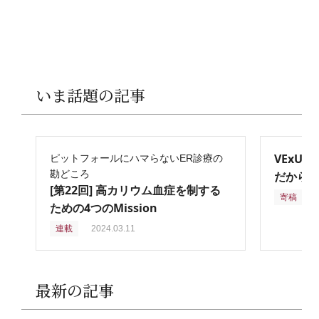
いま話題の記事
VExU
ピットフォールにハマらないER診療の
勘どころ
だからこ
[第22回] 高カリウム血症を制する
寄稿
2
ための4つのMission
連載
2024.03.11
最新の記事