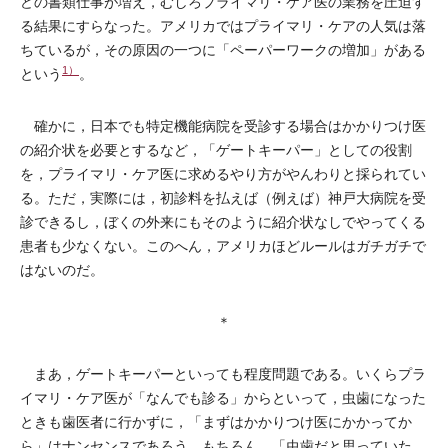
どの書類仕事が増え，むしろプライマリ・ケア医の業務を圧迫す
る結果にすらなった。アメリカではプライマリ・ケアの人気は落
ちているが，その原因の一つに「ペーパーワークの増加」がある
1）
という
。
確かに，日本でも特定機能病院を受診する場合はかかりつけ医
の紹介状を必要とするなど，「ゲートキーパー」としての役割
を，プライマリ・ケア医に求めるやり方がやんわりと採られてい
る。ただ，実際には，初診料を払えば（例えば）神戸大病院を受
診できるし，ぼくの外来にもそのように紹介状なしでやってくる
患者も少なくない。このへん，アメリカほどルールはガチガチで
はないのだ。
＊
まあ，ゲートキーパーといっても程度問題である。いくらプラ
イマリ・ケア医が「なんでも診る」からといって，虫歯になった
ときも歯医者に行かずに，「まずはかかりつけ医にかかってか
ら」はナンセンスであろう。もちろん，「虫歯だと思っていた