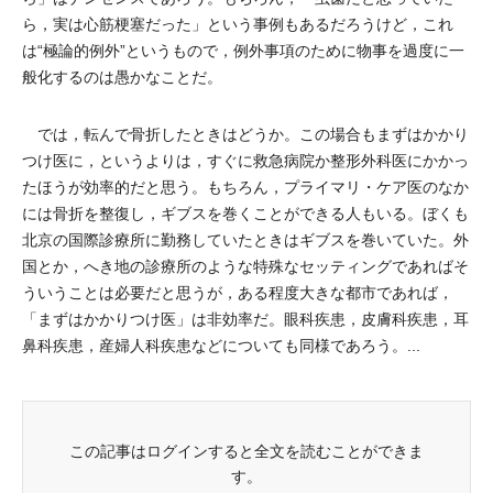
ら，実は心筋梗塞だった」という事例もあるだろうけど，これ
は“極論的例外”というもので，例外事項のために物事を過度に一
般化するのは愚かなことだ。
では，転んで骨折したときはどうか。この場合もまずはかかり
つけ医に，というよりは，すぐに救急病院か整形外科医にかかっ
たほうが効率的だと思う。もちろん，プライマリ・ケア医のなか
には骨折を整復し，ギブスを巻くことができる人もいる。ぼくも
北京の国際診療所に勤務していたときはギブスを巻いていた。外
国とか，へき地の診療所のような特殊なセッティングであればそ
ういうことは必要だと思うが，ある程度大きな都市であれば，
「まずはかかりつけ医」は非効率だ。眼科疾患，皮膚科疾患，耳
鼻科疾患，産婦人科疾患などについても同様であろう。...
この記事はログインすると全文を読むことができま
す。