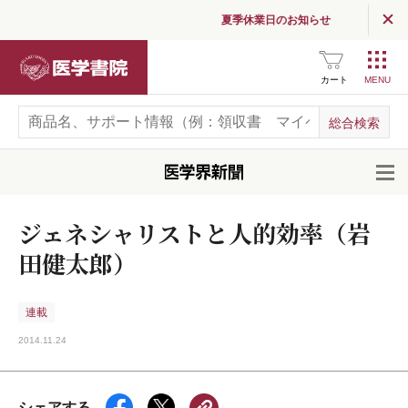
夏季休業日のお知らせ
医学書院
カート
開
ジェネシャリストと人的効率（岩
田健太郎）
連載
2014.11.24
シェアする