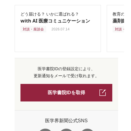
どう届ける？ いかに選ばれる？
教育の再
with AI 医療コミュニケーション
薬剤師
対談・座談会
2026.07.14
対談・座
医学書院IDの登録設定により、
更新通知をメールで受け取れます。
医学書院IDを取得
医学界新聞公式SNS