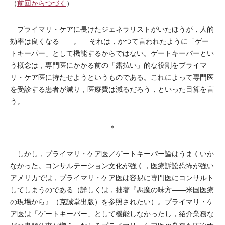
（
前回からつづく
）
プライマリ・ケアに長けたジェネラリストがいたほうが，人的
効率は良くなる――。 それは，かつて言われたように「ゲー
トキーパー」として機能するからではない。ゲートキーパーとい
う概念は，専門医にかかる前の「露払い」的な役割をプライマ
リ・ケア医に持たせようというものである。これによって専門医
を受診する患者が減り，医療費は減るだろう，といった目算を言
う。
＊
しかし，プライマリ・ケア医／ゲートキーパー論はうまくいか
なかった。コンサルテーション文化が強く，医療訴訟恐怖が強い
アメリカでは，プライマリ・ケア医は容易に専門医にコンサルト
してしまうのである（詳しくは，拙著『悪魔の味方――米国医療
の現場から』（克誠堂出版）を参照されたい）。プライマリ・ケ
ア医は「ゲートキーパー」として機能しなかったし，紹介業務な