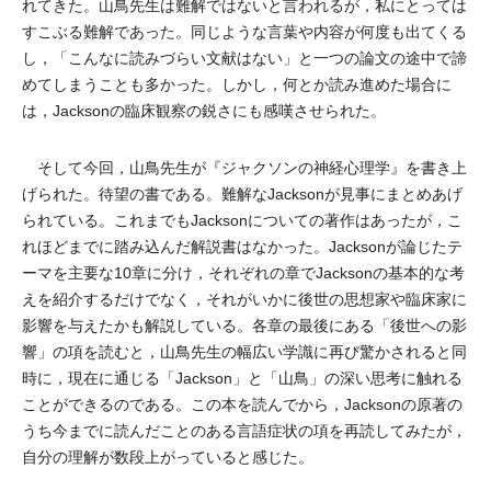
れてきた。山鳥先生は難解ではないと言われるが，私にとっては
すこぶる難解であった。同じような言葉や内容が何度も出てくる
し，「こんなに読みづらい文献はない」と一つの論文の途中で諦
めてしまうことも多かった。しかし，何とか読み進めた場合に
は，Jacksonの臨床観察の鋭さにも感嘆させられた。
そして今回，山鳥先生が『ジャクソンの神経心理学』を書き上
げられた。待望の書である。難解なJacksonが見事にまとめあげ
られている。これまでもJacksonについての著作はあったが，こ
れほどまでに踏み込んだ解説書はなかった。Jacksonが論じたテ
ーマを主要な10章に分け，それぞれの章でJacksonの基本的な考
えを紹介するだけでなく，それがいかに後世の思想家や臨床家に
影響を与えたかも解説している。各章の最後にある「後世への影
響」の項を読むと，山鳥先生の幅広い学識に再び驚かされると同
時に，現在に通じる「Jackson」と「山鳥」の深い思考に触れる
ことができるのである。この本を読んでから，Jacksonの原著の
うち今までに読んだことのある言語症状の項を再読してみたが，
自分の理解が数段上がっていると感じた。