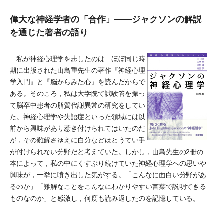
偉大な神経学者の「合作」――ジャクソンの解説
を通じた著者の語り
私が神経心理学を志したのは，ほぼ同じ時
期に出版された山鳥重先生の著作『神経心理
学入門』と『脳からみた心』を読んだからで
ある。そのころ，私は大学院で試験管を振っ
て脳卒中患者の脂質代謝異常の研究をしてい
た。神経心理学や失語症といった領域には以
前から興味があり惹き付けられてはいたのだ
が，その難解さゆえに自分などはとうてい手
が付けられない分野だと考えていた。しかし，山鳥先生の2冊の
本によって，私の中にくすぶり続けていた神経心理学への思いや
興味が，一挙に噴き出した気がする。「こんなに面白い分野があ
るのか」「難解なことをこんなにわかりやすい言葉で説明できる
ものなのか」と感激し，何度も読み返したのを記憶している。