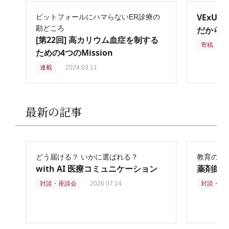
VExU
ピットフォールにハマらないER診療の
勘どころ
だからこ
[第22回] 高カリウム血症を制する
寄稿
2
ための4つのMission
連載
2024.03.11
最新の記事
どう届ける？ いかに選ばれる？
教育の再
with AI 医療コミュニケーション
薬剤師
対談・座談会
2026.07.14
対談・座