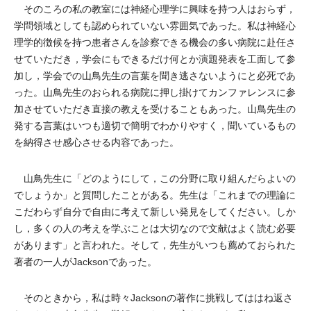
そのころの私の教室には神経心理学に興味を持つ人はおらず，
学問領域としても認められていない雰囲気であった。私は神経心
理学的徴候を持つ患者さんを診察できる機会の多い病院に赴任さ
せていただき，学会にもできるだけ何とか演題発表を工面して参
加し，学会での山鳥先生の言葉を聞き逃さないようにと必死であ
った。山鳥先生のおられる病院に押し掛けてカンファレンスに参
加させていただき直接の教えを受けることもあった。山鳥先生の
発する言葉はいつも適切で簡明でわかりやすく，聞いているもの
を納得させ感心させる内容であった。
山鳥先生に「どのようにして，この分野に取り組んだらよいの
でしょうか」と質問したことがある。先生は「これまでの理論に
こだわらず自分で自由に考えて新しい発見をしてください。しか
し，多くの人の考えを学ぶことは大切なので文献はよく読む必要
があります」と言われた。そして，先生がいつも薦めておられた
著者の一人がJacksonであった。
そのときから，私は時々Jacksonの著作に挑戦してははね返さ