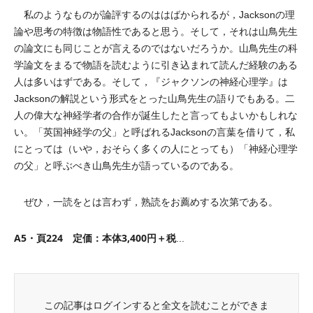
私のようなものが論評するのははばかられるが，Jacksonの理
論や思考の特徴は物語性であると思う。そして，それは山鳥先生
の論文にも同じことが言えるのではないだろうか。山鳥先生の科
学論文をまるで物語を読むように引き込まれて読んだ経験のある
人は多いはずである。そして，『ジャクソンの神経心理学』は
Jacksonの解説という形式をとった山鳥先生の語りでもある。二
人の偉大な神経学者の合作が誕生したと言ってもよいかもしれな
い。「英国神経学の父」と呼ばれるJacksonの言葉を借りて，私
にとっては（いや，おそらく多くの人にとっても）「神経心理学
の父」と呼ぶべき山鳥先生が語っているのである。
ぜひ，一読をとは言わず，熟読をお薦めする次第である。
A5・頁224 定価：本体3,400円＋税
...
この記事はログインすると全文を読むことができま