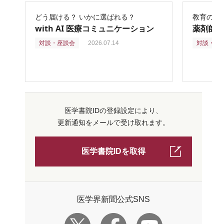
どう届ける？ いかに選ばれる？
教育の再
with AI 医療コミュニケーション
薬剤師
対談・座談会
2026.07.14
対談・座
医学書院IDの登録設定により、
更新通知をメールで受け取れます。
医学書院IDを取得
医学界新聞公式SNS