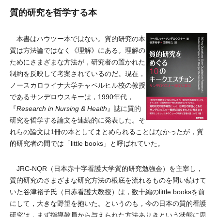
質的研究を哲学する本
本書はハウツー本ではない。質的研究の本
質は方法論ではなく《理解》にある。理解の
ためにさまざまな方法が，研究者の置かれた
制約を反映して考案されているのだ。現在，
ノースカロライナ大学チャペルヒル校の教授
であるサンデロウスキーは，1990年代，
『
Research in Nursing & Health
』誌に質的
研究を哲学する論文を連続的に発表した。そ
れらの論文は1冊の本としてまとめられることはなかったが，質
的研究者の間では「little books」と呼ばれていた。
JRC-NQR（日本赤十字看護大学質的研究勉強会）を主宰し，
質的研究のさまざまな研究方法の根底を流れるものを問い続けて
いた谷津裕子氏（日赤看護大教授）は，数十編のlittle booksを前
にして，大きな野望を抱いた。というのも，今の日本の質的看護
研究は，まず指導教員から与えられた方法ありきという状態に思