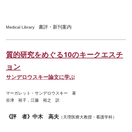
書評・新刊案内
Medical Library
質的研究をめぐる10のキークエスチ
ョン
サンデロウスキー論文に学ぶ
マーガレット・サンデロウスキー 著
谷津 裕子，江藤 裕之 訳
《評 者》中木 高夫
（天理医療大教授・看護学科）