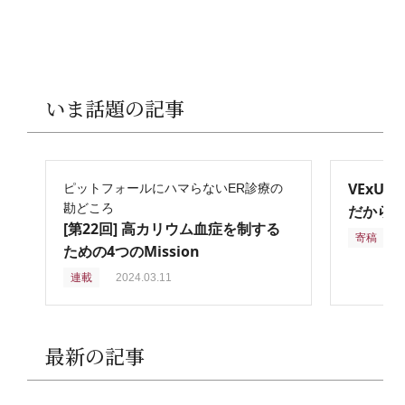
いま話題の記事
VExU
ピットフォールにハマらないER診療の
勘どころ
だからこ
[第22回] 高カリウム血症を制する
寄稿
2
ための4つのMission
連載
2024.03.11
最新の記事