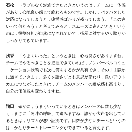
石松
トラブルなく対処できたときというのは，チームに一体感
があり，心地良い感じで終わるものです。しかし，バタバタした
対応になってしまうと，疲労感ばかりが残ってしまう。「この違
いって何だろう」と考えてみると，スムーズに進んだときという
のは，役割分担が自然になされていて，指示に対するやり取りが
しっかりできています。
浅香
「うまくいった」というときは，心地良さがありますね。
チームでやるべきことを把握できていれば，ノンバーバルコミュ
ニケーション状態でも次に何をするかが共有でき，そのまま静か
に過ぎていきます。多くを話さずとも意思が伝わり，良いアウト
カムにつながったときは，チームのメンバーの達成感も高まり，
自分の価値観も変わりますね。
鴇田
確かに，うまくいっているときはメンバーの口数も少な
く，まさに「阿吽の呼吸」で進みますね。誰かが大声を出してい
るときは，リズムが悪い証拠です。口数が少ないチームというの
は，かなりチームトレーニングができていると言えます。