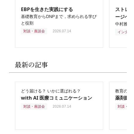
EBPを生きた実践にする
ストレ
ージへ
基礎教育からDNPまで，求められる学び
と役割
中村雅俊
対談・座談会
2026.07.14
インタビ
最新の記事
どう届ける？ いかに選ばれる？
教育の再
with AI 医療コミュニケーション
薬剤師
対談・座談会
2026.07.14
対談・座