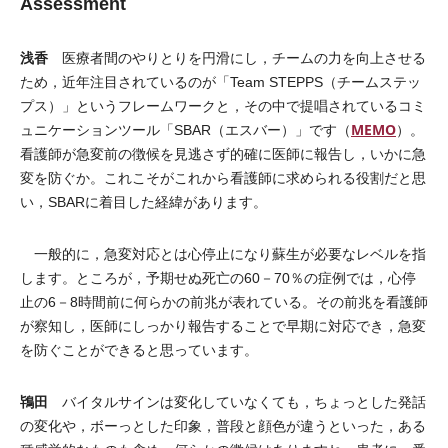
Assessment
浅香
医療者間のやりとりを円滑にし，チームの力を向上させる
ため，近年注目されているのが「Team STEPPS（チームステッ
プス）」というフレームワークと，その中で提唱されているコミ
MEMO
ュニケーションツール「SBAR（エスバー）」です（
）。
看護師が急変前の徴候を見逃さず的確に医師に報告し，いかに急
変を防ぐか。これこそがこれから看護師に求められる役割だと思
い，SBARに着目した経緯があります。
一般的に，急変対応とは心停止になり蘇生が必要なレベルを指
します。ところが，予期せぬ死亡の60－70％の症例では，心停
止の6－8時間前に何らかの前兆が表れている。その前兆を看護師
が察知し，医師にしっかり報告することで早期に対応でき，急変
を防ぐことができると思っています。
鴇田
バイタルサインは変化していなくても，ちょっとした発話
の変化や，ボーっとした印象，普段と顔色が違うといった，ある