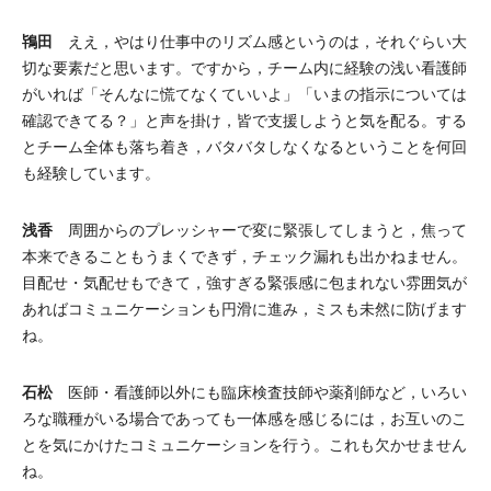
鴇田
ええ，やはり仕事中のリズム感というのは，それぐらい大
切な要素だと思います。ですから，チーム内に経験の浅い看護師
がいれば「そんなに慌てなくていいよ」「いまの指示については
確認できてる？」と声を掛け，皆で支援しようと気を配る。する
とチーム全体も落ち着き，バタバタしなくなるということを何回
も経験しています。
浅香
周囲からのプレッシャーで変に緊張してしまうと，焦って
本来できることもうまくできず，チェック漏れも出かねません。
目配せ・気配せもできて，強すぎる緊張感に包まれない雰囲気が
あればコミュニケーションも円滑に進み，ミスも未然に防げます
ね。
石松
医師・看護師以外にも臨床検査技師や薬剤師など，いろい
ろな職種がいる場合であっても一体感を感じるには，お互いのこ
とを気にかけたコミュニケーションを行う。これも欠かせません
ね。