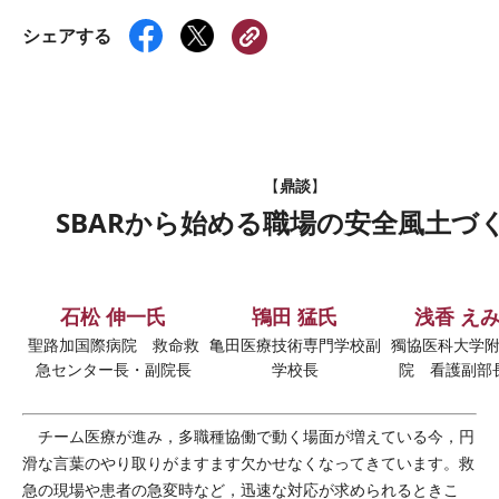
シェアする
鼎談
【
】
SBARから始める職場の安全風土づ
石松 伸一氏
鴇田 猛氏
浅香 え
聖路加国際病院 救命救
亀田医療技術専門学校副
獨協医科大学
急センター長・副院長
学校長
院 看護副部
チーム医療が進み，多職種協働で動く場面が増えている今，円
滑な言葉のやり取りがますます欠かせなくなってきています。救
急の現場や患者の急変時など，迅速な対応が求められるときこ