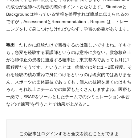
の成否が医師への報告の際のポイントとなります。Situationと
Backgroundは持っている情報を整理すれば簡単に伝えられるの
ですが，AssessmentとRecommendation，Requestは，トレー
ニングをして身につけなければならず，学習の必要があります。
鴇田
たしかに経験だけで習得するのは難しいですよね。そもそ
も，急変を経験する看護師というのは意外に少ない。救急救命士
が心肺停止の患者に遭遇する確率は，東京都内であっても月に1
回程度だそうです。ということは，病棟では年に1－2回程度。そ
れを経験の積み重ねで身につけるというのは現実的ではありませ
ん。スポーツの団体競技であっても，個人の技術を磨くのはもち
ろん，それ以上にチームでの練習もたくさんしますよね。医療も
一緒で，SBARをツールとしたチームでのシミュレーション学習
などの“練習”を行うことで効果が上がると...
この記事はログインすると全文を読むことができま