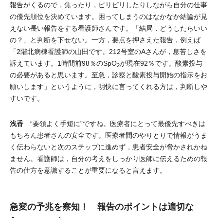
報告がくるので，焦ったり，ピリピリしたりしながら自分の仕事
の優先順位を決めています。困ってしまうのはなかなか結論が見
えない長い報告をする看護師さんです。「結局，どうしたらいい
の？」と判断を下せない。一方，要点を押さえた報告，例えば
「2階北病棟看護師の山田です。212号室のAさんが，息苦しさを
訴えています。1時間前98％のSpO
が現在92％です。酸素投与
2
の必要があると思います。至急，診察と酸素投与開始の指示をお
願いします」というように，明快に言ってくれる方は，判断しや
すいです。
浅香
“要領よく手短に”ですね。医療者にとって最優先すべきは
もちろん患者さんの安全です。医療者間のやりとりで情報がうま
く伝わらないと次のステップに進めず，患者安全が脅かされかね
ません。看護師は，自分の考えをしっかり医師に伝えるための報
告の仕方を意識することが重要になると言えます。
急変の予兆を察知！ 報告のポイントは適切な