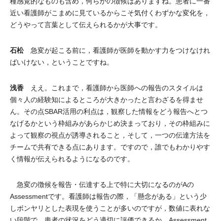
種感覚的なものも含め，何らかの徴候はありますね。患者に一番
近い看護師がこまめに見ているからこそ気付くわずかな変化を，
どうやって言葉として伝えられるかが大事です。
石松
急変が起こる前に，看護師が医師を動かす力をつけなけれ
ばいけない，ということですね。
浅香
ええ。これまで，看護師から医師への報告のスタイルは
個々人の経験知によるところが大きかったと言わざるを得ませ
ん。その点SBAR活用の利点は，観察した情報をどう報告へとつ
なげるかという枠組みがあらかじめ決まっており，その枠組みに
よって観察の視点が誘導されること，そして，一つの伝達方法を
チームで共有できる点にあります。ですので，誰でもわかりやす
く情報が伝えられるようになるのです。
急変の徴候を報告・伝達する上で特に大切になるのがAの
Assessmentです。看護師は報告の際，「懸念がある」という少
しボンヤリとした表現を使うことが多いのですが，数値に表れな
い段階で，患者の状況をどう適切に評価できるか，Assessment