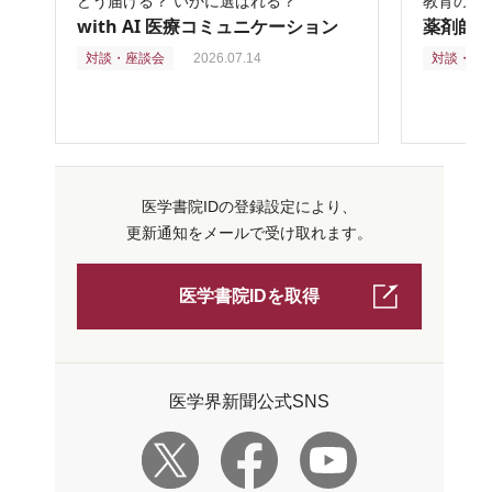
どう届ける？ いかに選ばれる？
教育の再
with AI 医療コミュニケーション
薬剤師
対談・座談会
2026.07.14
対談・座
医学書院IDの登録設定により、
更新通知をメールで受け取れます。
医学書院IDを取得
医学界新聞公式SNS