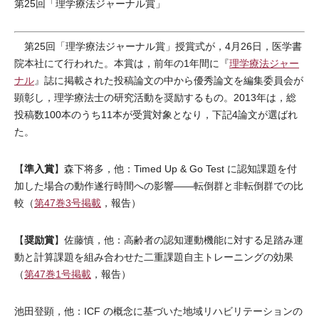
第25回「理学療法ジャーナル賞」
第25回「理学療法ジャーナル賞」授賞式が，4月26日，医学書
院本社にて行われた。本賞は，前年の1年間に『
理学療法ジャー
ナル
』誌に掲載された投稿論文の中から優秀論文を編集委員会が
顕彰し，理学療法士の研究活動を奨励するもの。2013年は，総
投稿数100本のうち11本が受賞対象となり，下記4論文が選ばれ
た。
準入賞
【
】森下将多，他：Timed Up & Go Test に認知課題を付
加した場合の動作遂行時間への影響――転倒群と非転倒群での比
較（
第47巻3号掲載
，報告）
奨励賞
【
】佐藤慎，他：高齢者の認知運動機能に対する足踏み運
動と計算課題を組み合わせた二重課題自主トレーニングの効果
（
第47巻1号掲載
，報告）
池田登顕，他：ICF の概念に基づいた地域リハビリテーションの