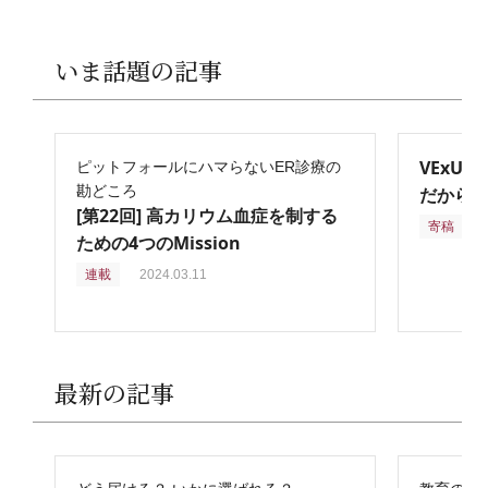
いま話題の記事
VExU
ピットフォールにハマらないER診療の
勘どころ
だからこ
[第22回] 高カリウム血症を制する
寄稿
2
ための4つのMission
連載
2024.03.11
最新の記事