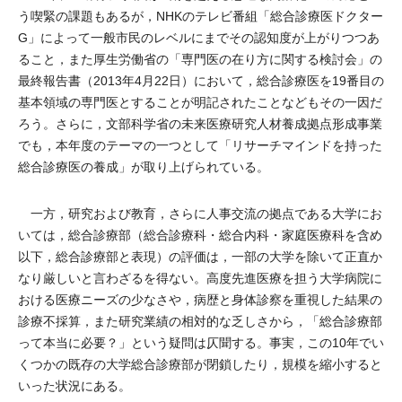
う喫緊の課題もあるが，NHKのテレビ番組「総合診療医ドクター
G」によって一般市民のレベルにまでその認知度が上がりつつあ
ること，また厚生労働省の「専門医の在り方に関する検討会」の
最終報告書（2013年4月22日）において，総合診療医を19番目の
基本領域の専門医とすることが明記されたことなどもその一因だ
ろう。さらに，文部科学省の未来医療研究人材養成拠点形成事業
でも，本年度のテーマの一つとして「リサーチマインドを持った
総合診療医の養成」が取り上げられている。
一方，研究および教育，さらに人事交流の拠点である大学にお
いては，総合診療部（総合診療科・総合内科・家庭医療科を含め
以下，総合診療部と表現）の評価は，一部の大学を除いて正直か
なり厳しいと言わざるを得ない。高度先進医療を担う大学病院に
おける医療ニーズの少なさや，病歴と身体診察を重視した結果の
診療不採算，また研究業績の相対的な乏しさから，「総合診療部
って本当に必要？」という疑問は仄聞する。事実，この10年でい
くつかの既存の大学総合診療部が閉鎖したり，規模を縮小すると
いった状況にある。