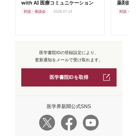
with AI 医療コミュニケーション
薬剤師
対談・座談会
2026.07.14
対談・座
医学書院IDの登録設定により、
更新通知をメールで受け取れます。
医学書院IDを取得
医学界新聞公式SNS