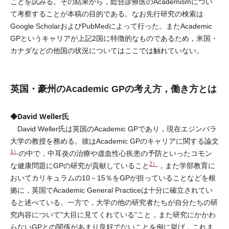
ことを試みる。その結果から，総合診療医のAcademismについ
て考察することが本稿の目的である。なお先行研究の検索は
Google ScholarおよびPubMedによって行った。またAcademic
GPというキャリアが上記2国に特徴的なものであるため，米国・
カナダなどの他国の状況についてはここでは触れていない。
英国・豪州のAcademic GPの考え方，働き方とは
◆David Weller氏
David Weller氏は英国のAcademic GPであり，現在エジンバラ
大学の教授を務める。彼はAcademic GPのキャリアに関する論文
1）
の中で，中耳炎の治療や虚血性心疾患の予防といったコモン
2）
な健康問題にGPの研究が貢献していること
，また学部教育に
おいてカリキュラムの10－15％をGPが担っていることなどを根
拠に，英国でAcademic General Practiceは十分に確立されてい
ると述べている。一方で，大学の他の研究者たちが自分たちの研
究内容について"大目に見てくれている"こと，また研究にかかわ
らないGPとの関係があまり良好でないことを例に挙げ，これま