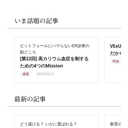
いま話題の記事
VExU
ピットフォールにハマらないER診療の
勘どころ
だからこ
[第22回] 高カリウム血症を制する
寄稿
2
ための4つのMission
連載
2024.03.11
最新の記事
どう届ける？ いかに選ばれる？
教育の再