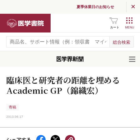
夏季休業日のお知らせ
医学書院
カート
開
臨床医と研究者の距離を埋める
Academic GP（錦織宏）
寄稿
2013.06.17
シェアする