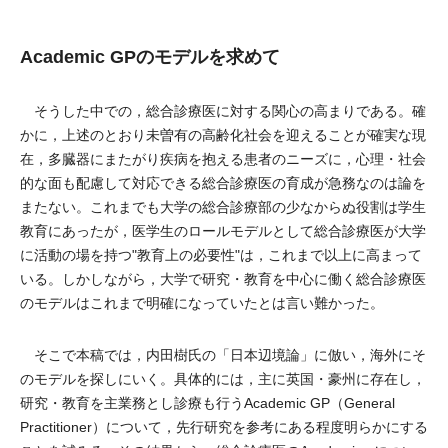
Academic GPのモデルを求めて
そうした中での，総合診療医に対する関心の高まりである。確
かに，上述のとおり未曽有の高齢化社会を迎えることが確実な現
在，多臓器にまたがり疾病を抱える患者のニーズに，心理・社会
的な面も配慮して対応できる総合診療医の育成が急務なのは論を
またない。これまでも大学の総合診療部の少なからぬ役割は学生
教育にあったが，医学生のロールモデルとして総合診療医が大学
に活動の場を持つ"教育上の必要性"は，これまで以上に高まって
いる。しかしながら，大学で研究・教育を中心に働く総合診療医
のモデルはこれまで明確になっていたとは言い難かった。
そこで本稿では，内田樹氏の「日本辺境論」に倣い，海外にそ
のモデルを探しにいく。具体的には，主に英国・豪州に存在し，
研究・教育を主業務とし診療も行うAcademic GP（General
Practitioner）について，先行研究を参考にある程度明らかにする