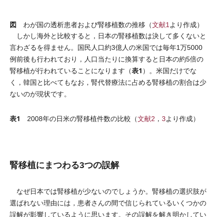
図
わが国の透析患者および腎移植数の推移（
文献1
より作成）
しかし海外と比較すると，日本の腎移植数は決して多くないと
言わざるを得ません。国民人口約3億人の米国では毎年1万5000
例前後も行われており，人口当たりに換算すると日本の約5倍の
表1
腎移植が行われていることになります（
）。米国だけでな
く，韓国と比べてもなお，腎代替療法に占める腎移植の割合は少
ないのが現状です。
表1
2008年の日米の腎移植件数の比較（
文献2
，
3
より作成）
腎移植にまつわる3つの誤解
なぜ日本では腎移植が少ないのでしょうか。腎移植の選択肢が
選ばれない理由には，患者さんの間で信じられているいくつかの
誤解が影響しているように思います。その誤解を解き明かしてい