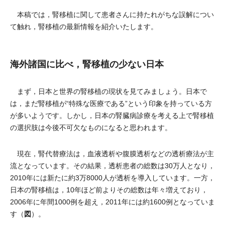
本稿では，腎移植に関して患者さんに持たれがちな誤解につい
て触れ，腎移植の最新情報を紹介いたします。
海外諸国に比べ，腎移植の少ない日本
まず，日本と世界の腎移植の現状を見てみましょう。日本で
は，まだ腎移植が“特殊な医療である”という印象を持っている方
が多いようです。しかし，日本の腎臓病診療を考える上で腎移植
の選択肢は今後不可欠なものになると思われます。
現在，腎代替療法は，血液透析や腹膜透析などの透析療法が主
流となっています。その結果，透析患者の総数は30万人となり，
2010年には新たに約3万8000人が透析を導入しています。一方，
日本の腎移植は，10年ほど前よりその総数は年々増えており，
2006年に年間1000例を超え，2011年には約1600例となっていま
図
す（
）。