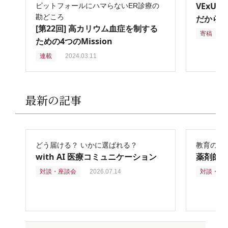
VExU
ピットフォールにハマらないER診療の
勘どころ
だからこ
[第22回] 高カリウム血症を制する
寄稿
2
ための4つのMission
連載
2024.03.11
最新の記事
どう届ける？ いかに選ばれる？
教育の再
with AI 医療コミュニケーション
薬剤師
対談・座談会
2026.07.14
対談・座