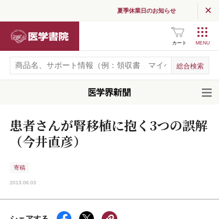
夏季休業日のお知らせ
医学書院
カート
開
患者さんが腎移植に抱く3つの誤解
（今井直彦）
寄稿
2013.06.03
シェアする