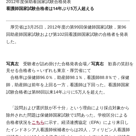
2012年度保助看国家試験合格発表
看護師国家試験合格者は14年ぶり5万人超える
厚労省は3月25日，2012年度の第99回保健師国家試験，第96
回助産師国家試験および第102回看護師国家試験の合格者を発表
した。
写真左
写真右
受験者が詰め掛けた合格発表会場／
歓喜の笑顔を
見せる合格者ら＝いずれも東京・厚労省にて
合格率は保健師96.0％，助産師98.1％，看護師88.8％で，保健
師，助産師は前年を上回る一方，看護師は下回った。看護師国家
試験合格者は第88回以来14年ぶりに5万人を超えた。
「設問および選択肢が不十分」という理由により採点対象から
除外された問題は保健師国家試験で1問あった。学校区分による
こちら
合格者状況を
に示す。経済連携協定（EPA）により来日し
たインドネシア人看護師候補者からは20人，フィリピン人看護師