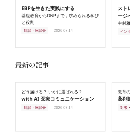
EBPを生きた実践にする
ストレ
ージへ
基礎教育からDNPまで，求められる学び
と役割
中村雅俊
対談・座談会
2026.07.14
インタビ
最新の記事
どう届ける？ いかに選ばれる？
教育の再
with AI 医療コミュニケーション
薬剤師
対談・座談会
2026.07.14
対談・座