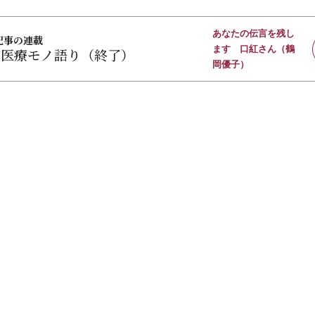
あなたの伝言を残し
記事の連載
ます 口紅さん（鶴
宅医療モノ語り（終了）
岡優子）