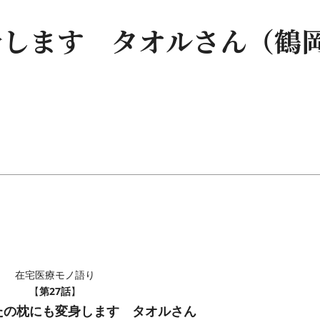
身します タオルさん（鶴
在宅医療モノ語り
第27話
【
】
たの枕にも変身します タオルさん