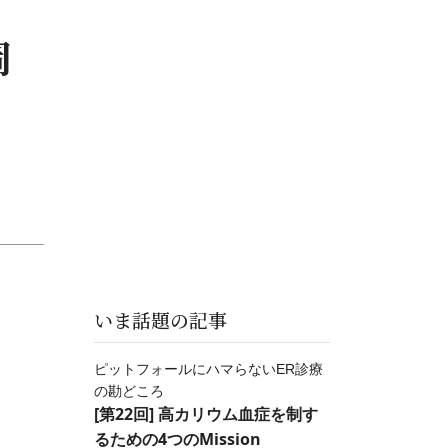
岡
いま話題の記事
ピットフォールにハマらないER診療
の勘どころ
[第22回] 高カリウム血症を制す
るための4つのMission