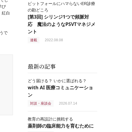
きでし
ピットフォールにハマらないER診療
学び
の勘どころ
，紅白
[第3回] シリンジ1つで頻脈対
応 魔法のようなPSVTマネジメ
ント
うで
連載
2022.08.08
最新の記事
どう届ける？ いかに選ばれる？
with AI 医療コミュニケーショ
ン
対談・座談会
2026.07.14
教育の再設計に挑戦する
薬剤師の臨床能力を育むために