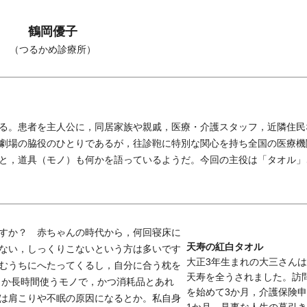
鶴岡優子
（つるかめ診療所）
る。患者を主人公に，同居家族や親戚，医療・介護スタッフ，近隣住民
劇場の脇役のひとりであるが，往診鞄に特別な関心を持ち全国の医療機
と，道具（モノ）も何かを語っているようだ。今回の主役は「タオル」
すか？ 赤ちゃんの時代から，何回寝床に
天寿の紅白タオル
ない，しっくりこないという方は多いです
大正3年生まれの大三さんは
むうちにへたってくるし，自分に合う枕を
天寿を全うされました。訪
とか長時間使うモノで，かつ消耗品とあれ
を始めて3か月，介護保険
は肩こりや不眠の原因になるとか。私自身