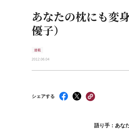
あなたの枕にも変
優子）
連載
2012.06.04
シェアする
語り手：あな