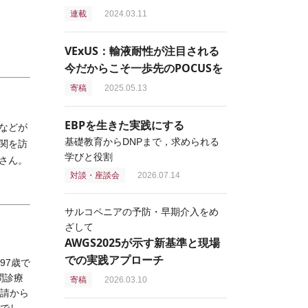
連載
2024.03.11
VExUS：輸液耐性が注目される
今だからこそ一歩先のPOCUSを
寄稿
2025.05.13
EBPを生きた実践にする
などが
基礎教育からDNPまで，求められる
関を訪
学びと役割
さん。
対談・座談会
2026.07.14
サルコペニアの予防・早期介入をめ
ざして
AWGS2025が示す新基準と現場
での実践アプローチ
97歳で
問診療
寄稿
2026.03.10
申請から