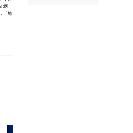
紀の医
，「地