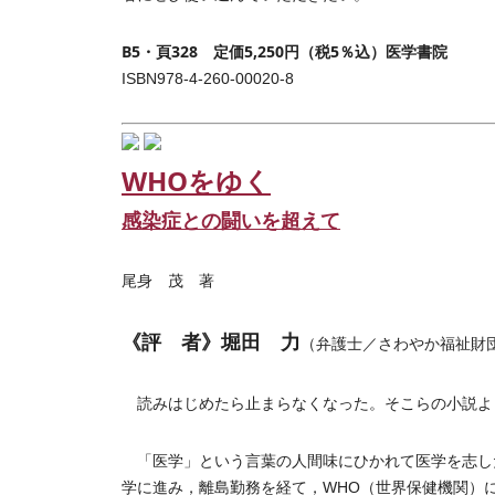
B5・頁328 定価5,250円（税5％込）医学書院
ISBN978-4-260-00020-8
WHOをゆく
感染症との闘いを超えて
尾身 茂 著
《評 者》堀田 力
（弁護士／さわやか福祉財
読みはじめたら止まらなくなった。そこらの小説よ
「医学」という言葉の人間味にひかれて医学を志し
学に進み，離島勤務を経て，WHO（世界保健機関）