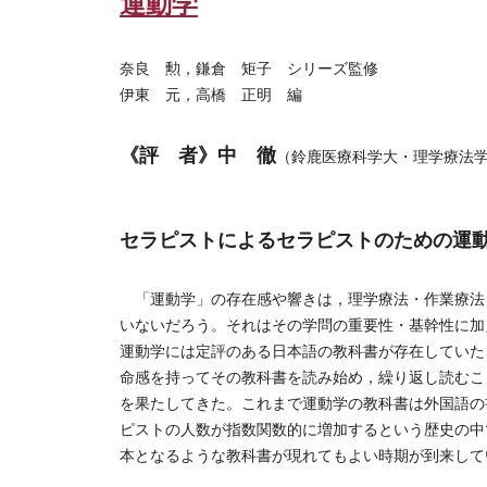
運動学
奈良 勲，鎌倉 矩子 シリーズ監修
伊東 元，高橋 正明 編
《評 者》中 徹
（鈴鹿医療科学大・理学療法
セラピストによるセラピストのための運
「運動学」の存在感や響きは，理学療法・作業療法
いないだろう。それはその学問の重要性・基幹性に加
運動学には定評のある日本語の教科書が存在していた
命感を持ってその教科書を読み始め，繰り返し読むこ
を果たしてきた。これまで運動学の教科書は外国語の
ピストの人数が指数関数的に増加するという歴史の中
本となるような教科書が現れてもよい時期が到来して