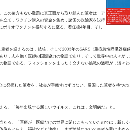
。この途方もない難題に真正面から取り組んだ筆者は，ア
を立て，ワクチン購入の資金を集め，諸国の政治家を説得
人にポリオワクチンを投与するに至る。着任後4年目。そし
者を迎えるのは，結核，そして2003年のSARS（重症急性呼吸器症
あり，志を抱く医師の国際協力の物語であり，そして世界中の人々が，
の物語である。フィクションをまったく交えない挑戦の過程が，淡々と
存分に発揮した筆者を，社会が手離すはずはない。帰国した筆者を待つの
える。「毎年出現する新しいウイルス。これは，文明病だ」と。
当たる。「医療が，医療だけの世界に閉じこもっていたのでは，新しく
体像をとらえ，福祉などと連携し，まず地域において患者を受け止める