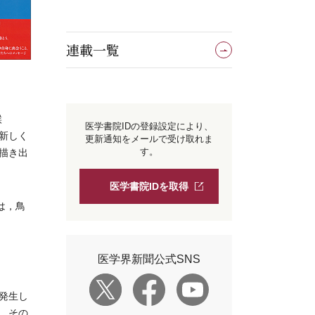
連載一覧
候
医学書院IDの登録設定により、
新しく
更新通知をメールで受け取れま
す。
描き出
医学書院IDを取得
は，鳥
医学界新聞公式SNS
発生し
。その