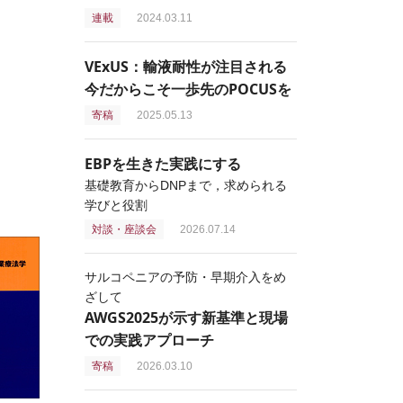
連載
2024.03.11
VExUS：輸液耐性が注目される
今だからこそ一歩先のPOCUSを
寄稿
2025.05.13
EBPを生きた実践にする
基礎教育からDNPまで，求められる
学びと役割
対談・座談会
2026.07.14
サルコペニアの予防・早期介入をめ
ざして
AWGS2025が示す新基準と現場
での実践アプローチ
寄稿
2026.03.10