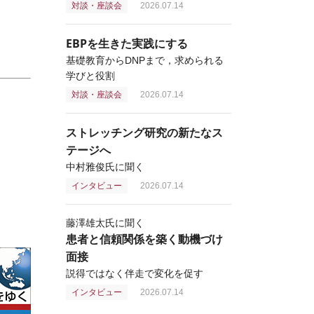
対談・座談会
2026.07.14
EBPを生きた実践にする
基礎教育からDNPまで，求められる
学びと役割
対談・座談会
2026.07.14
ストレッチング研究の新たなス
テージへ
中村雅俊氏に聞く
インタビュー
2026.07.14
藤澤雄太氏に聞く
患者と信頼関係を築く動機づけ
面接
説得ではなく伴走で変化を促す
インタビュー
2026.07.14