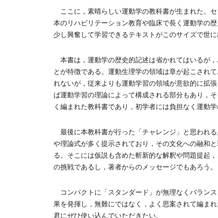
ここに，素晴らしい運動学の教科書が生まれた。セ
本のリハビリテーション教育や臨床で長く運動学の歴
少し興奮して学習できるテキストがこのサイズで世に
本書は，運動学の歴史的記述は省かれてはいるが，
とが特徴である。運動生理学の領域は章が起こされて
れないが，従来よりも運動学習の領域が意欲的に拡張
ば運動学習の理論によって構成される部分もあり，そ
く編まれた教科書であり，初学者には負担なく運動学
最後に本教科書が行った「チャレンジ」と思われる
や理論式が多く提示されており，その文化への融和と理解を
る。そこには仮説も含めた斬新的な解釈や問題提起，
の挑戦であるし，著者からのメッセージでもあろう。
コンパクトに「スタンダード」が無理なくバランス
果を発揮し，無難にではなく，よく思案されて編まれ
君にぜひ使い込んでいただきたい。