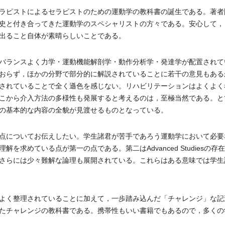
ラピストによるセラピストのための運動学の教科書の誕生である。著者
史と付き合ってきた運動学のスペシャリストの方々である。安心して，
出ること自体が素晴らしいことである。
バランスよく力学・運動機能解剖学・動作分析学・発達学が配置されて
おらず，ほかの分野で部分的に解説されていることに若干の意見もある
されていることで全く遜色を感じない。リハビリテーションはよくよく
こから介入方法の多様性も発展すると考えるのは，至極当然である。と
の基本的な内容の全貌が見渡せるものとなっている。
点についてお伝えしたい。学生諸君が苦手であろう運動学において必要
求めている点が第一の点である。第二はAdvanced Studiesの存
さらには少々難解な論理も展開されている。これらはある意味では学生
よく整理されていることに加えて，一歩踏み込んだ「チャレンジ」な記
たチャレンジの教科書である。携帯性もいい書籍でもあるので，多くの