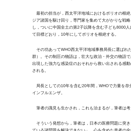
最初の担当が，西太平洋地域におけるポリオの根絶
ジア諸国を駆け回り，専門家を集めて大がかりな戦略
し，ついに中国全土の第2子以降を含む子ども8000
て目標どおり，10年にしてポリオを根絶する。
その功あってWHO西太平洋地域事務局長に選ばれた筆
群）。その制圧の物語は，壮大な政治・外交の物語で
出現した強力な感染症のおそれから救い出される感動
される。
局長としての10年を含む20年間，WHOで力量を
インフルエンザ。
筆者の識見も生かされ，これも治まるが，筆者は考
そういう発想から，筆者は，日本の医療問題に突き
ている諸問題を解決できない」。心を含めた患者の全