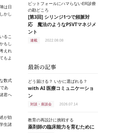
ピットフォールにハマらないER診療
陣は日
の勘どころ
しかし
[第3回] シリンジ1つで頻脈対
応 魔法のようなPSVTマネジメ
ント
いるこ
連載
2022.08.08
かもし
考えれ
てもよ
最新の記事
な数式
どう届ける？ いかに選ばれる？
with AI 医療コミュニケーショ
在であ
諸君へ
ン
対談・座談会
2026.07.14
述が効
教育の再設計に挑戦する
学生諸
薬剤師の臨床能力を育むために