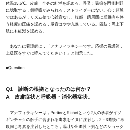
体温35.5℃。皮膚：全身の紅潮を認める。呼吸：喘鳴を両側肺野
に聴取する，頻呼吸がみられる，ストライダーはない。心：頻脈
ではあるが，リズム整で心雑音なし。腹部：臍周囲に反跳痛を伴
う軽度の圧痛を認める，腸音はやや亢進している。四肢：両上下
肢にも紅潮を認める。
あなたは看護師に，「アナフィラキシーです。応援の看護師，
上級医をすぐに呼んでください！」と指示した。
■Question
Q1 診断の根拠となったのは何か？
A 皮膚症状と呼吸器・消化器症状。
アナフィラキシーは，PortierとRichetという2人の学者がイソ
ギンチャクの触手に含まれる毒素をイヌに注射し，2－3週後に再
度同じ毒素を注射したところ，嘔吐や出血性下痢などのショック