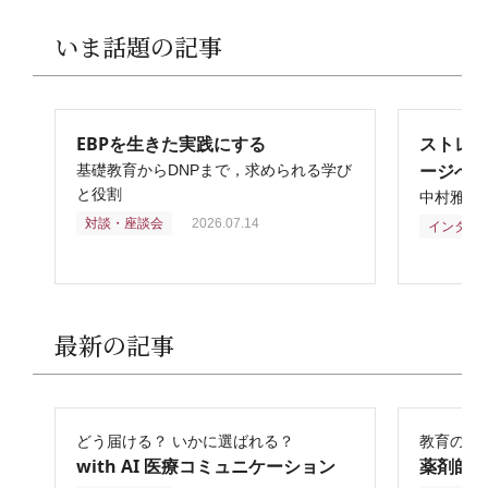
いま話題の記事
EBPを生きた実践にする
ストレ
ージへ
基礎教育からDNPまで，求められる学び
と役割
中村雅俊
対談・座談会
2026.07.14
インタビ
最新の記事
どう届ける？ いかに選ばれる？
教育の再
with AI 医療コミュニケーション
薬剤師