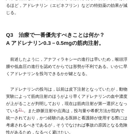
るほど，アドレナリン（エピネフリン）などの特効薬の効果が減
じる。
Q3 治療で一番優先すべきことは何か？
A アドレナリン0.3－0.5mgの筋肉注射。
前述したように，アナフィラキシーの進行は早いため，喉頭浮
腫や低血圧の進行を認めてからでは形勢が不利である。いかに早
くアドレナリンを投与できるかが鍵となる。
アドレナリンの投与は，以前は皮下注射となっていたが，動物
実験によって筋肉注射のほうがより早くアドレナリンの血中濃度
が上がることが判明しており，現在は筋肉注射が第一選択となっ
2）
ている
。また静脈注射や点滴は，投与量や希釈方法が院内で
統一されており，かつ経験のある医師と看護師が使用する際には
考慮されるべきであるが，そうでなければ事故の原因となる危険
性があるため，なるべく避けたい。