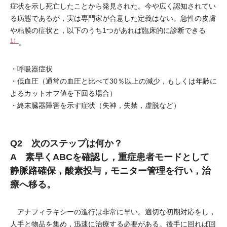
症状を示し死亡したことから発見された。今や広く認知されてい
る病態であるが，実は専門家が合意した定義はない。急性の皮膚
や粘膜の症状と，以下のうち1つがあれば臨床的に診断できる
1）
。
・呼吸器症状
・低血圧（通常の血圧と比べて30％以上の減少，もしくは年齢に
よるカットオフ値を下回る場合）
・終末臓器障害を示す症状（失神，失禁，虚脱など）
Q2 次のステップは何か？
A 素早くABCを確認し，重症患者モードとして
静脈路確保，酸素投与，モニター管理を行い，治
療へ移る。
アナフィラキシーの進行は非常に早い。適切な初期対応をし，
人手と物品を集め，迅速に治療する必要がある。後手に回れば回