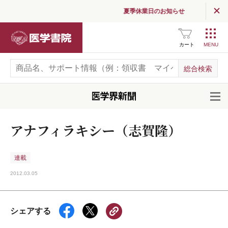
夏季休業日のお知らせ
医学書院
カート
開
アナフィラキシー（志賀隆）
連載
2012.03.05
シェアする