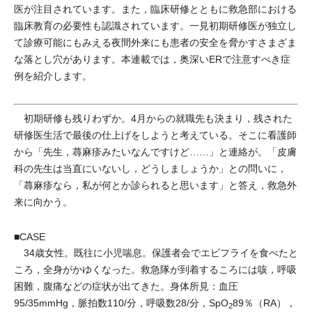
医が注目されています。また，臨床研修とともに救急部における
臨床教育の必要性も認識されています。一見初期研修医が独立し
て診療可能にもみえる夜間外来にも患者の安全を脅かすさまざま
な落とし穴があります。本連載では，奥深いERで注意すべき症
例を紹介します。
初期研修も残りわずか。4月からの就職先も決まり，残された
研修医生活で最後の仕上げをしようと考えている。そこに看護師
から「先生，蕁麻疹みたいなんですけど……」と連絡が。「皮膚
科の先生は当直にいないし，どうしましょうか」との問いに，
「蕁麻疹なら，私が何とか診られると思います」と答え，救急外
来に向かう。
■CASE
34歳女性。既往に小児喘息。保護者会でエビフライを食べたと
ころ，全身がかゆくなった。救急隊が到着するころには咳，呼吸
困難，腹痛などの症状が出てきた。身体所見：血圧
95/35mmHg，脈拍数110/分，呼吸数28/分，SpO
89％（RA），
2