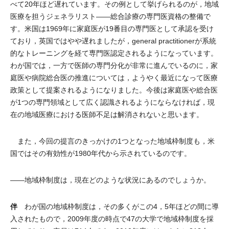
べて20年ほど遅れています。その例として挙げられるのが，地域
医療を担うジェネラリスト――総合診療の専門医資格の整備で
す。米国は1969年に家庭医が19番目の専門医として承認を受け
ており，英国ではやや遅れましたが，general practitionerが系統
的なトレーニングを経て専門医認定されるようになっています。
わが国では，一方で医師の専門分化が非常に進んでいるのに，家
庭医や病院総合医の推進については，ようやく最近になって医療
政策として提案されるようになりました。今後は家庭医や総合医
が1つの専門領域として広く認識されるようにならなければ，現
在の地域医療における医師不足は解消されないと思います。
また，今回の提言のきっかけの1つとなった地域枠制度も，米
国ではその有効性が1980年代から示されているのです。
――地域枠制度は，現在どのような状況にあるのでしょうか。
伴
わが国の地域枠制度は，その多くがこの4，5年ほどの間に導
入されたもので，2009年度の時点で47の大学で地域枠制度を採