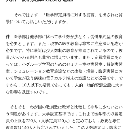
――それではまず，「医学部定員増に対する提言」を出された背
景についてお話しいただけますか。
伴
医学部は他学部に比べて学生数が少なく，労働集約型の教育
を必要とします。また，現在の医学教育は非常に注意深い配慮が
必要です。特に最近は少人数制の教育が推進されているので，教
員がかかわる割合も非常に増えています。また，定員増員にあた
っては，小グループ学習のためのセミナー室や実習室，解剖実習
室，シミュレーション教育施設などの改修・増築，臨床実習にお
いて学生が扱う病棟の電子カルテ端末の造設などが必要です。で
すから，10人以下の増員であっても，人的・物的資源全般に大き
な影響を及ぼすのです。
そもそも，わが国の教員数は欧米と比較して非常に少ないとい
う問題があります。大学設置基準では，これまで医学部の収容定
員の上限を720人（入学定員120人）と定めており，必要な専任
教員数は140人と設定されていました。この人数設定は，臨床に