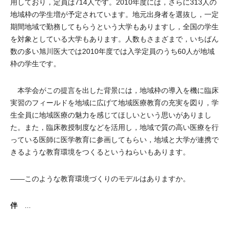
用しており，定員は714人です。2010年度には，さらに313人の
地域枠の学生増が予定されています。地元出身者を選抜し，一定
期間地域で勤務してもらうという大学もありますし，全国の学生
を対象としている大学もあります。人数もさまざまで，いちばん
数の多い旭川医大では2010年度では入学定員のうち60人が地域
枠の学生です。
本学会がこの提言を出した背景には，地域枠の導入を機に臨床
実習のフィールドを地域に広げて地域医療教育の充実を図り，学
生全員に地域医療の魅力を感じてほしいという思いがありまし
た。また，臨床教授制度などを活用し，地域で質の高い医療を行
っている医師に医学教育に参画してもらい，地域と大学が連携で
きるような教育環境をつくるというねらいもあります。
――このような教育環境づくりのモデルはありますか。
伴
...