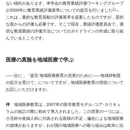
ない傾向があります。本学会の教育業績評価ワーキンググループ
2）
が2000年に教育業績評価基準についての提言を行いました
。
これは，量的な教育貢献の評価基準を提案したものですが，質的
な面からの評価も必要です。そこで現在，業績評価委員会で，適
切な教員業績の評価方法についてのガイドラインの作成に取り組
んでいるところです。
医療の真髄を地域医療で学ぶ
――次に，「提言 地域医療教育の充実のために――地域枠制度
の拡大を受けて」についてですが，地域医療教育の現状について
お話しいただけますか。
伴
地域医療教育は，2007年の医学教育モデル･コア･カリキュ
ラムの改訂の際に初めて導入されました。この背景の一つには，
小児科や産婦人科に代表される医師の不足，偏在による地域医療
の崩壊がありますが，わが国の地域医療への取り組みは欧米に比