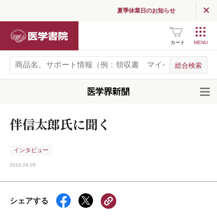
夏季休業日のお知らせ
医学書院
カート
開
伴信太郎氏に聞く
インタビュー
2010.04.05
シェアする