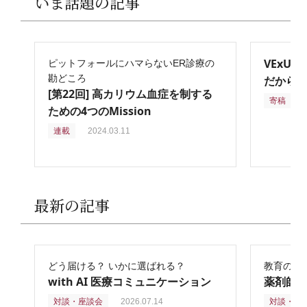
いま話題の記事
VExU
ピットフォールにハマらないER診療の
勘どころ
だからこ
[第22回] 高カリウム血症を制する
寄稿
2
ための4つのMission
連載
2024.03.11
最新の記事
どう届ける？ いかに選ばれる？
教育の再
with AI 医療コミュニケーション
薬剤師
対談・座談会
2026.07.14
対談・座