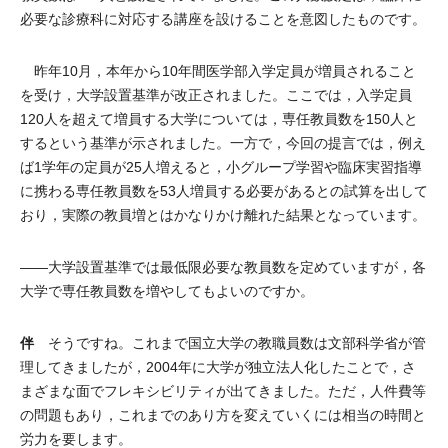
必要な診療科に対応する講座を設けることを意図したものです。
昨年10月，本年から10年間医学部入学定員が増員されること
を受け，大学設置基準が改正されました。ここでは，入学定員
120人を超えて増員する大学については，専任教員数を150人と
するという基準が示されました。一方で，今回の提言では，例え
ば1学年の定員が25人増えると，小グループ学習や臨床実習指導
に携わる専任教員数を53人増員する必要があるとの試算を出して
おり，実際の教員増とはかなりかけ離れた結果となっています。
――大学設置基準では最低限必要な教員数を定めていますが，各
大学で専任教員数を増やしてもよいのですか。
伴
そうですね。これまで国立大学の教職員数は文部科学省が管
理してきましたが，2004年に大学が独立法人化したことで，さ
まざまな面でフレキシビリティが出てきました。ただ，人件費等
の問題もあり，これまでのあり方を変えていくには相当の時間と
労力を要します。