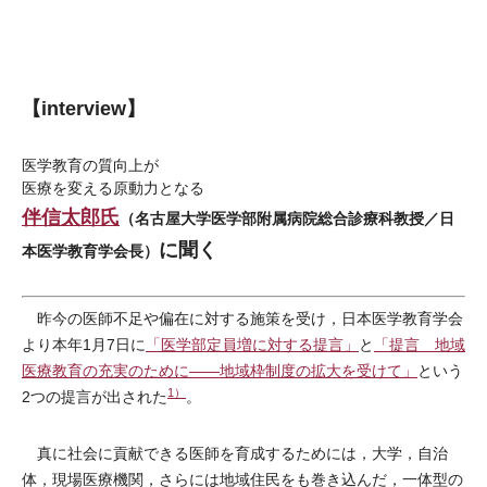
【interview】
医学教育の質向上が
医療を変える原動力となる
伴信太郎氏
（名古屋大学医学部附属病院総合診療科教授／日
に聞く
本医学教育学会長）
昨今の医師不足や偏在に対する施策を受け，日本医学教育学会
より本年1月7日に
「医学部定員増に対する提言」
と
「提言 地域
医療教育の充実のために――地域枠制度の拡大を受けて」
という
1）
2つの提言が出された
。
真に社会に貢献できる医師を育成するためには，大学，自治
体，現場医療機関，さらには地域住民をも巻き込んだ，一体型の