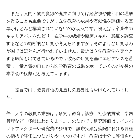
また，人的・物的資源の充実に向けては経営側や他部門の理解
を得ることも重要ですが，医学教育の成果や有効性を評価する基
準がほとんど構築されていないのが現状です。例えば，卒業生の
キャリアパスをたどり，在学中の成績や臨床スキル，態度を調査
するなどの縦断的な研究が考えられますが，そのような研究はわ
が国ではほとんど行われていません。最近は医学教育学を専門と
する医師も出てきているので，彼らの研究を基にエビデンスを蓄
積し，量と質の両面から医学教育の成果を示していくのが今後の
本学会の役割だと考えています。
――提言では，教員評価の見直しの必要性も挙げられていまし
た。
伴
大学の教員の業務は，研究，教育，診療，社会的貢献，学内
管理など，多岐にわたります。このなかで，研究評価は，インパ
クトファクターや研究費の獲得で，診療実績は病院における各種
の指標で評価につながりやすいのですが，教育は十分に評価され