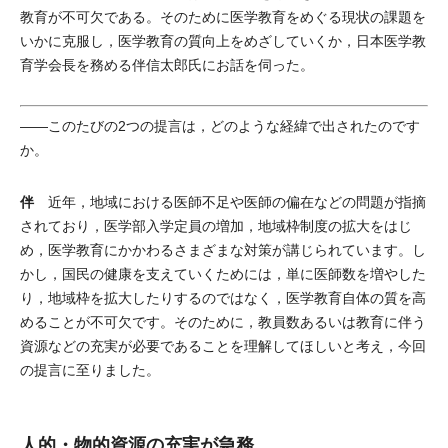
教育が不可欠である。そのために医学教育をめぐる現状の課題を
いかに克服し，医学教育の質向上をめざしていくか，日本医学教
育学会長を務める伴信太郎氏にお話を伺った。
――このたびの2つの提言は，どのような経緯で出されたのです
か。
伴
近年，地域における医師不足や医師の偏在などの問題が指摘
されており，医学部入学定員の増加，地域枠制度の拡大をはじ
め，医学教育にかかわるさまざまな対策が講じられています。し
かし，国民の健康を支えていくためには，単に医師数を増やした
り，地域枠を拡大したりするのではなく，医学教育自体の質を高
めることが不可欠です。そのために，教員数あるいは教育に伴う
資源などの充実が必要であることを理解してほしいと考え，今回
の提言に至りました。
人的・物的資源の充実が急務