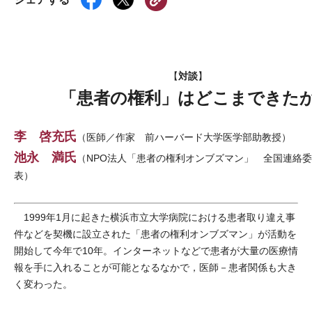
対談
【
】
「患者の権利」はどこまできた
李 啓充氏
（医師／作家 前ハーバード大学医学部助教授）
池永 満氏
（NPO法人「患者の権利オンブズマン」 全国連絡
表）
1999年1月に起きた横浜市立大学病院における患者取り違え事
件などを契機に設立された「患者の権利オンブズマン」が活動を
開始して今年で10年。インターネットなどで患者が大量の医療情
報を手に入れることが可能となるなかで，医師－患者関係も大き
く変わった。