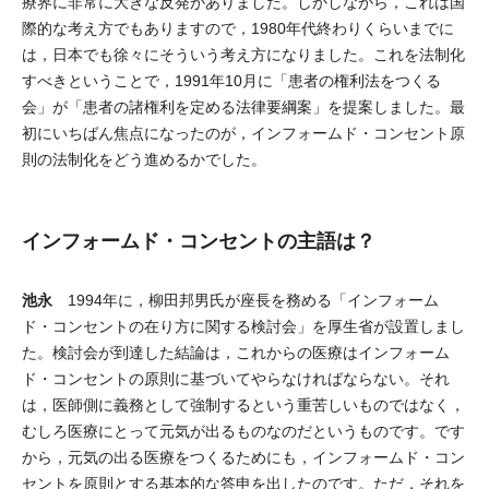
療界に非常に大きな反発がありました。しかしながら，これは国
際的な考え方でもありますので，1980年代終わりくらいまでに
は，日本でも徐々にそういう考え方になりました。これを法制化
すべきということで，1991年10月に「患者の権利法をつくる
会」が「患者の諸権利を定める法律要綱案」を提案しました。最
初にいちばん焦点になったのが，インフォームド・コンセント原
則の法制化をどう進めるかでした。
インフォームド・コンセントの主語は？
池永
1994年に，柳田邦男氏が座長を務める「インフォーム
ド・コンセントの在り方に関する検討会」を厚生省が設置しまし
た。検討会が到達した結論は，これからの医療はインフォーム
ド・コンセントの原則に基づいてやらなければならない。それ
は，医師側に義務として強制するという重苦しいものではなく，
むしろ医療にとって元気が出るものなのだというものです。です
から，元気の出る医療をつくるためにも，インフォームド・コン
セントを原則とする基本的な答申を出したのです。ただ，それを