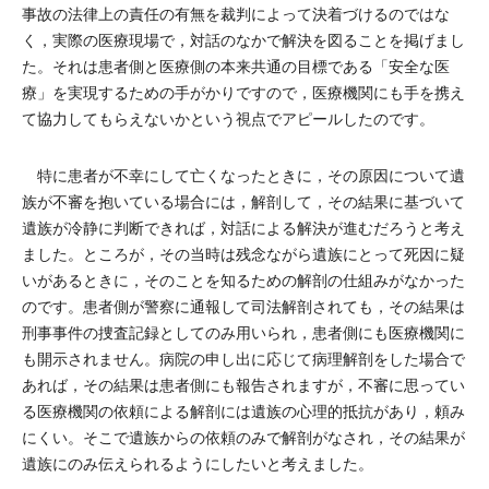
事故の法律上の責任の有無を裁判によって決着づけるのではな
く，実際の医療現場で，対話のなかで解決を図ることを掲げまし
た。それは患者側と医療側の本来共通の目標である「安全な医
療」を実現するための手がかりですので，医療機関にも手を携え
て協力してもらえないかという視点でアピールしたのです。
特に患者が不幸にして亡くなったときに，その原因について遺
族が不審を抱いている場合には，解剖して，その結果に基づいて
遺族が冷静に判断できれば，対話による解決が進むだろうと考え
ました。ところが，その当時は残念ながら遺族にとって死因に疑
いがあるときに，そのことを知るための解剖の仕組みがなかった
のです。患者側が警察に通報して司法解剖されても，その結果は
刑事事件の捜査記録としてのみ用いられ，患者側にも医療機関に
も開示されません。病院の申し出に応じて病理解剖をした場合で
あれば，その結果は患者側にも報告されますが，不審に思ってい
る医療機関の依頼による解剖には遺族の心理的抵抗があり，頼み
にくい。そこで遺族からの依頼のみで解剖がなされ，その結果が
遺族にのみ伝えられるようにしたいと考えました。