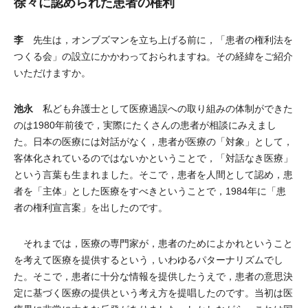
徐々に認められた患者の権利
李
先生は，オンブズマンを立ち上げる前に，「患者の権利法を
つくる会」の設立にかかわっておられますね。その経緯をご紹介
いただけますか。
池永
私ども弁護士として医療過誤への取り組みの体制ができた
のは1980年前後で，実際にたくさんの患者が相談にみえまし
た。日本の医療には対話がなく，患者が医療の「対象」として，
客体化されているのではないかということで，「対話なき医療」
という言葉も生まれました。そこで，患者を人間として認め，患
者を「主体」とした医療をすべきということで，1984年に「患
者の権利宣言案」を出したのです。
それまでは，医療の専門家が，患者のためによかれということ
を考えて医療を提供するという，いわゆるパターナリズムでし
た。そこで，患者に十分な情報を提供したうえで，患者の意思決
定に基づく医療の提供という考え方を提唱したのです。当初は医