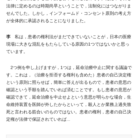
法律に定めるのは時期尚早ということで，法制化にはつながりま
せんでした。しかし，インフォームド・コンセント原則の考え方
が全体的に承認されることになりました。
李
私は，患者の権利法がまだできていないことが，日本の医療
現場に大きな混乱をもたらしている原因の1つではないかと思っ
ています。
2つ例を申し上げますが，1つは，延命治療中止に関する議論で
す。これは，（治療を拒否する権利も含めた）患者の自己決定権
という原則に照らせば，簡単に答えが出るもので，患者の意思の
確認という手順を踏んでいれば済むことです。もし患者の意思が
確認できて，延命治療を中止せよという意思が明らかな場合，生
命維持装置を医師が外したからといって，殺人とか業務上過失致
死と言われる筋合いのものではない。患者の権利，患者の自己決
定権が法律で保証されていれば...