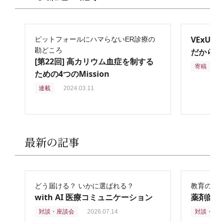
VExU
ピットフォールにハマらないER診療の
勘どころ
だからこ
[第22回] 高カリウム血症を制する
寄稿
2
ための4つのMission
連載
2024.03.11
最新の記事
どう届ける？ いかに選ばれる？
教育の再
with AI 医療コミュニケーション
薬剤師
対談・座談会
2026.07.14
対談・座