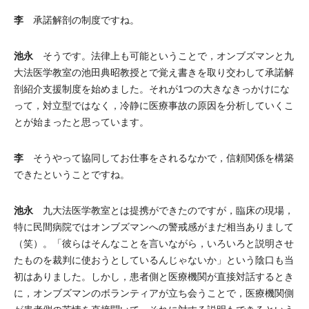
李
承諾解剖の制度ですね。
池永
そうです。法律上も可能ということで，オンブズマンと九
大法医学教室の池田典昭教授とで覚え書きを取り交わして承諾解
剖紹介支援制度を始めました。それが1つの大きなきっかけにな
って，対立型ではなく，冷静に医療事故の原因を分析していくこ
とが始まったと思っています。
李
そうやって協同してお仕事をされるなかで，信頼関係を構築
できたということですね。
池永
九大法医学教室とは提携ができたのですが，臨床の現場，
特に民間病院ではオンブズマンへの警戒感がまだ相当ありまして
（笑）。「彼らはそんなことを言いながら，いろいろと説明させ
たものを裁判に使おうとしているんじゃないか」という陰口も当
初はありました。しかし，患者側と医療機関が直接対話するとき
に，オンブズマンのボランティアが立ち会うことで，医療機関側