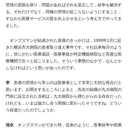
苦情の原因を探り，問題があればそれを是正して，紛争を解決す
る。それだけでなく，同種の苦情が起こらないようにすること，
すなわち医療サービスの質を向上させるという考え方でやってき
ました。
オンブズマンが結成された直接のきっかけは，1999年1月に起
きた横浜市大病院の患者取り違え事件です。それ以来毎月のよう
に，信じがたい医療過誤・医療事故が特定機能病院など高度な医
療機関で次々と起こりました。そういう事態のなかで，なんとか
しなければという思いがあったのです。
李
患者の苦情から学ぶのは医療者として非常に大切な視点だと
思います。お聞きするところによると，先生の組織が九大病院の
門前に設立された当初は，九大病院から煙たがられる存在だった
けれども，いまは協力し合う関係に変わったそうですね。どうい
う経過だったのでしょうか。
池永
オンブズマンができた時，従来のように，医事紛争や医療