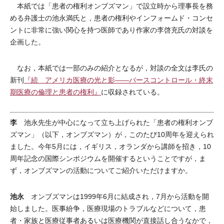
本紙では「患者の権利オンブズマン」で設立時から理事長を務
める弁護士の池永満氏と，患者の権利やインフォームド・コンセ
ントに非常に強い関心を持つ医師であり作家の李啓充氏の対談を
企画した。
なお，本紙では一部のみの紹介となるが，対談の全文は李氏の
新刊
『続 アメリカ医療の光と影――バースコントロール・終末
期医療の倫理と患者の権利』
に収録されている。
李
池永先生が中心になって立ち上げられた「患者の権利オンブ
ズマン」（以下，オンブズマン）が，このたび10周年を迎えられ
ました。今年5月には，イギリス，オランダから講師を招き，10
周年記念の国際シンポジウムを開催するということですが，ま
ず，オンブズマンの活動についてご紹介いただけますか。
池永
オンブズマンは1999年6月に結成され，7月から活動を開
始しました。医事紛争，医療現場のトラブルなどについて，患
者・家族と医療従事者あるいは医療機関が直接話し合うなかで，