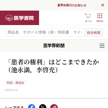
夏季休業日のお知らせ
医学書院
カート
開
「患者の権利」はどこまできたか
（池永満，李啓充）
対談・座談会
2009.03.16
シェアする