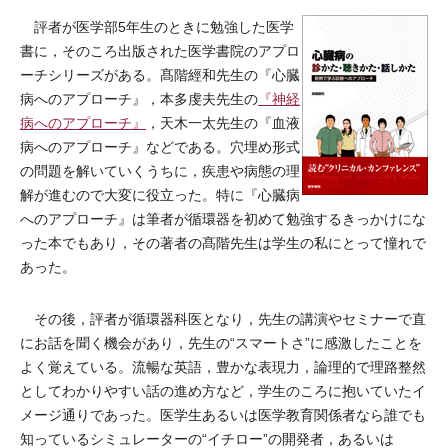
評者が医学部5年生のときに勉強した医学
書に，そのころ出版された医学書院のアプロ
ーチシリーズがある。髙階經和先生の『心臓
病へのアプローチ』，本多虔夫先生の
『神経
病へのアプローチ』
，天木一太先生の『血液
病へのアプローチ』などである。穴埋め形式
の問題を解いていくうちに，疾患や病態の理
解が進むので大変に役立った。特に『心臓病
へのアプローチ』は筆者が循環器を初めて勉強するきっかけにな
った本でもあり，その著者の髙階先生は学生の私にとって憧れで
あった。
その後，評者が循環器科医となり，先生の講演やセミナーで直
にお話を聞く機会があり，先生の“スマートさ”に感激したことを
よく覚えている。流暢な英語，豊かな表現力，論理的で理路整然
としてわかりやすい話の進め方など，学生のころに抱いていたイ
メージ通りであった。医学生あるいは医学教育関係者なら誰でも
知っているシミュレーターの“イチロー”の開発者，あるいは