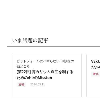
いま話題の記事
VExU
ピットフォールにハマらないER診療の
勘どころ
だからこ
[第22回] 高カリウム血症を制する
寄稿
2
ための4つのMission
連載
2024.03.11