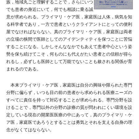
族，地域丸ごと理解することで，さらにいつ
でも患者の身近にいて，何でも相談に乗る誠
意が求められる。プライマリ・ケア医，家庭医は人体，病気を知
る科学者であり，一方で患者というクライアントにとっての便利
屋でなければならない。真のプライマリ・ケア医，家庭医は両者
の立場の狭間で医師としてのアイデンティティを保つことに苦悩
することになる。しかしそんななかでもあえて患者中心という姿
勢を保ち続けてこそ，何ものにも代えがたい患者との信頼が得ら
れるし，必ずしも医師として万能でないことも赦される関係が育
まれるのである。
本来プライマリ・ケア医，家庭医は自分の興味や限られた専門
分野に偏らず，いつも目の前の患者から求められる医療ニーズの
すべてに責任を持って対応することが求められる。専門分野を設
けることで，専門以外の分野の診療の質が問われにくい環境を設
定している現在の開業医医療の中にあって，真のプライマリ・ケ
ア医，家庭医であろうとすることは勇気とそれを支える自身の理
念がなくてはならない。