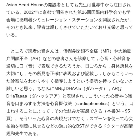
Asian Heart Houseの開設者としても先生は世界中から注目され
ている。2002年に京都で開催された第26回国際内科学会でも学
会場に循環器シミュレーション・ステーションを開設されたが，
そのとき以来，評者は親しくさせていただいており光栄と思って
いる。
ところで読者の皆さんは，僧帽弁閉鎖不全症（MR）や大動脈
弁閉鎖不全（AR）などの患者さんを診察して，心音・心雑音を
適切に口（音）で表現できるだろうか。日ごろから，身体所見を
大切にし，その所見を正確に表現および記載し，しかもこういっ
た診察法をわかりやすく指導しようという姿勢を持っていないと
難しいと思う。ちなみにMRはDHAAta（ダハータ），ARは
DHaTaaaa（ダハッタアア）と表現され，こういった心音や心雑
音を口まねする方法を心音擬似法（cardiophonetics）という。口
まねすることによって，その仕組みが実感できる（本書94－95
頁）。そういった心音の表現だけでなく，スプーンを使って心尖
拍動を明瞭に見せるなどの魅力的なBSTができるドクターが髙階
經和先生である。