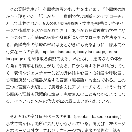
その髙階先生が，心臓病診療のあり方をまとめ，『心臓病の診
かた・聴きかた・話しかた――症例で学ぶ診断へのアプローチ』
として上梓された。5人の仮想の研修医・学生を相手に，症例ベ
ースで指導する形で書かれており，あたかも髙階教室の学生にな
った気分で，心臓病の病態や身体所見やアプローチの方法を学べ
る。髙階先生の診療の根幹はあとがきにもあるように，臨床で不
可欠な三つの言葉（spoken language, body language, organ
language）を聞き取る姿勢である。私たちは，患者さんの体か
ら発する言葉を軽視しがちである。口から発する日常語だけでな
く，表情やジェスチャーなどの身体語や心音・心雑音や呼吸音，
心電図所見など臓器が発する言葉（臓器語）も重要である。この
三つの言葉を大切にして患者さんにアプローチする。そうすれば
心臓病の理解も飛躍的に進み，患者さんのこともわかるようにな
る。そういった先生の信念が12の章にまとめられている。
それぞれの章は症例ベースのPBL（problem based learning）
形式で書かれ，随所に気配りがなされている。例えば，左ページ
と右ページは独立しており，左ページでは患者の問題点，診か