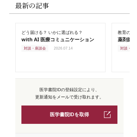
最新の記事
どう届ける？ いかに選ばれる？
教育の再
with AI 医療コミュニケーション
薬剤師
対談・座談会
2026.07.14
対談・座
医学書院IDの登録設定により、
更新通知をメールで受け取れます。
医学書院IDを取得