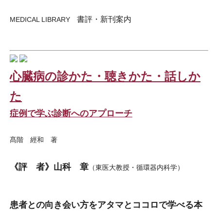
書評・新刊案内
MEDICAL LIBRARY
心臓病の診かた・聴きかた・話しか
た
症例で学ぶ診断へのアプローチ
髙階 經和 著
《評 者》山科 章
（東医大教授・循環器内科学）
患者との向き会い方をアタマとココロで学べる本