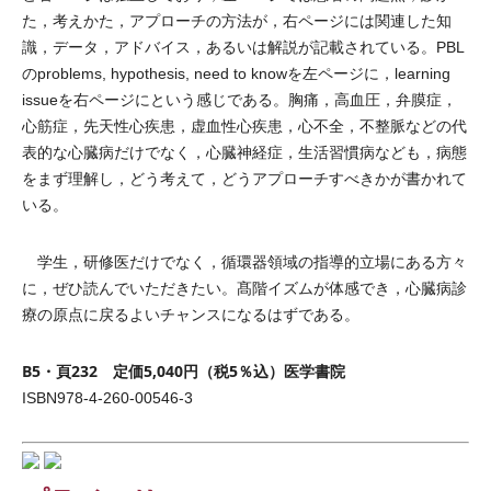
た，考えかた，アプローチの方法が，右ページには関連した知
識，データ，アドバイス，あるいは解説が記載されている。PBL
のproblems, hypothesis, need to knowを左ページに，learning
issueを右ページにという感じである。胸痛，高血圧，弁膜症，
心筋症，先天性心疾患，虚血性心疾患，心不全，不整脈などの代
表的な心臓病だけでなく，心臓神経症，生活習慣病なども，病態
をまず理解し，どう考えて，どうアプローチすべきかが書かれて
いる。
学生，研修医だけでなく，循環器領域の指導的立場にある方々
に，ぜひ読んでいただきたい。髙階イズムが体感でき，心臓病診
療の原点に戻るよいチャンスになるはずである。
B5・頁232 定価5,040円（税5％込）医学書院
ISBN978-4-260-00546-3