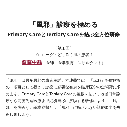
「風邪」診療を極める
Primary CareとTertiary Careを結ぶ全方位研修
〔第１回〕
プロローグ：どこ吹く風の患者？
齋藤中哉
（医師・医学教育コンサルタント）
「風邪」は最多最頻の患者主訴。本連載では，「風邪」を症候論
の一項目として捉え，診療に必要な智恵を臨床医学の全領野に求
めます。Primary CareとTertiary Careの垣根を払い，地域日常診
療から高度先進医療まで縦横無尽に疾駆する研修により，「風
邪」を侮らない基本姿勢と，「風邪」に騙されない診療能力を獲
得しましょう。