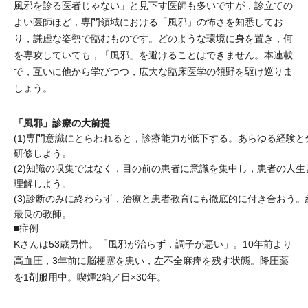
風邪を診る医者じゃない」と見下す医師も多いですが，診立ての
よい医師ほど，専門領域における「風邪」の怖さを知悉してお
り，謙虚な姿勢で臨むものです。どのような環境に身を置き，何
を専攻していても，「風邪」を避けることはできません。本連載
で，互いに他から学びつつ，広大な臨床医学の領野を駆け巡りま
しょう。
「風邪」診療の大前提
(1)専門意識にとらわれると，診療能力が低下する。あらゆる経験と
研修しよう。
(2)知識の収集ではなく，目の前の患者に意識を集中し，患者の人生
理解しよう。
(3)診断のみに終わらず，治療と患者教育にも徹底的に付き合おう。
最良の教師。
■症例
Kさんは53歳男性。「風邪が治らず，調子が悪い」。10年前より
高血圧，3年前に脳梗塞を患い，左不全麻痺を残す状態。降圧薬
を1剤服用中。喫煙2箱／日×30年。