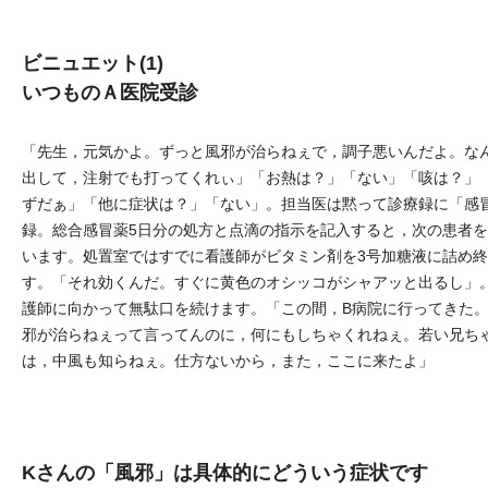
ビニュエット(1)
いつものＡ医院受診
「先生，元気かよ。ずっと風邪が治らねぇで，調子悪いんだよ。な
出して，注射でも打ってくれぃ」「お熱は？」「ない」「咳は？」
ずだぁ」「他に症状は？」「ない」。担当医は黙って診療録に「感
録。総合感冒薬5日分の処方と点滴の指示を記入すると，次の患者
います。処置室ではすでに看護師がビタミン剤を3号加糖液に詰め
す。「それ効くんだ。すぐに黄色のオシッコがシャアッと出るし」
護師に向かって無駄口を続けます。「この間，B病院に行ってきた
邪が治らねぇって言ってんのに，何にもしちゃくれねぇ。若い兄ち
は，中風も知らねぇ。仕方ないから，また，ここに来たよ」
Kさんの「風邪」は具体的にどういう症状です