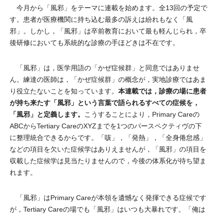
今月から「風邪」をテーマに連載を始めます。全13回の予定で
す。患者が医療機関に持ち込む最多の訴えは紛れもなく「風
邪」。しかし，「風邪」は卒前教育において最も軽んじられ，卒
後研修においても系統的な診療の手ほどきは不在です。
「風邪」は，医学用語の「かぜ症候群」と同意ではありませ
ん。練達の医師は，「かぜ症候群」の概念が，実地診療ではあま
本連載では，診療の場に患者
り役立たないことを知っています。
が持ち来たす「風邪」という言葉で語られるすべての症候を，
「風邪」と定義します。
こうすることにより，Primary Careの
ABCからTertiary CareのXYZまでを1つのパースペクティヴの下
に整理統合できるからです。「咳」，「発熱」，「全身倦怠感」
などの項目を欠いた症候学はありえませんが，「風邪」の項目を
収載した症候学は見当たりませんので，今後の体系化が待ち望ま
れます。
「風邪」はPrimary Careが本領を遺憾なく発揮できる症候です
が，Tertiary Careの場でも「風邪」はいつも大暴れです。「俺は