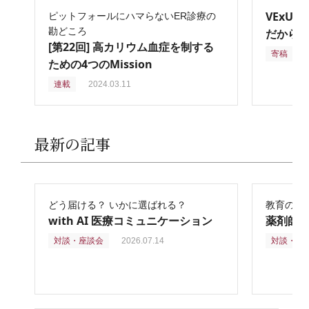
VExU
ピットフォールにハマらないER診療の
勘どころ
だからこ
[第22回] 高カリウム血症を制する
寄稿
2
ための4つのMission
連載
2024.03.11
最新の記事
どう届ける？ いかに選ばれる？
教育の再
with AI 医療コミュニケーション
薬剤師
対談・座談会
2026.07.14
対談・座