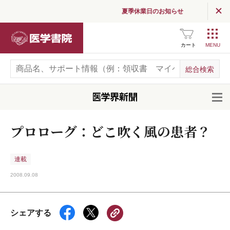
夏季休業日のお知らせ
医学書院
カート
開
プロローグ：どこ吹く風の患者？
連載
2008.09.08
シェアする