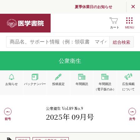
夏季休業日のお知らせ
医学書院
カート
公衆衛生
お知らせ
バックナンバー
投稿規定
年間購読
年間購読
広告掲載
（電子版のみ）
について
公衆衛生 Vol.89 No.9
2025年 09月号
前号
次号