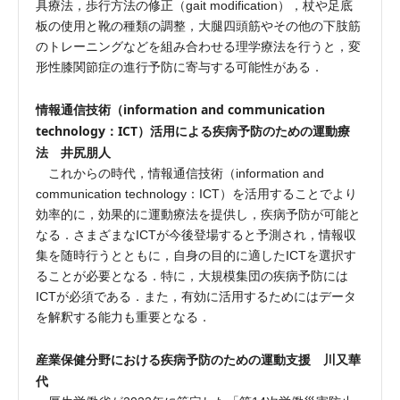
具療法，歩行方法の修正（gait modification），杖や足底
板の使用と靴の種類の調整，大腿四頭筋やその他の下肢筋
のトレーニングなどを組み合わせる理学療法を行うと，変
形性膝関節症の進行予防に寄与する可能性がある．
情報通信技術（information and communication
technology：ICT）活用による疾病予防のための運動療
法 井尻朋人
これからの時代，情報通信技術（information and
communication technology：ICT）を活用することでより
効率的に，効果的に運動療法を提供し，疾病予防が可能と
なる．さまざまなICTが今後登場すると予測され，情報収
集を随時行うとともに，自身の目的に適したICTを選択す
ることが必要となる．特に，大規模集団の疾病予防には
ICTが必須である．また，有効に活用するためにはデータ
を解釈する能力も重要となる．
産業保健分野における疾病予防のための運動支援 川又華
代