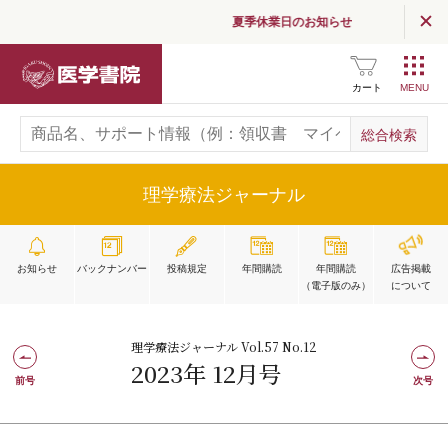
夏季休業日のお知らせ
医学書院
カート
理学療法ジャーナル
お知らせ
バックナンバー
投稿規定
年間購読
年間購読
広告掲載
（電子版のみ）
について
理学療法ジャーナル Vol.57 No.12
2023年 12月号
前号
次号