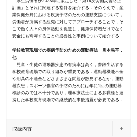
厚生労働省が2023年に策定した「第14次労働災害防止
計画」とそれに関連する指針を紹介する．そのうえで，産
業保健分野における疾病予防のための運動支援について，
労働者が所属する組織に対してアプローチすることで，そ
こで働く人々の身体活動を促進し，健康保持増だけでなく
安全にも寄与することの必要性と事例について紹介する．
学校教育現場での疾病予防のための運動療法 川本晃平，
他
児童・生徒の運動器疾患の有病率は高く，普段生活する
学校教育現場での取り組みが重要である．運動器機能不全
や用具の不適合などさまざまな問題が散見するなか，運動
器疾患，スポーツ傷害の予防のためには年に1回の運動器
検診のみでは不十分であり，理学療法士による多職種と連
携した学校教育現場での継続的な事後措置が必要である．
開
収録内容