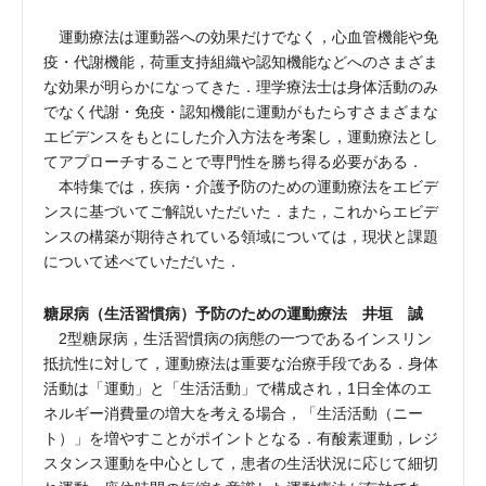
運動療法は運動器への効果だけでなく，心血管機能や免
疫・代謝機能，荷重支持組織や認知機能などへのさまざま
な効果が明らかになってきた．理学療法士は身体活動のみ
でなく代謝・免疫・認知機能に運動がもたらすさまざまな
エビデンスをもとにした介入方法を考案し，運動療法とし
てアプローチすることで専門性を勝ち得る必要がある．
本特集では，疾病・介護予防のための運動療法をエビデ
ンスに基づいてご解説いただいた．また，これからエビデ
ンスの構築が期待されている領域については，現状と課題
について述べていただいた．
糖尿病（生活習慣病）予防のための運動療法 井垣 誠
2型糖尿病，生活習慣病の病態の一つであるインスリン
抵抗性に対して，運動療法は重要な治療手段である．身体
活動は「運動」と「生活活動」で構成され，1日全体のエ
ネルギー消費量の増大を考える場合，「生活活動（ニー
ト）」を増やすことがポイントとなる．有酸素運動，レジ
スタンス運動を中心として，患者の生活状況に応じて細切