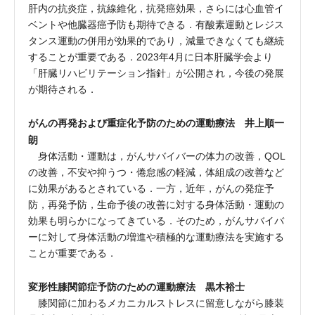
肝内の抗炎症，抗線維化，抗発癌効果，さらには心血管イ
ベントや他臓器癌予防も期待できる．有酸素運動とレジス
タンス運動の併用が効果的であり，減量できなくても継続
することが重要である．2023年4月に日本肝臓学会より
「肝臓リハビリテーション指針」が公開され，今後の発展
が期待される．
がんの再発および重症化予防のための運動療法 井上順一
朗
身体活動・運動は，がんサバイバーの体力の改善，QOL
の改善，不安や抑うつ・倦怠感の軽減，体組成の改善など
に効果があるとされている．一方，近年，がんの発症予
防，再発予防，生命予後の改善に対する身体活動・運動の
効果も明らかになってきている．そのため，がんサバイバ
ーに対して身体活動の増進や積極的な運動療法を実施する
ことが重要である．
変形性膝関節症予防のための運動療法 黒木裕士
膝関節に加わるメカニカルストレスに留意しながら膝装