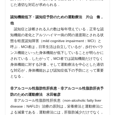
じた適切な対応が求められる．
認知機能低下・認知症予防のための運動療法 片山 脩，
他
認知症と診断される人の数は毎年増えている．正常な認
知機能の老化とアルツハイマー病の間の過渡期とされる状
態を軽度認知障害（mild cognitive impairment：MCI）と
呼ぶ．MCI者は，日常生活は自立しているが，歩行やバラ
ンス機能といった身体機能が低下していることが明らかに
されている．したがって，MCI者では認知機能だけでなく
身体機能に対する評価，そして運動療法を中心とした適切
な対応が，身体機能および認知症低下の予防にとって重要
となる．
非アルコール性脂肪性肝疾患・非アルコール性脂肪肝炎予
防のための運動療法 水田敏彦
非アルコール性脂肪性肝疾患（non-alcoholic fatty liver
disease：NAFLD）治療の原則は，栄養療法と運動療法に
よる減量である．運動療法には，肝脂肪減少だけでなく，