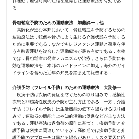
れ運動，座位時間の短縮を意識した運動療法が有効であ
る．
骨粗鬆症予防のための運動療法 加藤諄一，他
高齢化が進む本邦において，骨粗鬆症を予防するための
運動療法は，転倒や骨折により生じる介護状態を予防する
ために重要である．なかでもレジスタンス運動と荷重を伴
う有酸素運動を複合した運動療法が最も有効である．本稿
では，骨粗鬆症の発症メカニズムや治療，さらに予防に有
効な運動療法を，本邦のガイドラインに加え，海外のガイ
ドラインを含めた近年の知見を踏まえて報告する．
介護予防（フレイル予防）のための運動療法 大渕修一
疾病予防は疾病の発症を防ぐための取り組みで，感染性
疾患と非感染性疾患の予防が主な方法である．一方，介護
予防（フレイル予防）は生活機能の低下を遅らせる取り組
みで，運動器の機能向上や知的活動の促進などが主な方法
である．運動療法は過負荷の原則に基づく．疾病予防と介
護予防は密接に関連しているが，高齢期では疾病予防と介
護予防のアプローチは異なる場合があり，リスク要因に応