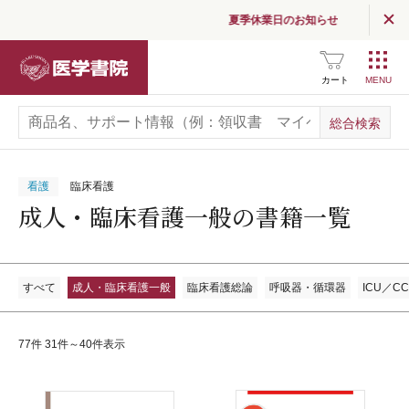
夏季休業日のお知らせ
医学書院
カート
看護
臨床看護
成人・臨床看護一般の書籍一覧
すべて
成人・臨床看護一般
臨床看護総論
呼吸器・循環器
ICU／C
77件 31件～40件表示