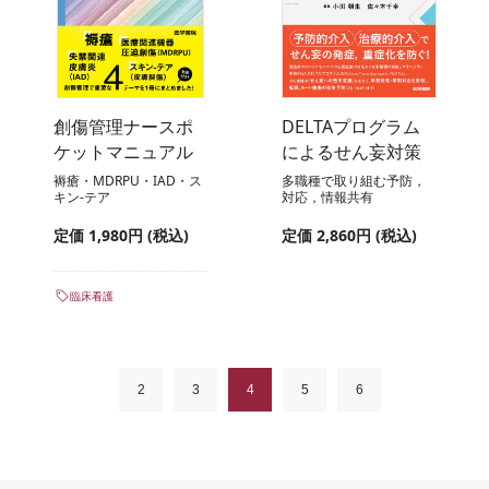
創傷管理ナースポ
DELTAプログラム
ケットマニュアル
によるせん妄対策
褥瘡・MDRPU・IAD・ス
多職種で取り組む予防，
キン-テア
対応，情報共有
定価 1,980円 (税込)
定価 2,860円 (税込)
臨床看護
2
3
4
5
6