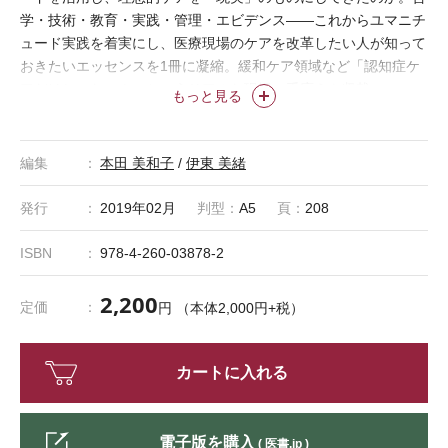
学・技術・教育・実践・管理・エビデンス――これからユマニチ
ュード実践を着実にし、医療現場のケアを改革したい人が知って
おきたいエッセンスを1冊に凝縮。緩和ケア領域など「認知症ケ
アだけじゃない！」というリアルな現場の手応えも収載。
もっと見る
編集
本田 美和子
/
伊東 美緒
発行
2019年02月
判型：
A5
頁：
208
ISBN
978-4-260-03878-2
2,200
定価
円 （本体2,000円+税）
カートに入れる
電子版を購入
( 医書.jp )