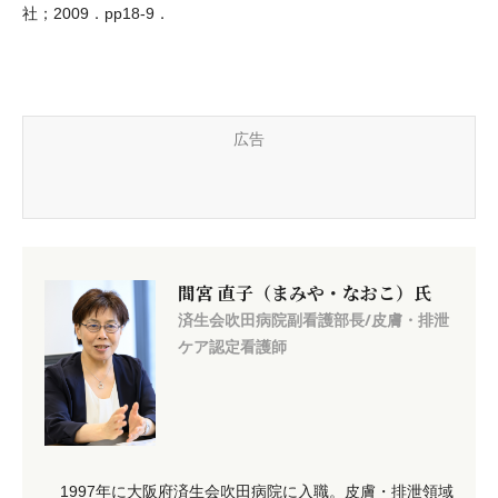
社；2009．pp18-9．
広告
間宮 直子（まみや・なおこ）氏
済生会吹田病院副看護部長/皮膚・排泄
ケア認定看護師
1997年に大阪府済生会吹田病院に入職。皮膚・排泄領域