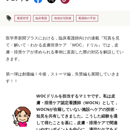
看護管理
臨床看護
地域在宅医療
看護師の手技
医学界新聞プラスにおける，臨床看護師向けの連載『写真を見
て・解いて・わかる皮膚排泄ケア 「WOC」ドリル』では，皮
膚・排泄ケアが求められる事例に直面した際の対応を解説してい
きます。
第一弾は創傷編！今後，ストーマ編，失禁編も展開していきま
す！！
WOCドリルを担当するマミヤです。私は皮
膚・排泄ケア認定看護師（WOCN）として，
WOCNが在籍していない施設へケアの技術・
知見を共有してきました。こうした経験を通
して得たことを基に，皮膚・排泄ケアで間違
いやすいポイントを中心に，適切なケアをド