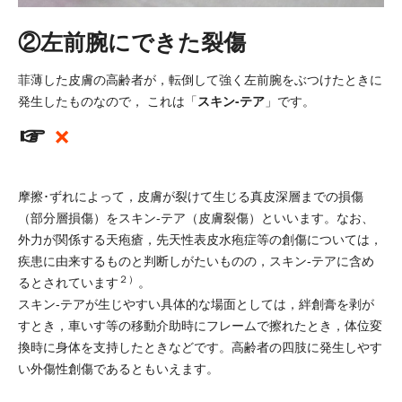
②左前腕にできた裂傷
菲薄した皮膚の高齢者が，転倒して強く左前腕をぶつけたときに
スキン-テア
発生したものなので， これは「
」です。
☞
×
摩擦･ずれによって，皮膚が裂けて生じる真皮深層までの損傷
（部分層損傷）をスキン-テア（皮膚裂傷）といいます。なお、
外力が関係する天疱瘡，先天性表皮水疱症等の創傷については，
疾患に由来するものと判断しがたいものの，スキン-テアに含め
２）
るとされています
。
スキン-テアが生じやすい具体的な場面としては，絆創膏を剥が
すとき，車いす等の移動介助時にフレームで擦れたとき，体位変
換時に身体を支持したときなどです。高齢者の四肢に発生しやす
い外傷性創傷であるともいえます。