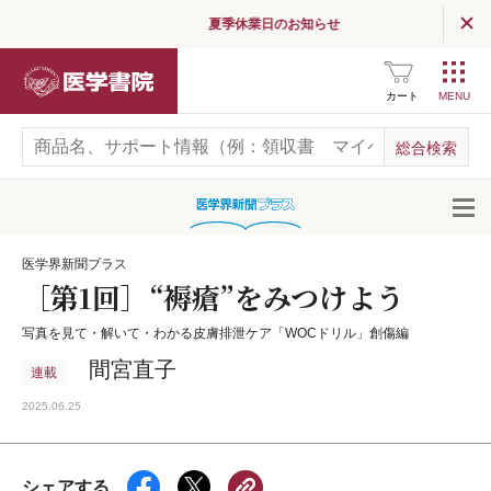
夏季休業日のお知らせ
医学書院
カート
開
医学界新聞プラス
［第1回］“褥瘡”をみつけよう
写真を見て・解いて・わかる皮膚排泄ケア「WOCドリル」創傷編
間宮直子
連載
2025.06.25
シェアする