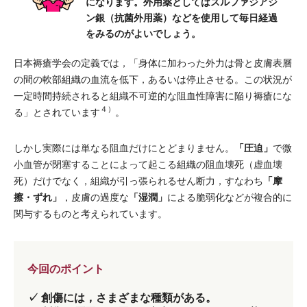
になります。外用薬としてはスルファジアジ
ン銀（抗菌外用薬）などを使用して毎日経過
をみるのがよいでしょう。
日本褥瘡学会の定義では，「身体に加わった外力は骨と皮膚表層
の間の軟部組織の血流を低下，あるいは停止させる。この状況が
一定時間持続されると組織不可逆的な阻血性障害に陥り褥瘡にな
４）
る」とされています
。
「圧迫」
しかし実際には単なる阻血だけにとどまりません。
で微
小血管が閉塞することによって起こる組織の阻血壊死（虚血壊
「摩
死）だけでなく，組織が引っ張られるせん断力，すなわち
擦・ずれ」
「湿潤」
，皮膚の過度な
による脆弱化などが複合的に
関与するものと考えられています。
今回のポイント
✓
創傷には，さまざまな種類がある。