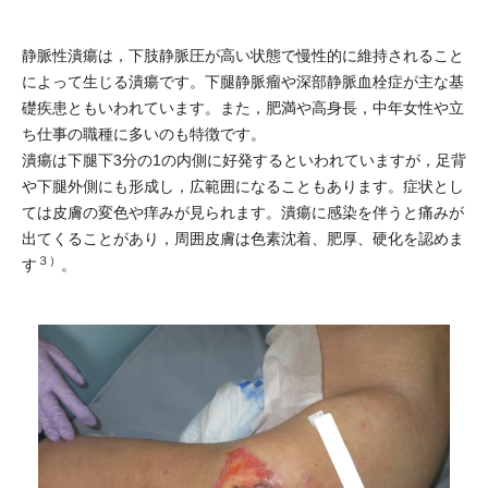
静脈性潰瘍は，下肢静脈圧が高い状態で慢性的に維持されること
によって生じる潰瘍です。下腿静脈瘤や深部静脈血栓症が主な基
礎疾患ともいわれています。また，肥満や高身長，中年女性や立
ち仕事の職種に多いのも特徴です。
潰瘍は下腿下3分の1の内側に好発するといわれていますが，足背
や下腿外側にも形成し，広範囲になることもあります。症状とし
ては皮膚の変色や痒みが見られます。潰瘍に感染を伴うと痛みが
出てくることがあり，周囲皮膚は色素沈着、肥厚、硬化を認めま
３）
す
。