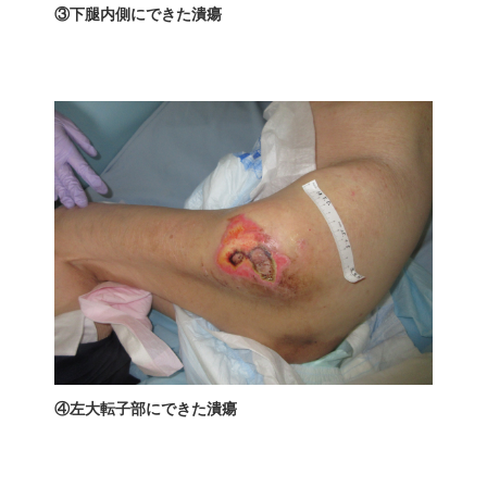
③下腿内側にできた潰瘍
④左大転子部にできた潰瘍