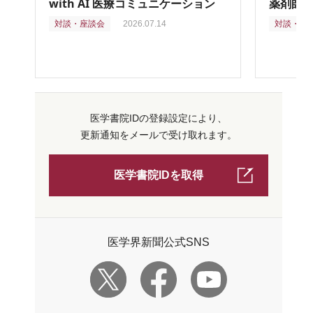
with AI 医療コミュニケーション
薬剤師
対談・座談会
2026.07.14
対談・座
医学書院IDの登録設定により、
更新通知をメールで受け取れます。
医学書院IDを取得
医学界新聞公式SNS