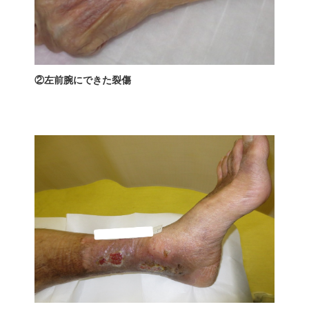
②左前腕にできた裂傷