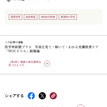
看護管理
臨床看護
地域在宅医療
看護師の手技
この記事の連載
医学界新聞プラス 写真を見て・解いて・わかる皮膚排泄ケア
「WOCドリル」創傷編
［第2回］褥瘡の発生要因を
見つけよう①
シェアする