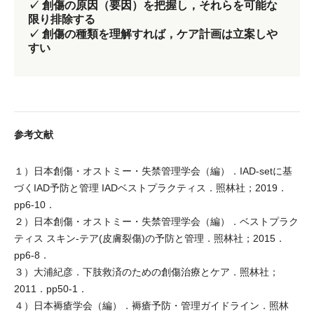
✓
創傷の原因（要因）を把握し，それらを可能な
限り排除する
✓
創傷の種類を理解すれば，ケア計画は立案しや
すい
参考文献
１）日本創傷・オストミー・失禁管理学会（編）．IAD-setに基
づくIAD予防と管理 IADベストプラクティス．照林社；2019．
pp6-10．
２）日本創傷・オストミー・失禁管理学会（編）．ベストプラク
ティス スキン-テア(皮膚裂傷)の予防と管理．照林社；2015．
pp6-8．
３）大浦紀彦．下肢救済のための創傷治療とケア．照林社；
2011．pp50-1．
４）日本褥瘡学会（編）．褥瘡予防・管理ガイドライン．照林