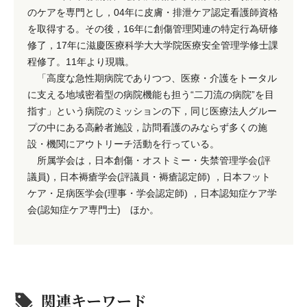
のケアを専門とし，04年に皮膚・排泄ケア認定看護師資格
を取得する。その後，16年に創傷管理関連の特定行為研修
修了，17年に滋慶医療科学大大学院医療安全管理学修士課
程修了。11年より現職。
「高度な急性期病院でありつつ、医療・介護をトータル
に支える地域密着型の病院機能も担う“二刀流の病院”を目
指す」という病院のミッションの下，同じ医療法人グルー
プの中にある高齢者施設，訪問看護のみならず多くの施
設・機関にアウトリーチ活動を行っている。
所属学会は，日本創傷・オストミー・失禁管理学会(評
議員)，日本褥瘡学会(評議員・褥瘡認定師) ，日本フット
ケア・足病医学会(理事・学会認定師) ，日本認知症ケア学
会(認知症ケア専門士) ほか。
関連キーワード