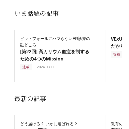
いま話題の記事
VExU
ピットフォールにハマらないER診療の
勘どころ
だからこ
[第22回] 高カリウム血症を制する
寄稿
2
ための4つのMission
連載
2024.03.11
最新の記事
どう届ける？ いかに選ばれる？
教育の再