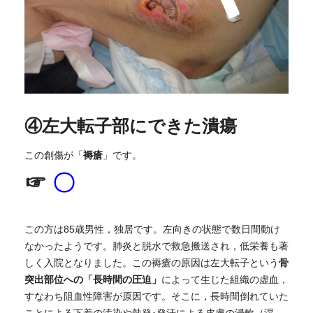
④左大転子部にできた潰瘍
褥瘡
この創傷が「
」です。
☞
〇
この方は85歳男性，独居です。左向きの状態で数日間動け
なかったようです。肺炎と脱水で救急搬送され，低栄養も著
骨
しく入院となりました。この褥瘡の原因は左大転子という
突出部位への「長時間の圧迫」
によって生じた組織の虚血，
すなわち阻血性障害が原因です。そこに，長時間倒れていた
ことによる下着の汚染や熱発･発汗による皮膚の浸軟（湿