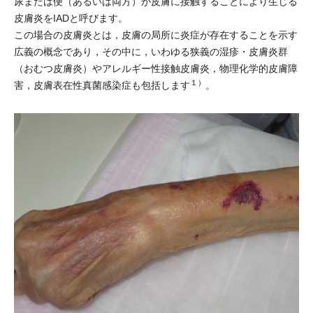
尿または便（あるいは両方）が皮膚に接触することにより生じる
皮膚炎をIADと呼びます。
この場合の皮膚炎とは，皮膚の局所に炎症が存在することを示す
広義の概念であり，その中に，いわゆる狭義の湿疹・皮膚炎群
（おむつ皮膚炎）やアレルギー性接触皮膚炎，物理化学的皮膚障
１）
害，皮膚表在性真菌感染症も包括します
。