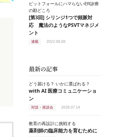
ピットフォールにハマらないER診療
の勘どころ
[第3回] シリンジ1つで頻脈対
応 魔法のようなPSVTマネジメ
ント
連載
2022.08.08
最新の記事
どう届ける？ いかに選ばれる？
with AI 医療コミュニケーショ
ン
対談・座談会
2026.07.14
教育の再設計に挑戦する
薬剤師の臨床能力を育むために