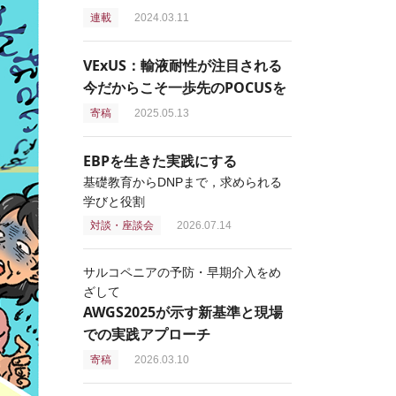
連載
2024.03.11
VExUS：輸液耐性が注目される
今だからこそ一歩先のPOCUSを
寄稿
2025.05.13
EBPを生きた実践にする
基礎教育からDNPまで，求められる
学びと役割
対談・座談会
2026.07.14
サルコペニアの予防・早期介入をめ
ざして
AWGS2025が示す新基準と現場
での実践アプローチ
寄稿
2026.03.10