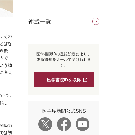
連載一覧
，その
とはな
直後，
医学書院IDの登録設定により、
うで，
更新通知をメールで受け取れま
いう物
す。
に考え
医学書院IDを取得
でバッ
代し
医学界新聞公式SNS
関係の
では初