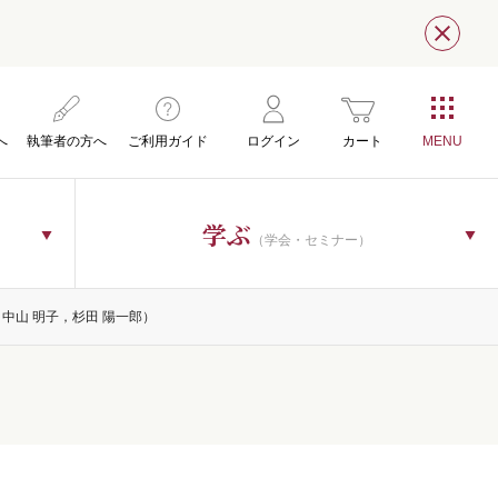
閉じ
へ
執筆者の方へ
ご利用ガイド
ログイン
カート
学ぶ
（学会・セミナー）
 一朗，中山 明子，杉田 陽一郎）