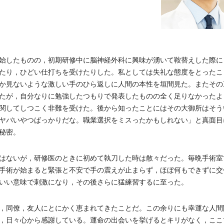
始したものの，初期研修中に脳神経外科に興味が湧いて鞍替えした際に
たり，ひどい仕打ちを受けたりした。私としては失礼な態度をとったこ
か見ないような激しい手のひら返しに人間の本性を垣間見た。またその
たが，自分なりに勉強したつもりで発表したものの全く足りなかったよ
関してしつこく非難を受けた。後から知ったことにはその大御所はそう
ヤバいやつばっかりだな。職業選択をミスったかもしれない」と真面目
秘密。
はないが，研修医のときに初めて執刀した時は散々だった。毎晩手術室
手術が始まると緊張と不安で手の震えが止まらず，ほぼ何もできずに交
いい意味で刺激になり，その後さらに猛練習するに至った。
，同僚，友人にとにかく恵まれてきたことだ。この余りにも幸運な人間
，日々心から感謝している。運命の出会いを挙げるとキリがなく，ここ