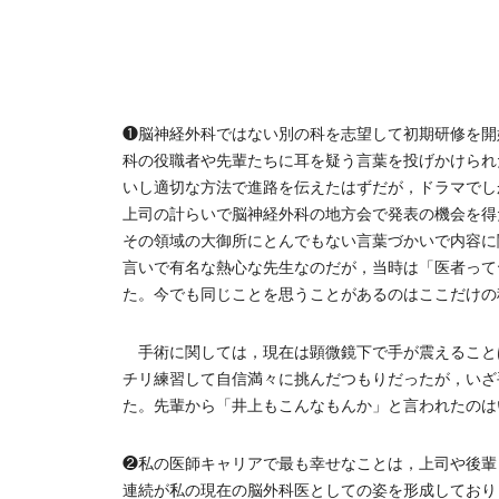
❶脳神経外科ではない別の科を志望して初期研修を開
科の役職者や先輩たちに耳を疑う言葉を投げかけられ
いし適切な方法で進路を伝えたはずだが，ドラマでし
上司の計らいで脳神経外科の地方会で発表の機会を得
その領域の大御所にとんでもない言葉づかいで内容に
言いで有名な熱心な先生なのだが，当時は「医者って
た。今でも同じことを思うことがあるのはここだけの
手術に関しては，現在は顕微鏡下で手が震えること
チリ練習して自信満々に挑んだつもりだったが，いざ
た。先輩から「井上もこんなもんか」と言われたのは
❷私の医師キャリアで最も幸せなことは，上司や後輩
連続が私の現在の脳外科医としての姿を形成しており