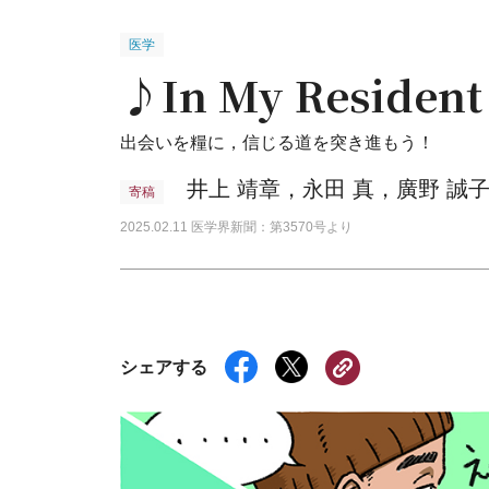
医学
♪In My Resident
出会いを糧に，信じる道を突き進もう！
井上 靖章，永田 真，廣野 誠
寄稿
2025.02.11 医学界新聞：第3570号より
シェアする