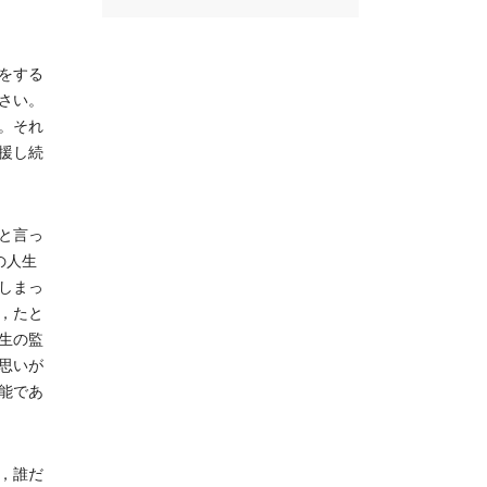
をする
さい。
。それ
援し続
と言っ
の人生
しまっ
，たと
生の監
思いが
能であ
，誰だ