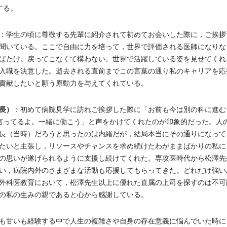
する。
：学生の頃に尊敬する先輩に紹介されて初めてお会いした際に，ご挨拶
聞いている。ここで自由に力を培って，世界で評価される医師になりな
ばたけ。戻ってこなくて構わない。世界で活躍している姿を見せてくれ
入職を決意した。逝去される直前までこの言葉の通り私のキャリアを応
貢献したいと願う原動力を与えてくれている。
長）
：初めて病院見学に訪れご挨拶した際に「お前も今は別の科に進む
言ってるよ。一緒に働こう」と声をかけてくれたのが印象的だった。人
長（当時）だろうと思ったのは内緒だが，結局本当にその通りになって
たいと主張し，リソースやチャンスを求め続けたわがままばかりの私に
の思いが遂げられるように支援し続けてくれた。専攻医時代から松澤先
い，病院内外のさまざまな活動も応援してもらってきた。どれだけ強い
外科医教育において，松澤先生以上に優れた直属の上司を探すのは不可
の私の生みの親であると心から感謝している。
も甘いも経験する中で人生の複雑さや自身の存在意義に悩んでいた時に