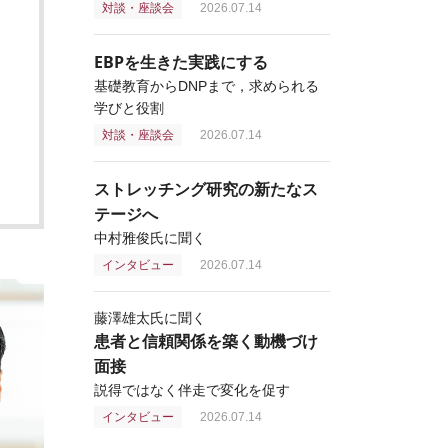
対談・座談会
2026.07.14
EBPを生きた実践にする
基礎教育からDNPまで，求められる
学びと役割
対談・座談会
2026.07.14
ストレッチング研究の新たなス
テージへ
中村雅俊氏に聞く
インタビュー
2026.07.14
藤澤雄太氏に聞く
患者と信頼関係を築く動機づけ
面接
説得ではなく伴走で変化を促す
インタビュー
2026.07.14