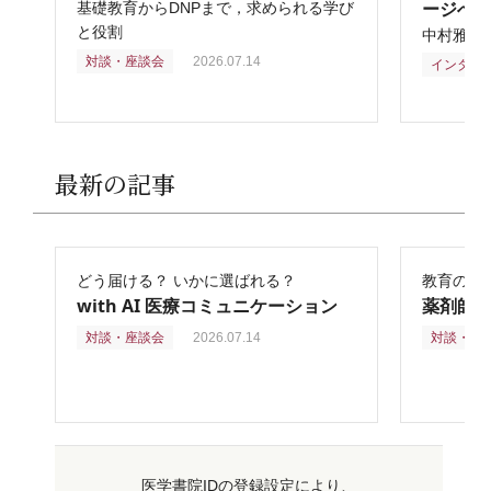
ージへ
基礎教育からDNPまで，求められる学び
と役割
中村雅俊
対談・座談会
2026.07.14
インタビ
最新の記事
どう届ける？ いかに選ばれる？
教育の再
with AI 医療コミュニケーション
薬剤師
対談・座談会
2026.07.14
対談・座
医学書院IDの登録設定により、