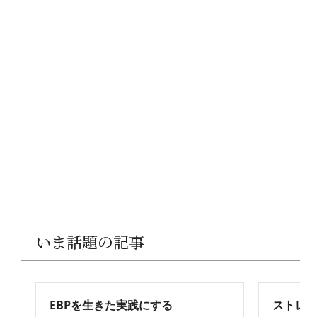
いま話題の記事
EBPを生きた実践にする
ストレ