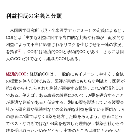
利益相反の定義と分類
米国医学研究所（現・全米医学アカデミー）の定義によると，
COIとは「主要な利益に関する専門的な判断や行動が，副次的な
利益によって不当に影響されるリスクを生じさせる一連の状況」
1）
を指す
。COIには経済的COIと学術的COIがあり，さらには個
人のCOIだけでなく，組織のCOIもある。
経済的COI
：経済的COIは，一般的にもイメージしやすく，金銭
の授受を伴うCOIである。医師が患者にもたらす利益と，医師が
第3者からもたらされた利益が衝突する状態，これが経済的COI
である。例えば，ある患者の診療において，A薬を処方すること
が最適な判断であると仮定する。別のB薬を製造している製薬会
社から研究費や講演料などの金銭的な利益を得ている医師が，そ
の患者にA薬ではなくB薬を処方した時を考えよう。患者にとっ
てベストな判断ではないB薬を処方した理由が，製薬会社から金
銭を受け取ったためかどうか，実際のところは誰にもわからな