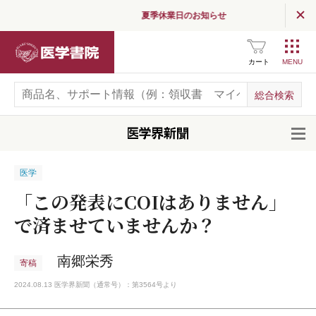
夏季休業日のお知らせ
医学書院
カート
開
医学
「この発表にCOIはありません」
で済ませていませんか？
南郷栄秀
寄稿
2024.08.13 医学界新聞（通常号）：第3564号より