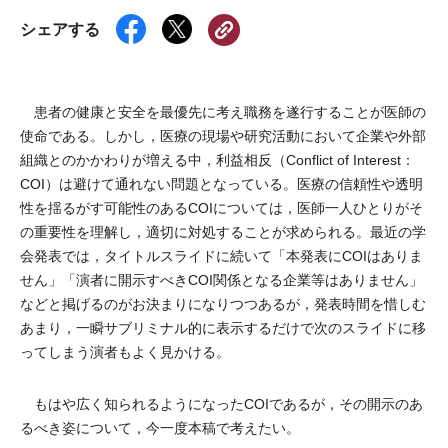
シェアする
患者の健康と安全を最優先に考え職務を遂行することが医師の
使命である。しかし，医療の現場や研究活動において企業や外部
組織とのかかわりが増える中，利益相反（Conflict of Interest：
COI）は避けて通れない問題となっている。医療の信頼性や透明
性を揺るがす可能性のあるCOIについては，医師一人ひとりがそ
の重要性を理解し，適切に対処することが求められる。最近の学
会発表では，タイトルスライドに続いて「本発表にCOIはありま
せん」「演者に開示すべきCOI関係となる企業等はありません」
などと掲げるのがお決まりになりつつあるが，発表時間を惜しむ
あまり，一瞬サブリミナル的に表示するだけで次のスライドに移
ってしまう演者もよく見かける。
もはや広く知られるようになったCOIであるが，その開示のあ
るべき姿について，今一度本稿で考えたい。