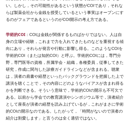
い。しかし，その可能性があるという状態がCOIであり，それな
らば製薬会社から金銭を授受しているという事実はオープンにす
るのがフェアであるというのがCOI開示の考え方である。
学術的COI
：COIは金銭が関係するものばかりではない。人は自
身の立場や経験，これまで力を入れてきたものなどを重視する傾
向にあり，それらが発言や行動に影響し得る。このようなCOIを
学術的COI（または知的COI）と呼ぶ。学術的COIには，専門分
野，専門医等の資格，所属学会・組織，各種委員，従事してきた
研究，作成に関与した診療ガイドラインなどが含まれる。聴衆
は，演者の肩書や経歴といったバックグラウンドを把握した上で
講演を聴くことで，その内容にどのようなバイアスが含まれ得る
かを判断できる。そういう意味で，学術的COIの開示も不可欠で
ある。以前から学会での教育講演やシンポジウム等で，演者紹介
として座長が演者の経歴を読み上げているが，これがまさに学術
的COIの開示なのである。したがって，「時間がないので演者の
紹介は割愛します」と言うのは全く適切ではない。