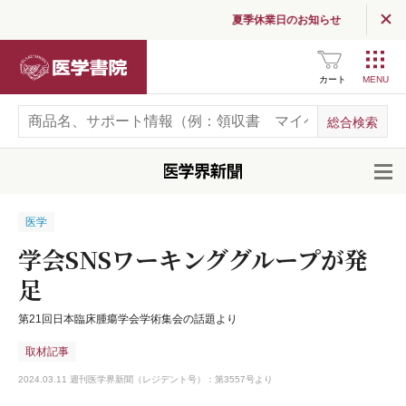
夏季休業日のお知らせ
医学書院
カート
開
医学
学会SNSワーキンググループが発
足
第21回日本臨床腫瘍学会学術集会の話題より
取材記事
2024.03.11 週刊医学界新聞（レジデント号）：第3557号より