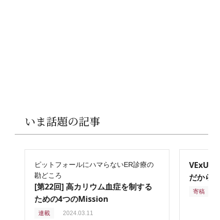
いま話題の記事
VExU
ピットフォールにハマらないER診療の
勘どころ
だからこ
[第22回] 高カリウム血症を制する
寄稿
2
ための4つのMission
連載
2024.03.11