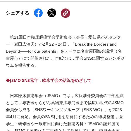
シェアする
第21回日本臨床腫瘍学会学術集会（会長＝愛知県がんセンタ
ー・岩田広治氏）が2月22～24日，「Break the Borders and
Beyond――for our patients」をテーマに名古屋国際会議場（名
古屋市）にて開催された。本紙では，学会SNSに関するシンポジ
ウムを報告する。
◆JSMO SNS元年，欧米学会の活況をめざして
日本臨床腫瘍学会（JSMO）では，広報渉外委員会の下部組織
として，専攻医からがん薬物療法専門医まで幅広い世代のJSMO
会員から成る「SNSワーキンググループ（SNS-WG）」が2023
年4月に発足。会員のSNS利用を活発にするための環境整備，医
学生・研修医や一般市民に向けた腫瘍内科・JSMOの認知度向
上，JSMOの国際化を主目的として活動している。委員会企画