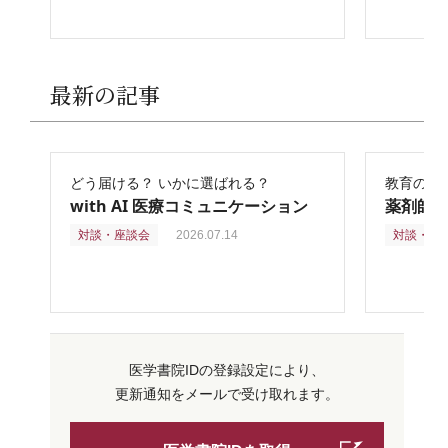
最新の記事
どう届ける？ いかに選ばれる？
教育の再
with AI 医療コミュニケーション
薬剤師
対談・座談会
2026.07.14
対談・座
医学書院IDの登録設定により、
更新通知をメールで受け取れます。