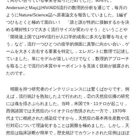
て向かい合っている事実を知ったためでした。90年代，
AndersonとMayはHIV/AIDS流行の数理的分析を通じて，毎月の
ようにNature/Science誌へ原著論文を報告していました。1編ず
つひもとくと極めて面白い！ 「誰と誰が性的に接触するかを決
める嗜好性1つで大きく流行サイズが変わりそう」ということや
「開発途上国ではHIV流行が人口学的成長に多大な影響を与えそ
う」など，流行一つひとつの疫学的側面に真摯に向かい合い，ゲ
ームを大きく左右する要素を特定し，エレガントに数理で記述し
ていました。単にモデルが楽しいだけでなく，数理的アプローチ
を取ることで流行の本質やキーポイントを見抜く技術が披露され
たのです。
晴眼を持つ研究者のインテリジェンスには驚くばかりです。例
えば，流行統計を熟知した上で行われた，②の天然痘伝播の研究
には魂を揺さぶられました。当時，米国で9・11テロが起こり，
西側諸国では天然痘のバイオテロが危惧された一方で，1970年
代までに根絶された感染症ですから，天然痘の基本再生産数や流
行対応について理論化することは困難を極めました。しかし，天
然痘は臨床診断が簡単で，歴史統計でカウントされた症例はほぼ