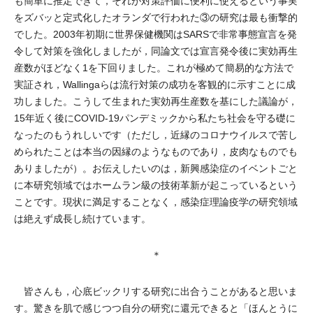
も簡単に推定できて，それが対策評価に便利に使えるという事実
をズバッと定式化したオランダで行われた③の研究は最も衝撃的
でした。2003年初期に世界保健機関はSARSで非常事態宣言を発
令して対策を強化しましたが，同論文では宣言発令後に実効再生
産数がほどなく1を下回りました。これが極めて簡易的な方法で
実証され，Wallingaらは流行対策の成功を客観的に示すことに成
功しました。こうして生まれた実効再生産数を基にした議論が，
15年近く後にCOVID-19パンデミックから私たち社会を守る礎に
なったのもうれしいです（ただし，近縁のコロナウイルスで苦し
められたことは本当の因縁のようなものであり，皮肉なものでも
ありましたが）。お伝えしたいのは，新興感染症のイベントごと
に本研究領域ではホームラン級の技術革新が起こっているという
ことです。現状に満足することなく，感染症理論疫学の研究領域
は絶えず成長し続けています。
＊
皆さんも，心底ビックリする研究に出合うことがあると思いま
す。驚きを肌で感じつつ自分の研究に還元できると「ほんとうに