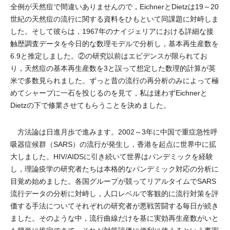
全例が天然痘で間違いありませんので，EichnerとDietzは19～20
世紀の天然痘の流行に関する資料をひもといて同課題に対峙しま
した。そして彼らは，1967年のナイジェリアにおける詳細な接
触歴調査データを今日的な数理モデルで分析し，基本再生産数を
6.9と推定しました。②の研究以前はエビデンスが限られてお
り，天然痘の基本再生産数を3と誤って想定した数理的計算が英
米で多数見られました。ずっと昔の流行の再分析のみによって極
めてシャープに一石を投じるのを見て，私は迷わずEichnerと
Dietzの下で修業させてもらうことを決めました。
方法論は日進月歩で進みます。2002～3年に中国で重症急性呼
吸器症候群（SARS）の流行が発生し，香港を起点に世界中に拡
大しました。HIV/AIDSに引き続いて世界はパンデミックを経験
し，理論疫学の研究者たちは本格的なパンデミック対応の分析に
目覚め始めました。各国グループが競ってリアルタイムでSARS
流行データの分析に対峙し，人口レベルで客観的に流行対策を評
価する手法についてそれぞれの研究者が悪戦苦闘する毎日が続き
ました。そのような中，流行曲線だけを基に実効再生産数がいと