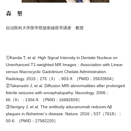
森 墾
自治医科大学医学部放射線医学講座 教授
①Kanda T, et al. High Signal Intensity in Dentate Nucleus on
Unenhanced T1-weighted MR Images：Association with Linear
versus Macrocyclic Gadolinium Chelate Administration.
Radiology. 2015；275（3）：803-9. ［PMID：25633504］
②Takanashi J, et al. Diffusion MRI abnormalities after prolonged
febrile seizures with encephalopathy. Neurology. 2006；
66（9）：1304-9. ［PMID：16682659］
③Sevigny J, et al. The antibody aducanumab reduces Aβ
plaques in Alzheimer’s disease. Nature. 2016；537（7618）：
50-6. ［PMID：27582220］