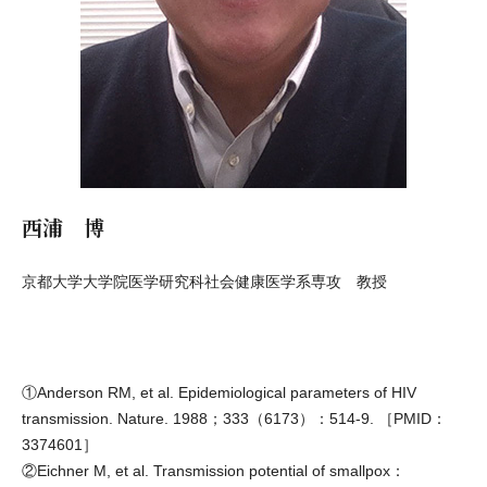
西浦 博
京都大学大学院医学研究科社会健康医学系専攻 教授
①Anderson RM, et al. Epidemiological parameters of HIV
transmission. Nature. 1988；333（6173）：514-9. ［PMID：
3374601］
②Eichner M, et al. Transmission potential of smallpox：