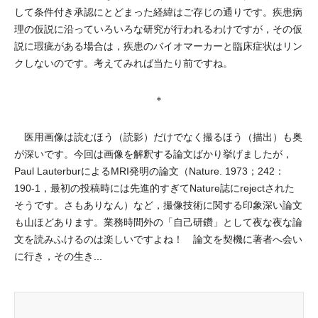
して条件付き承認にとどまった経緯はご存じの通りです。疾患病
理の仮説に沿っていろいろな研究が行われるわけですが，その仮
説に瑕疵がある場合は，疾患のバイオマーカーと臨床症状はリン
クしないのです。考えてみれば当たり前ですね。
＊
医用画像は読むほう（読影）だけでなく撮るほう（描出）も奥
が深いです。今回は画像を解釈する論文ばかり挙げましたが，
Paul LauterburによるMRI発明の論文（Nature. 1973；242：
190-1，最初の投稿時には先進的すぎてNature誌にrejectされた
そうです。さもありなん）など，撮像技術に関する印象深い論文
も山ほどあります。業務時間外の「自己研鑽」として夜な夜な論
文を読みふけるのは楽しいですよね！ 論文を契機に著者へ会い
に行き，その生き...