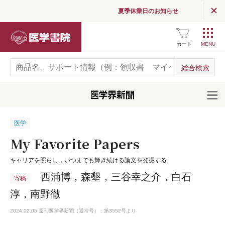
夏季休業日のお知らせ
医学書院
カート
開
医学
My Favorite Papers
キャリアを照らし，いつまでも輝き続ける論文を発掘する
西浦博，森墾，三谷幸之介，白石
寄稿
淳，南野徹
2024.02.05 週刊医学界新聞（通常号）：第3552号より