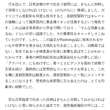
①を読んで，日常診療の中で出合う疑問には，きちんと対峙し
て深堀りしなければいけないと（のちのちに）痛感しました。ガ
ドリニウム造影剤を何度も投与すると，直鎖型製剤ではキレート
の遊離によって脳実質内に重金属イオンが沈着するという報告で
す。これは論文発表前から学会で聞いており，「そんな現象もあ
るね」ぐらいの甘い認識でした。その重要性をキャッチしそこね
ていたのです。しかし，この論文がRadiology誌に発表されるや
いなや世界中を巻き込む大混乱を引き起こしました。治療薬では
ない，安全であるべき検査薬が生体に影響を及ぼすことがわかっ
たからです。著者の神田知紀先生は製薬会社からの脅しに近い
「アドバイス」にもめげずに，着々とエビデンスを固めて続報で
主張を続け，最終的には世界的なコンセンサスを得ました。これ
を機に直鎖型製剤は駆逐され，環状型製剤へと一気にスイッチす
ることになります。歴史的な改変期に立ち会えたのは，とても印
象深い経験でした。
②も日常臨床で出合った症例はきちんと分類しておかなければ
いけないと思い知らされた論文です。急性脳炎脳症の中には，二