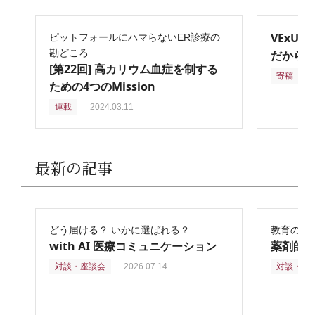
VExU
ピットフォールにハマらないER診療の
勘どころ
だからこ
[第22回] 高カリウム血症を制する
寄稿
2
ための4つのMission
連載
2024.03.11
最新の記事
どう届ける？ いかに選ばれる？
教育の再
with AI 医療コミュニケーション
薬剤師
対談・座談会
2026.07.14
対談・座