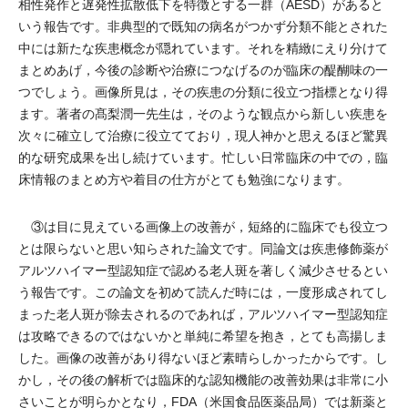
相性発作と遅発性拡散低下を特徴とする一群（AESD）があると
いう報告です。非典型的で既知の病名がつかず分類不能とされた
中には新たな疾患概念が隠れています。それを精緻にえり分けて
まとめあげ，今後の診断や治療につなげるのが臨床の醍醐味の一
つでしょう。画像所見は，その疾患の分類に役立つ指標となり得
ます。著者の髙梨潤一先生は，そのような観点から新しい疾患を
次々に確立して治療に役立てており，現人神かと思えるほど驚異
的な研究成果を出し続けています。忙しい日常臨床の中での，臨
床情報のまとめ方や着目の仕方がとても勉強になります。
③は目に見えている画像上の改善が，短絡的に臨床でも役立つ
とは限らないと思い知らされた論文です。同論文は疾患修飾薬が
アルツハイマー型認知症で認める老人斑を著しく減少させるとい
う報告です。この論文を初めて読んだ時には，一度形成されてし
まった老人斑が除去されるのであれば，アルツハイマー型認知症
は攻略できるのではないかと単純に希望を抱き，とても高揚しま
した。画像の改善があり得ないほど素晴らしかったからです。し
かし，その後の解析では臨床的な認知機能の改善効果は非常に小
さいことが明らかとなり，FDA（米国食品医薬品局）では新薬と