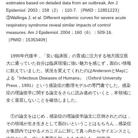
estimates based on detailed data from an outbreak. Am J
Epidemiol. 2003；158（2）：110-7. ［PMID：12851223］
③Wallinga J, et al. Different epidemic curves for severe acute
respiratory syndrome reveal similar impacts of control
measures. Am J Epidemiol. 2004；160（6）：509-16.
［PMID：15353409］
1990年代後半，「良い臨床医」の育成に注力する地方国立医
大に通っていた自分は臨床現場に強い魅力を感じず，面白い情報
に飢えていました。状況を変えてくれたのはAndersonとMayに
よる『Infectious Diseases of Humans』（Oxford University
Press，1991）という感染症の数理モデルの専門書でした。感染
症の理論疫学に関する論文をさらに読み進めていくと，本領域に
全く退屈しないことを確信しました。
①の論文をはじめ，感染症の理論疫学論文に圧倒されたのは，
その領域が生き生きとして面白いということはもちろん，感染症
が集団内ではやるメカニズムに対して真っ向からサイエンスとし