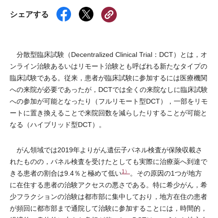
シェアする
分散型臨床試験（Decentralized Clinical Trial：DCT）とは，オ
ンライン治験あるいはリモート治験とも呼ばれる新たなタイプの
臨床試験である。従来，患者が臨床試験に参加するには医療機関
への来院が必要であったが，DCTでは全くの来院なしに臨床試験
への参加が可能となったり（フルリモート型DCT），一部をリモ
ートに置き換えることで来院回数を減らしたりすることが可能と
なる（ハイブリッド型DCT）。
がん領域では2019年よりがん遺伝子パネル検査が保険収載さ
れたものの，パネル検査を受けたとしても実際に治療薬へ到達で
1）
きる患者の割合は9.4％と極めて低い
。その原因の1つが地方
に在住する患者の治験アクセスの悪さである。特に希少がん，希
少フラクションの治験は都市部に集中しており，地方在住の患者
が頻回に都市部まで通院して治験に参加することには，時間的，