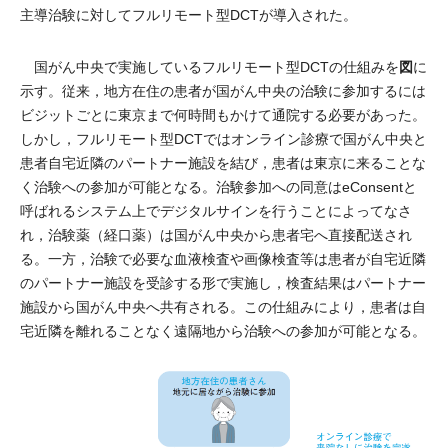
主導治験に対してフルリモート型DCTが導入された。
図
国がん中央で実施しているフルリモート型DCTの仕組みを
に
示す。従来，地方在住の患者が国がん中央の治験に参加するには
ビジットごとに東京まで何時間もかけて通院する必要があった。
しかし，フルリモート型DCTではオンライン診療で国がん中央と
患者自宅近隣のパートナー施設を結び，患者は東京に来ることな
く治験への参加が可能となる。治験参加への同意はeConsentと
呼ばれるシステム上でデジタルサインを行うことによってなさ
れ，治験薬（経口薬）は国がん中央から患者宅へ直接配送され
る。一方，治験で必要な血液検査や画像検査等は患者が自宅近隣
のパートナー施設を受診する形で実施し，検査結果はパートナー
施設から国がん中央へ共有される。この仕組みにより，患者は自
宅近隣を離れることなく遠隔地から治験への参加が可能となる。