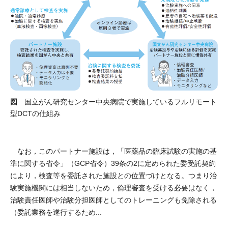
図
国立がん研究センター中央病院で実施しているフルリモート
型DCTの仕組み
なお，このパートナー施設は，「医薬品の臨床試験の実施の基
準に関する省令」（GCP省令）39条の2に定められた委受託契約
により，検査等を委託された施設との位置づけとなる。つまり治
験実施機関には相当しないため，倫理審査を受ける必要はなく，
治験責任医師や治験分担医師としてのトレーニングも免除される
（委託業務を遂行するため...