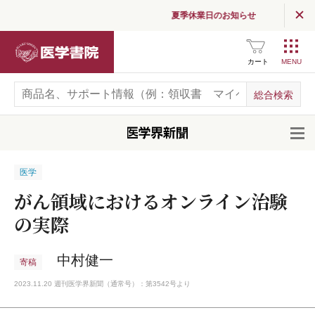
夏季休業日のお知らせ
医学書院
カート
開
医学
がん領域におけるオンライン治験
の実際
中村健一
寄稿
2023.11.20 週刊医学界新聞（通常号）：第3542号より