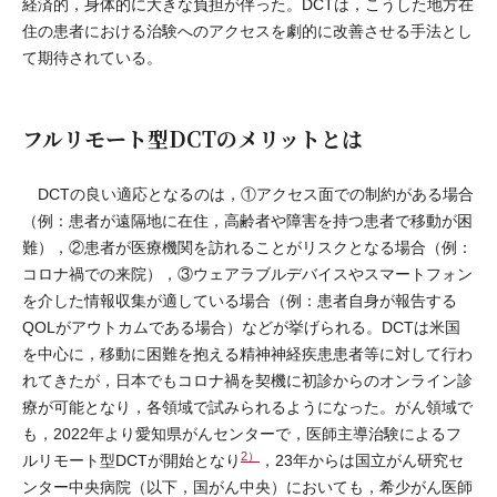
経済的，身体的に大きな負担が伴った。DCTは，こうした地方在
住の患者における治験へのアクセスを劇的に改善させる手法とし
て期待されている。
フルリモート型DCTのメリットとは
DCTの良い適応となるのは，①アクセス面での制約がある場合
（例：患者が遠隔地に在住，高齢者や障害を持つ患者で移動が困
難），②患者が医療機関を訪れることがリスクとなる場合（例：
コロナ禍での来院），③ウェアラブルデバイスやスマートフォン
を介した情報収集が適している場合（例：患者自身が報告する
QOLがアウトカムである場合）などが挙げられる。DCTは米国
を中心に，移動に困難を抱える精神神経疾患患者等に対して行わ
れてきたが，日本でもコロナ禍を契機に初診からのオンライン診
療が可能となり，各領域で試みられるようになった。がん領域で
も，2022年より愛知県がんセンターで，医師主導治験によるフ
2）
ルリモート型DCTが開始となり
，23年からは国立がん研究セ
ンター中央病院（以下，国がん中央）においても，希少がん医師