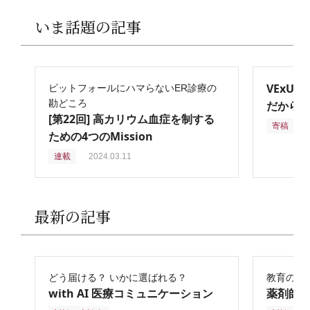
いま話題の記事
VExU
ピットフォールにハマらないER診療の
勘どころ
だからこ
[第22回] 高カリウム血症を制する
寄稿
2
ための4つのMission
連載
2024.03.11
最新の記事
どう届ける？ いかに選ばれる？
教育の再
with AI 医療コミュニケーション
薬剤師