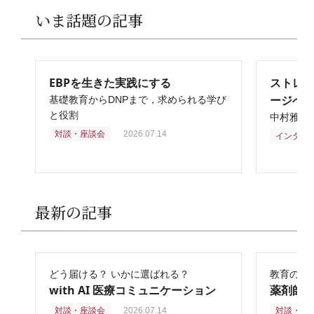
いま話題の記事
EBPを生きた実践にする
ストレ
ージへ
基礎教育からDNPまで，求められる学び
と役割
中村雅俊
対談・座談会
2026.07.14
インタビ
最新の記事
どう届ける？ いかに選ばれる？
教育の再
with AI 医療コミュニケーション
薬剤師
対談・座談会
2026.07.14
対談・座