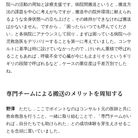
院への活動の周知と診療支援です。病院間搬送というと，搬送方
法の課題を中心に考えがちですが，搬送中の院外環境に耐えられ
るような全身状態への立ち上げと，その維持ができなければ搬送
はかないません。ですから，「困ったらいつでも呼んでくださ
い」と各病院にアナウンスして回り，まずは困っている病院へ小
児救急医をデリバリーすることを第一に考えていました。コンサ
ルトに基準は特に設けていなかったので，けいれん重積で呼ばれ
ることもあれば，呼吸不全で心臓が今にも止まりそうというギリ
ギリの段階で呼ばれるなど，ケースの重症度は千差万別でした
ね。
専門チームによる搬送のメリットを周知する
野澤
ただし，ここでポイントなのはコンサルト元の医師と共に
救命救急を行うこと。一緒に取り組むことで，「専門チームがい
れば，自分たちでも助けられた」との成功体験を芽生えさせるこ
とを念頭に置いていました。