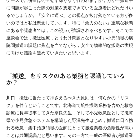
ケースで合併症は発生せず滞りなく行われますが，万が一搬送中
に問題が起こった際の対策を想定できている医療者はどれだけい
るでしょうか。「安全に運ぶ」との視点が抜け落ちている方が多
いのではと私は懸念しています。特に「余力のない」重篤な状態
にある小児患者では，この視点が強調されるべきです。そこで本
座談会では，搬送医療，とりわけ問題となりやすい小児領域の病
院間搬送の課題に焦点を当てながら，安全で効率的な搬送の実現
に向けた議論を進めていきたいと思います。
「搬送」をリスクのある業務と認識している
か？
川口
搬送に当たって押さえるべき大原則は，何らかの「リス
ク」を伴うということです。北海道で航空搬送業務を含めた救急
診療に長年従事してきた奈良先生，そして小児救急医として滋賀
県で小児救急システムを構築した野澤先生はじめ，搬送に日々携
わる救急・集中治療領域の医師にとって搬送業務の危険性が高い
ことは共通認識だと思います。その一方で一般の医療者が搬送業