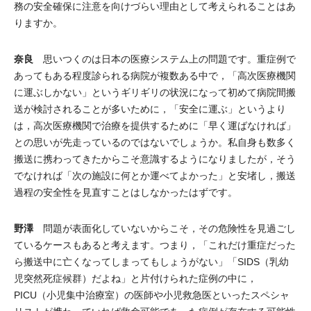
務の安全確保に注意を向けづらい理由として考えられることはあ
りますか。
奈良
思いつくのは日本の医療システム上の問題です。重症例で
あってもある程度診られる病院が複数ある中で，「高次医療機関
に運ぶしかない」というギリギリの状況になって初めて病院間搬
送が検討されることが多いために，「安全に運ぶ」というより
は，高次医療機関で治療を提供するために「早く運ばなければ」
との思いが先走っているのではないでしょうか。私自身も数多く
搬送に携わってきたからこそ意識するようになりましたが，そう
でなければ「次の施設に何とか運べてよかった」と安堵し，搬送
過程の安全性を見直すことはしなかったはずです。
野澤
問題が表面化していないからこそ，その危険性を見過ごし
ているケースもあると考えます。つまり，「これだけ重症だった
ら搬送中に亡くなってしまってもしょうがない」「SIDS（乳幼
児突然死症候群）だよね」と片付けられた症例の中に，
PICU（小児集中治療室）の医師や小児救急医といったスペシャ