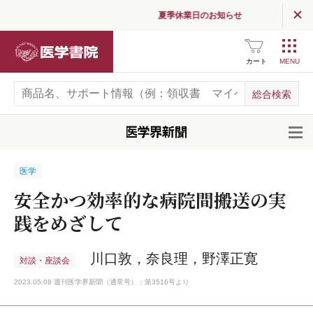
夏季休業日のお知らせ
医学書院
カート
開
医学
安全かつ効率的な病院間搬送の実
践をめざして
川口敦，奈良理，野澤正寛
対談・座談会
2023.05.08 週刊医学界新聞（通常号）：第3516号より