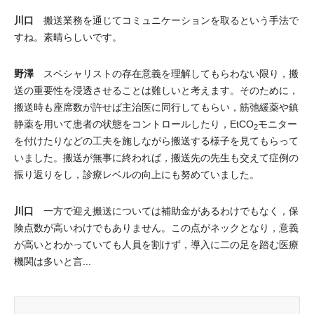
川口
搬送業務を通じてコミュニケーションを取るという手法で
すね。素晴らしいです。
野澤
スペシャリストの存在意義を理解してもらわない限り，搬
送の重要性を浸透させることは難しいと考えます。そのために，
搬送時も座席数が許せば主治医に同行してもらい，筋弛緩薬や鎮
静薬を用いて患者の状態をコントロールしたり，EtCO
モニター
2
を付けたりなどの工夫を施しながら搬送する様子を見てもらって
いました。搬送が無事に終われば，搬送先の先生も交えて症例の
振り返りをし，診療レベルの向上にも努めていました。
川口
一方で迎え搬送については補助金があるわけでもなく，保
険点数が高いわけでもありません。この点がネックとなり，意義
が高いとわかっていても人員を割けず，導入に二の足を踏む医療
機関は多いと言...