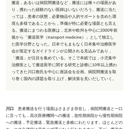
搬送，あるいは病院間搬送など，搬送には種々の場面があ
り，携わった経験のない医師はいないだろう。搬送に当た
っては，患者の状態，必要物品や人的サポートを含めた環
境も多様であることから，準備が特に必要な場面とも言え
る。搬送にまつわる医療は，北米や欧州を中心に2000年前
後から「搬送医学（transport medicine）」として独立し
た医学分野となった。日本でもまもなく日本集中治療医学
会が策定するガイドラインが公開される見込みであり，
「搬送」が注目を集めている。そこで本紙では，小児集中
治療医として搬送医学に関する研究と診療に10年以上携わ
ってきた川口敦氏を中心に座談会を企画。病院間搬送を取
り巻く国内の課題を取り上げ，解決策を見いだしていく。
川口
患者搬送を行う場面はさまざま存在し，病院間搬送と一口
に言っても，高次医療機関への搬送，急性期病院から慢性期病院
への搬送，予定搬送，緊急搬送と多岐にわたります。ほとんどの