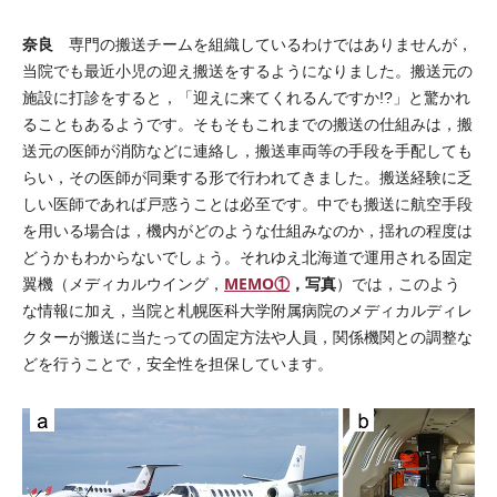
奈良
専門の搬送チームを組織しているわけではありませんが，
当院でも最近小児の迎え搬送をするようになりました。搬送元の
施設に打診をすると，「迎えに来てくれるんですか!?」と驚かれ
ることもあるようです。そもそもこれまでの搬送の仕組みは，搬
送元の医師が消防などに連絡し，搬送車両等の手段を手配しても
らい，その医師が同乗する形で行われてきました。搬送経験に乏
しい医師であれば戸惑うことは必至です。中でも搬送に航空手段
を用いる場合は，機内がどのような仕組みなのか，揺れの程度は
どうかもわからないでしょう。それゆえ北海道で運用される固定
MEMO①
，写真
翼機（メディカルウイング，
）では，このよう
な情報に加え，当院と札幌医科大学附属病院のメディカルディレ
クターが搬送に当たっての固定方法や人員，関係機関との調整な
どを行うことで，安全性を担保しています。