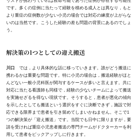
リストが携わっていれば救命可能であった症例が存在する可能性
です。多くの症例に当たって経験を積める成人とは異なり，もと
より重症の症例数が少ない小児の場合では対応の練度が上がらな
いのは当然です。こうした経験の差も問題の背景にあるのでしょ
う。
解決策の1つとしての迎え搬送
川口
では，より具体的な話に移っていきます。誰がどう搬送に
携わるかは重要な問題です。特に小児の場合は，搬送経験がほと
んどない一般小児科医が関与するケースが多いと言えます。共に
対応に当たる看護師も同様で，経験の少ないチームによって搬送
を実施せざるを得ない現状です。そうすると，患者が悪化の傾向
を示したとしても搬送という選択をすぐに決断できず，施設で対
応できる限界まで患者を引き留めてしまいかねません。そこで1
つの解決策が「迎え搬送」です。当院でも日中に限りますが，要
請を受ければ重症小児患者搬送の専門チームがドクターカーを利
用して患者をピックアップしに行きます。