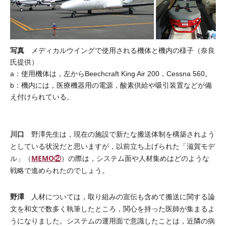
写真
メディカルウイングで使用される機体と機内の様子（奈良
氏提供）
a：使用機体は，左からBeechcraft King Air 200，Cessna 560。
b：機内には，医療機器用の電源，酸素供給や吸引装置などが備
え付けられている。
川口
野澤先生は，現在の施設で新たな搬送体制を構築されよう
としている状況だと思いますが，以前立ち上げられた「滋賀モデ
MEMO②
ル」（
）の際は，システム面や人材集めはどのような
戦略で進められたのでしょう。
野澤
人材については，取り組みの宣伝も含めて搬送に関する論
文を和文で数多く執筆したところ，関心を持った医師が集まるよ
うになりました。システムの運用面で意識したことは，近隣の病