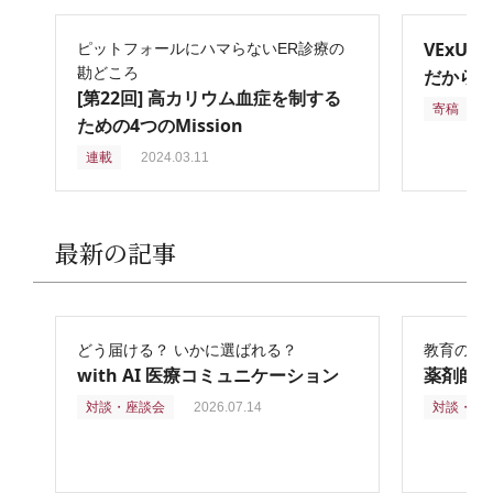
VExU
ピットフォールにハマらないER診療の
勘どころ
だからこ
[第22回] 高カリウム血症を制する
寄稿
2
ための4つのMission
連載
2024.03.11
最新の記事
どう届ける？ いかに選ばれる？
教育の再
with AI 医療コミュニケーション
薬剤師
対談・座談会
2026.07.14
対談・座