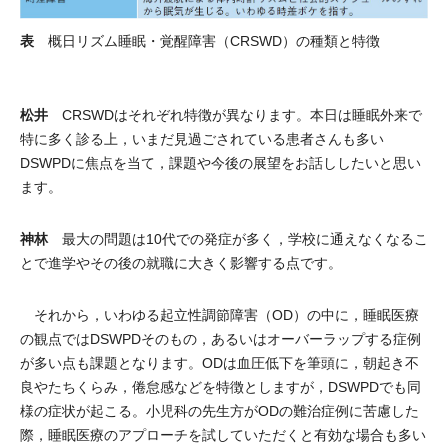
表
概日リズム睡眠・覚醒障害（CRSWD）の種類と特徴
松井
CRSWDはそれぞれ特徴が異なります。本日は睡眠外来で
特に多く診る上，いまだ見過ごされている患者さんも多い
DSWPDに焦点を当て，課題や今後の展望をお話ししたいと思い
ます。
神林
最大の問題は10代での発症が多く，学校に通えなくなるこ
とで進学やその後の就職に大きく影響する点です。
それから，いわゆる起立性調節障害（OD）の中に，睡眠医療
の観点ではDSWPDそのもの，あるいはオーバーラップする症例
が多い点も課題となります。ODは血圧低下を筆頭に，朝起き不
良やたちくらみ，倦怠感などを特徴としますが，DSWPDでも同
様の症状が起こる。小児科の先生方がODの難治症例に苦慮した
際，睡眠医療のアプローチを試していただくと有効な場合も多い