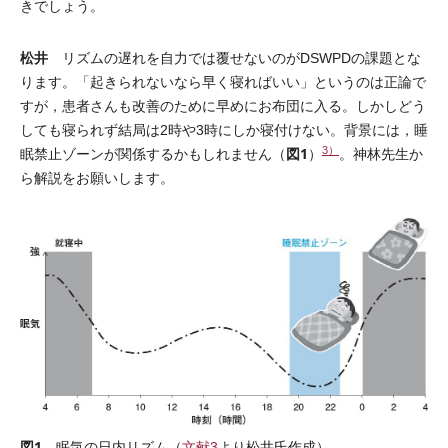
きでしょう。
松井
リズムの遅れを自力では覆せないのがDSWPDの課題とな
ります。「起きられないなら早く寝ればいい」というのは正論で
すが，患者さんも改善のために早めにお布団に入る。しかしどう
しても寝られず結局は2時や3時にしか寝付けない。背景には，睡
3）
図1
眠禁止ゾーンが関係するかもしれません（
）
。神林先生か
ら解説をお願いします。
図1
眠気の日内リズム（
文献3
より松井氏作成）