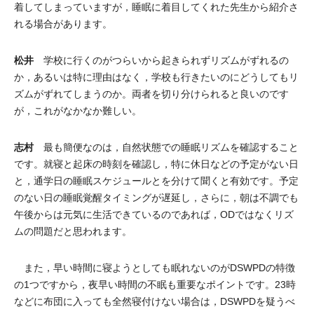
着してしまっていますが，睡眠に着目してくれた先生から紹介さ
れる場合があります。
松井
学校に行くのがつらいから起きられずリズムがずれるの
か，あるいは特に理由はなく，学校も行きたいのにどうしてもリ
ズムがずれてしまうのか。両者を切り分けられると良いのです
が，これがなかなか難しい。
志村
最も簡便なのは，自然状態での睡眠リズムを確認すること
です。就寝と起床の時刻を確認し，特に休日などの予定がない日
と，通学日の睡眠スケジュールとを分けて聞くと有効です。予定
のない日の睡眠覚醒タイミングが遅延し，さらに，朝は不調でも
午後からは元気に生活できているのであれば，ODではなくリズ
ムの問題だと思われます。
また，早い時間に寝ようとしても眠れないのがDSWPDの特徴
の1つですから，夜早い時間の不眠も重要なポイントです。23時
などに布団に入っても全然寝付けない場合は，DSWPDを疑うべ