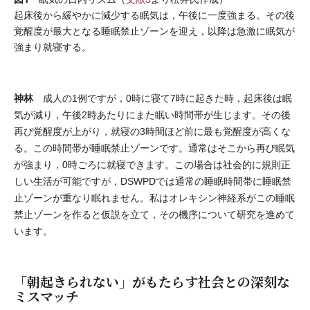
起床後から緩やかに減少する眠気は，午後に一度強まる。その後
覚醒度が最大となる睡眠禁止ゾーンを迎え，以降は急激に眠気が
強まり就寝する。
神林
成人の1例ですが，0時に寝て7時に起きた時，起床後は眠
気が減り，午後2時あたりにまた眠い時間帯が生じます。その後
再び覚醒度が上がり，就寝の3時間ほど前に最も覚醒度が高くな
る。この時間帯が睡眠禁止ゾーンです。通常はそこから再び眠気
が強まり，0時ごろに就寝できます。この場合は社会的に規則正
しい生活が可能ですが，DSWPDでは通常の睡眠時間帯に睡眠禁
止ゾーンが重なり眠れません。私はオレキシン神経系がこの睡眠
禁止ゾーンを作ると仮説を立て，その機序について研究を進めて
います。
「朝起きられない」がもたらす社会との深刻な
ミスマッチ