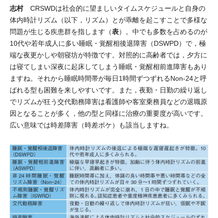
志村
CRSWDは社会的に望ましいタイムスケジュールと自身の
体内時計リズム（以下，リズム）とが乖離を起こすことで多様な
表
問題が生じる疾患群を指します（
）。中でも多数を占めるのが
10代や若年成人に多い睡眠・覚醒相後退障害（DSWPD）で，極
端な夜更かしや朝寝坊が特徴です。対照的に高齢者では，夕方に
は寝てしまい深夜に起床してしまう睡眠・覚醒相前進障害もあり
ますね。それから睡眠時間帯が毎日1時間ずつずれるNon-24と呼
ばれる型も困難を来しやすいです。また，夜勤・日勤の繰り返し
でリズムが狂う交代勤務障害は看護師や客室乗務員などの退職原
因となることが多く，他の型と同様に治療の重要度が高いです。
広い意味では時差障害（時差ボケ）も該当しますね。