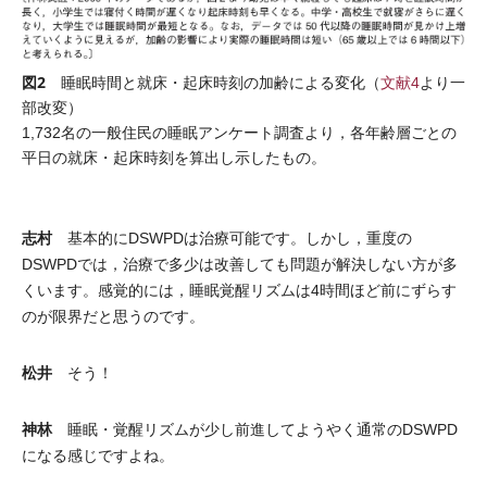
図2
睡眠時間と就床・起床時刻の加齢による変化（
文献4
より一
部改変）
1,732名の一般住民の睡眠アンケート調査より，各年齢層ごとの
平日の就床・起床時刻を算出し示したもの。
志村
基本的にDSWPDは治療可能です。しかし，重度の
DSWPDでは，治療で多少は改善しても問題が解決しない方が多
くいます。感覚的には，睡眠覚醒リズムは4時間ほど前にずらす
のが限界だと思うのです。
松井
そう！
神林
睡眠・覚醒リズムが少し前進してようやく通常のDSWPD
になる感じですよね。