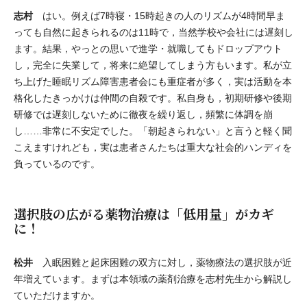
志村
はい。例えば7時寝・15時起きの人のリズムが4時間早ま
っても自然に起きられるのは11時で，当然学校や会社には遅刻し
ます。結果，やっとの思いで進学・就職してもドロップアウト
し，完全に失業して，将来に絶望してしまう方もいます。私が立
ち上げた睡眠リズム障害患者会にも重症者が多く，実は活動を本
格化したきっかけは仲間の自殺です。私自身も，初期研修や後期
研修では遅刻しないために徹夜を繰り返し，頻繁に体調を崩
し……非常に不安定でした。「朝起きられない」と言うと軽く聞
こえますけれども，実は患者さんたちは重大な社会的ハンディを
負っているのです。
選択肢の広がる薬物治療は「低用量」がカギ
に！
松井
入眠困難と起床困難の双方に対し，薬物療法の選択肢が近
年増えています。まずは本領域の薬剤治療を志村先生から解説し
ていただけますか。