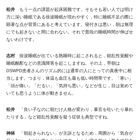
松井
もう一点の課題が起床困難です。そもそも若い人では明け
方に深い睡眠である徐波睡眠が現れやすく，特に睡眠不足の際に
顕著な点が背景にあると考えています。寝付きは悪い，朝は無理
にでも起きないと間に合わない。それで普段の睡眠時間が伸ばせ
ないわけです。
志村
徐波睡眠が出ている熟睡時に起こされると，錯乱性覚醒や
睡眠酩酊などの意識障害を起こしますね。その上，早朝は
DSWPD患者さんのリズム的には通常の人にとっての真夜中に相
当します。つまり，体温も血圧も最も低い時間帯です。「寒い」
「頭が痛い」「だるい」「気持ち悪い」などが生じ，目は覚めて
いても思うように体が動きません。
松井
「良い子なのに朝だけ人格が変わり，暴言を吐いたり暴れ
たりする」など錯乱性覚醒を疑う症状も典型ですね。
神林
「朝起きられない」が主訴となるため，周囲から「気合が