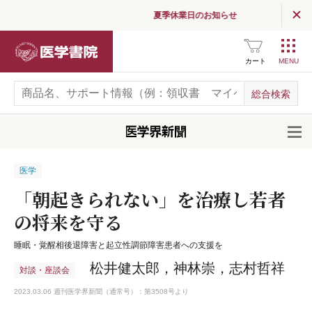
夏季休業日のお知らせ
医学書院
カート
開
医学
「朝起きられない」を治療し若者
の将来を守る
睡眠・覚醒相後退障害と起立性調節障害患者への支援を
松井健太郎，神林崇，志村哲祥
対談・座談会
2023.03.06 週刊医学界新聞（通常号）：第3508号より