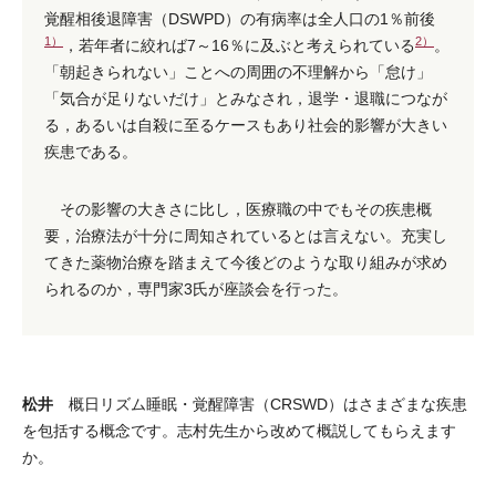
覚醒相後退障害（DSWPD）の有病率は全人口の1％前後
1）
2）
，若年者に絞れば7～16％に及ぶと考えられている
。
「朝起きられない」ことへの周囲の不理解から「怠け」
「気合が足りないだけ」とみなされ，退学・退職につなが
る，あるいは自殺に至るケースもあり社会的影響が大きい
疾患である。
その影響の大きさに比し，医療職の中でもその疾患概
要，治療法が十分に周知されているとは言えない。充実し
てきた薬物治療を踏まえて今後どのような取り組みが求め
られるのか，専門家3氏が座談会を行った。
松井
概日リズム睡眠・覚醒障害（CRSWD）はさまざまな疾患
を包括する概念です。志村先生から改めて概説してもらえます
か。