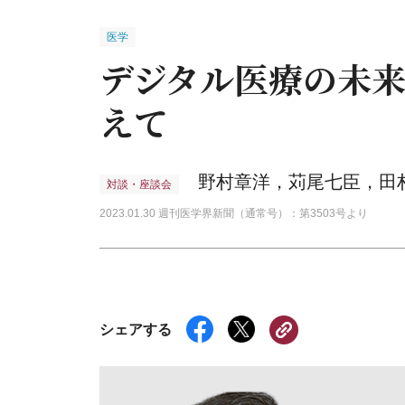
医学
デジタル医療の未
えて
野村章洋，苅尾七臣，田
対談・座談会
2023.01.30 週刊医学界新聞（通常号）：第3503号より
シェアする