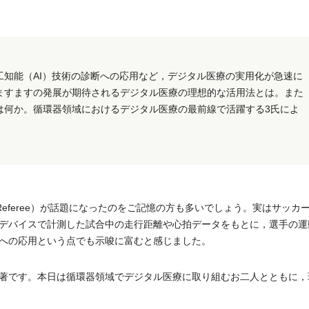
知能（AI）技術の診断への応用など，デジタル医療の実用化が急速に
ますますの発展が期待されるデジタル医療の理想的な活用法とは。また
は何か。循環器領域におけるデジタル医療の最前線で活躍する3氏によ
istant Referee）が話題になったのをご記憶の方も多いでしょう。実はサッ
デバイスで計測した試合中の走行距離や心拍データをもとに，選手の運
への応用という点でも示唆に富むと感じました。
著です。本日は循環器領域でデジタル医療に取り組むお二人とともに，