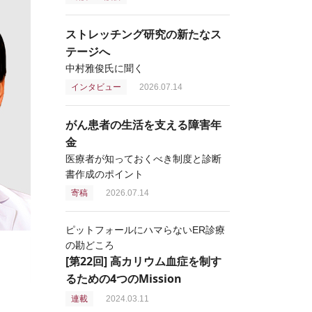
ストレッチング研究の新たなス
テージへ
中村雅俊氏に聞く
インタビュー
2026.07.14
がん患者の生活を支える障害年
金
医療者が知っておくべき制度と診断
書作成のポイント
寄稿
2026.07.14
ピットフォールにハマらないER診療
の勘どころ
[第22回] 高カリウム血症を制す
るための4つのMission
連載
2024.03.11