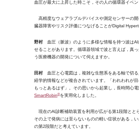
血圧が最大に上昇した時こそ，その人の循環器イベン
高精度なウェアラブルデバイスや測定センサーの開発に
臓器障害やリスク評価につなげることがDigital Hyper
野村
血圧（脈波）のように多様な情報を持つ波はAI
せることがあります。循環器領域で波と言えば，真っ
う医療機器の開発について伺えますか。
田村
血圧と心電図は，複雑な生態系をある軸で切る
経学的情報などが複合されています。「われわれが目
もっとあるはず」。その思いから起業し，長時間心電
®
SmartRobin
を実用化しました。
現在のAI診断補助装置を利用が広がる第1段階とと
その上で発病には至らないものの軽い症状がある，い
の第2段階だと考えています。