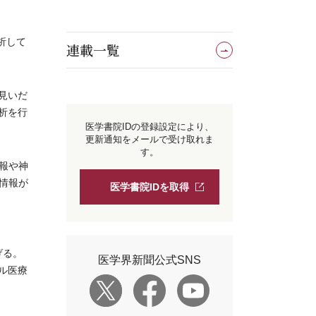
析して
連載一覧
見いだ
析を行
医学書院IDの登録設定により、
更新通知をメールで受け取れま
す。
報や神
情報が
医学書院IDを取得
げる。
医学界新聞公式SNS
ル医療