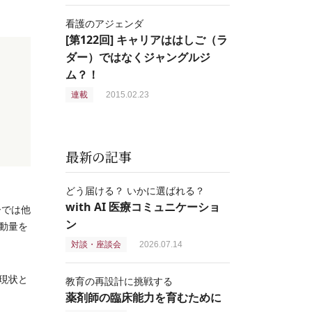
看護のアジェンダ
[第122回] キャリアははしご（ラ
ダー）ではなくジャングルジ
ム？！
連載
2015.02.23
最新の記事
どう届ける？ いかに選ばれる？
with AI 医療コミュニケーショ
カーでは他
ン
動量を
対談・座談会
2026.07.14
現状と
教育の再設計に挑戦する
薬剤師の臨床能力を育むために