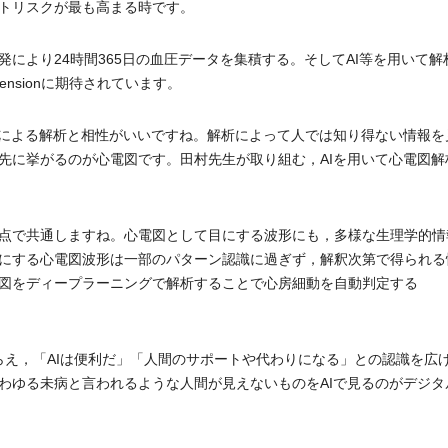
トリスクが最も高まる時です。
より24時間365日の血圧データを集積する。そしてAI等を用いて解
tensionに期待されています。
による解析と相性がいいですね。解析によって人では知り得ない情報を
先に挙がるのが心電図です。田村先生が取り組む，AIを用いて心電図解
点で共通しますね。心電図として目にする波形にも，多様な生理学的情
にする心電図波形は一部のパターン認識に過ぎず，解釈次第で得られる
図をディープラーニングで解析することで心房細動を自動判定する
らえ，「AIは便利だ」「人間のサポートや代わりになる」との認識を広
わゆる未病と言われるような人間が見えないものをAIで見るのがデジタ