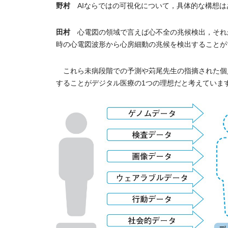
野村
AIならではの可視化について，具体的な構想は
田村
心電図の領域で言えば心不全の兆候検出，それか
時の心電図波形から心房細動の兆候を検出することが
これら未病段階での予測や苅尾先生の指摘された個
することがデジタル医療の1つの理想だと考えていま