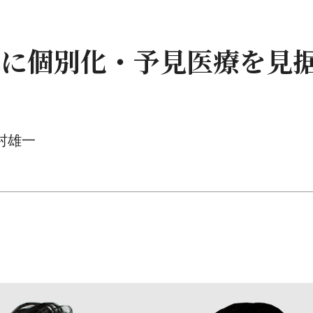
来に個別化・予見医療を見
村雄一