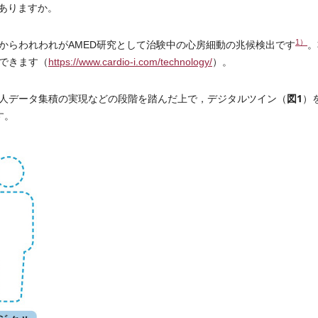
ありますか。
1）
らわれわれがAMED研究として治験中の心房細動の兆候検出です
。
できます（
https://www.cardio-i.com/technology/
）。
図1
人データ集積の実現などの段階を踏んだ上で，デジタルツイン（
）
す。