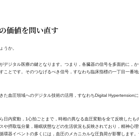
の価値を問い直す
ょうか。
がデジタル医療の鍵となります。つまり，各臓器の信号を多面的に，か
すことです。そのつなげるべき信号，すなわち臨床指標の一丁目一番地
領域へのデジタル技術の活用，すなわちDigital Hypertension
ら日内変動，1心拍ごとまで，時相の異なる血圧変動を全て反映したも
スや摂取塩分量，睡眠状態などの生活状況も反映されており，精神心理
循環器イベントの多くには，血圧のメカニカルな圧負荷が影響します。