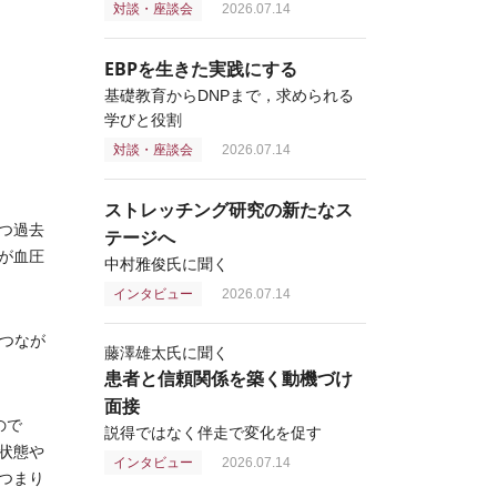
対談・座談会
2026.07.14
EBPを生きた実践にする
基礎教育からDNPまで，求められる
学びと役割
対談・座談会
2026.07.14
ストレッチング研究の新たなス
つ過去
テージへ
が血圧
中村雅俊氏に聞く
インタビュー
2026.07.14
につなが
藤澤雄太氏に聞く
患者と信頼関係を築く動機づけ
面接
ので
説得ではなく伴走で変化を促す
状態や
インタビュー
2026.07.14
つまり