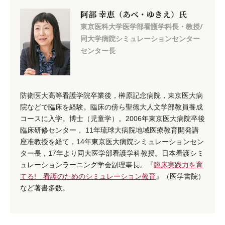
阿部 幸恵（あべ・ゆきえ）氏
東京医科大学医学部看護学科長・教授/
同大学病院シミュレーションセンター
センター長
防衛医大高等看護学院卒業後，榊原記念病院，東京医大病
院などで臨床を経験。臨床の傍ら聖徳大人文学部教員養成
コースに入学。博士（児童学）。2006年東京医大病院卒後
臨床研修センター， 11年琉球大病院地域医療教育開発講
座准教授を経て，14年東京医大病院シミュレーションセン
ター長，17年より同大医学部看護学科教授。日本看護シミ
ュレーションラーニング学会副理事長。『
臨床実践力を育
てる! 看護のためのシミュレーション教育
』（医学書院）
など著書多数。