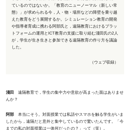
ているのではないか。「教育のニューノーマル（新しい常
態）」が求められる今，人・物・場所などの障壁を乗り越
えた教育をどう展開するか。シミュレーション教育の開発
や指導者育成に携わる阿部氏と，遠隔教育におけるプラッ
トフォームの運用とICT教育の支援に取り組む淺田氏の2人
が，学生が生き生きと参加できる遠隔教育の作り方を議論
した。
（ウェブ収録）
淺田
遠隔教育で，学生の集中力や意欲が高まった面はありませ
んか？
阿部
本当にそう。対面授業では私語やスマホを触る学生がいま
したから，遠隔だと意外と集中しているので驚いたんです。「今
までの私の対面授業は一体何だったの？」って（笑）。