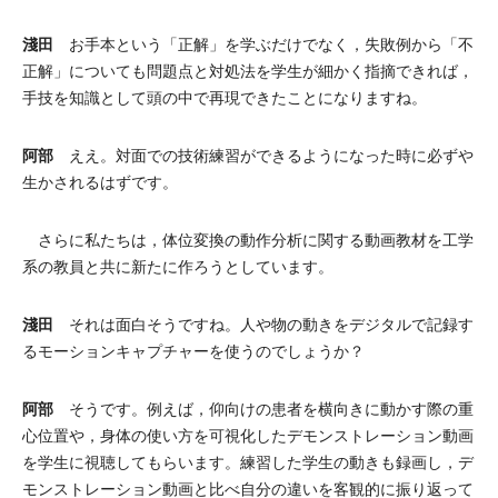
淺田
お手本という「正解」を学ぶだけでなく，失敗例から「不
正解」についても問題点と対処法を学生が細かく指摘できれば，
手技を知識として頭の中で再現できたことになりますね。
阿部
ええ。対面での技術練習ができるようになった時に必ずや
生かされるはずです。
さらに私たちは，体位変換の動作分析に関する動画教材を工学
系の教員と共に新たに作ろうとしています。
淺田
それは面白そうですね。人や物の動きをデジタルで記録す
るモーションキャプチャーを使うのでしょうか？
阿部
そうです。例えば，仰向けの患者を横向きに動かす際の重
心位置や，身体の使い方を可視化したデモンストレーション動画
を学生に視聴してもらいます。練習した学生の動きも録画し，デ
モンストレーション動画と比べ自分の違いを客観的に振り返って