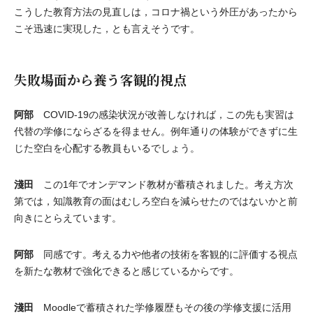
こうした教育方法の見直しは，コロナ禍という外圧があったから
こそ迅速に実現した，とも言えそうです。
失敗場面から養う客観的視点
阿部
COVID-19の感染状況が改善しなければ，この先も実習は
代替の学修にならざるを得ません。例年通りの体験ができずに生
じた空白を心配する教員もいるでしょう。
淺田
この1年でオンデマンド教材が蓄積されました。考え方次
第では，知識教育の面はむしろ空白を減らせたのではないかと前
向きにとらえています。
阿部
同感です。考える力や他者の技術を客観的に評価する視点
を新たな教材で強化できると感じているからです。
淺田
Moodleで蓄積された学修履歴もその後の学修支援に活用