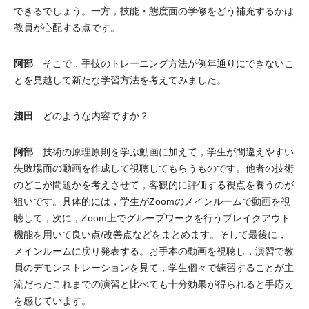
できるでしょう。一方，技能・態度面の学修をどう補充するかは
教員が心配する点です。
阿部
そこで，手技のトレーニング方法が例年通りにできないこ
とを見越して新たな学習方法を考えてみました。
淺田
どのような内容ですか？
阿部
技術の原理原則を学ぶ動画に加えて，学生が間違えやすい
失敗場面の動画を作成して視聴してもらうものです。他者の技術
のどこが問題かを考えさせて，客観的に評価する視点を養うのが
狙いです。具体的には，学生がZoomのメインルームで動画を視
聴して，次に，Zoom上でグループワークを行うブレイクアウト
機能を用いて良い点/改善点などをまとめます。そして最後に，
メインルームに戻り発表する。お手本の動画を視聴し，演習で教
員のデモンストレーションを見て，学生個々で練習することが主
流だったこれまでの演習と比べても十分効果が得られると手応え
を感じています。