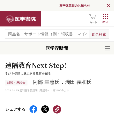
夏季休業日のお知らせ
医学書院
カート
開
遠隔教育Next Step!
学びを保障し魅力ある教育を創る
阿部 幸恵氏，淺田 義和氏
対談・座談会
2021.01.25 週刊医学界新聞（看護号）：第3405号より
シェアする