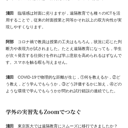
淺田
臨場感は対面に劣りますが，遠隔教育でも種々のICTを活
用することで，従来の対面授業と同等かそれ以上の双方向性が実
現しやすくなります。
阿部
コロナ禍で教員は授業の工夫はもちろん，状況に応じた判
断力や表現力が試されました。たとえ遠隔教育になっても，学生
が次々発言する仕掛けを作れば学ぶ意欲を高められるはずなんで
す。スマホを触る暇も与えません。
淺田
COVID-19で物理的な距離が生じ，①何を教えるか，②ど
う教え，どう学んでもらうか，③どう評価するかに加え，④どの
ような環境で学んでもらうかが問われ試行錯誤の連続でした。
学外の実習先もZoomでつなぐ
淺田
東京医大では遠隔教育にスムーズに移行できましたか？