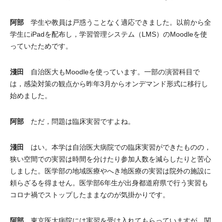
阿部
学生や教員は戸惑うことなく適応できました。以前から全
学生にiPadを配布し，学習管理システム（LMS）のMoodleを使
っていたためです。
淺田
自治医大もMoodleを使っています。一部の演習科目で
は，感染対策の観点から昨年3月からオンデマンド形式に移行し
始めました。
阿部
ただ，問題は臨床実習ですよね。
淺田
はい。本学は自治医大病院での臨床実習ができたものの，
狭い空間での実習は時間を分けたり参加人数を減らしたりと苦心
しました。医学部の地域医療やへき地医療の実習は院外の施設に
頼らざるを得ません。医学部6年生が出身都道府県で行う実習も
コロナ禍でストップしたままなのが気掛かりです。
阿部
東京医大病院には実習を受け入れてもらっていますが，関