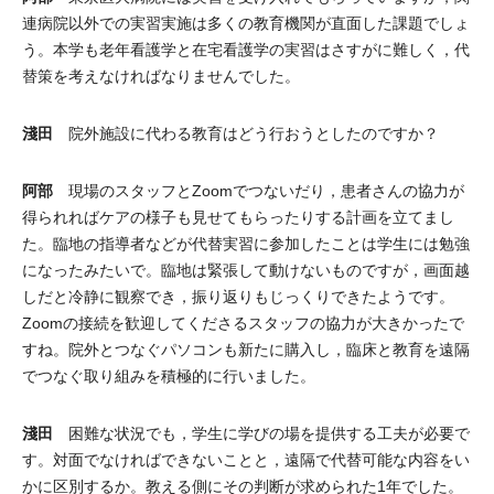
連病院以外での実習実施は多くの教育機関が直面した課題でしょ
う。本学も老年看護学と在宅看護学の実習はさすがに難しく，代
替策を考えなければなりませんでした。
淺田
院外施設に代わる教育はどう行おうとしたのですか？
阿部
現場のスタッフとZoomでつないだり，患者さんの協力が
得られればケアの様子も見せてもらったりする計画を立てまし
た。臨地の指導者などが代替実習に参加したことは学生には勉強
になったみたいで。臨地は緊張して動けないものですが，画面越
しだと冷静に観察でき，振り返りもじっくりできたようです。
Zoomの接続を歓迎してくださるスタッフの協力が大きかったで
すね。院外とつなぐパソコンも新たに購入し，臨床と教育を遠隔
でつなぐ取り組みを積極的に行いました。
淺田
困難な状況でも，学生に学びの場を提供する工夫が必要で
す。対面でなければできないことと，遠隔で代替可能な内容をい
かに区別するか。教える側にその判断が求められた1年でした。