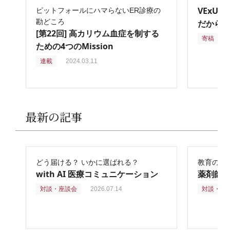
VExU
ピットフォールにハマらないER診療の
勘どころ
だからこ
[第22回] 高カリウム血症を制する
寄稿
2
ための4つのMission
連載
2024.03.11
最新の記事
どう届ける？ いかに選ばれる？
教育の再
with AI 医療コミュニケーション
薬剤師
対談・座談会
2026.07.14
対談・座