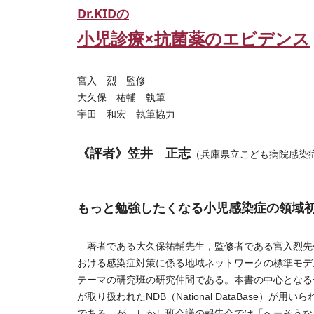
Dr.KIDの
小児診療×抗菌薬のエビデンス
宮入 烈 監修
大久保 祐輔 執筆
宇田 和宏 執筆協力
《評者》笠井 正志
（兵庫県立こども病院感染
もっと勉強したくなる小児感染症の領域
著者である大久保祐輔先生，監修者である宮入烈先
おける感染症対策に係る地域ネットワークの標準モデ
テーマの研究班の研究仲間である。本書の中心となる
が取り扱われたNDB（National DataBase
である。が，しかし班会議の報告会では「へーそうな