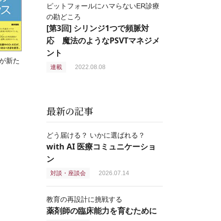
ピットフォールにハマらないER診療
の勘どころ
[第3回] シリンジ1つで頻脈対
応 魔法のようなPSVTマネジメ
ント
が新た
連載
2022.08.08
最新の記事
どう届ける？ いかに選ばれる？
with AI 医療コミュニケーショ
ン
対談・座談会
2026.07.14
教育の再設計に挑戦する
薬剤師の臨床能力を育むために