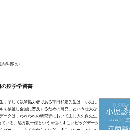
症内科部長）
初の疫学学習書
生，そして執筆協力者である宇田和宏先生は「小児に
ルを検証し全国に普及するための研究」という壮大な
データは，われわれの研究班において主に大久保先生
）が用いられている。処方数十億という単位のすごいビッグデータ
んだー」，「よくわからんけど，すごいなー」といっ