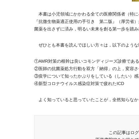
本書は小児領域にかかわる全ての医療関係者（特に
『抗微生物薬適正使用の手引き 第二版』（厚労省）
菌薬を出さずに済み，明るい未来を創る第一歩を踏み
ぜひとも本書を読んでほしい方々は，以下のような
①AMR対策の根幹は良いコモンディジーズ診療であ
②医師の抗菌薬処方行動を双方「納得」の上，変容さ
③疫学について知ったかぶりをしている（したい）感
④新型コロナウイルス感染症対策で疲れたICD
よく知っていると思っていたことが，全然知らなかっ
この記事はログ