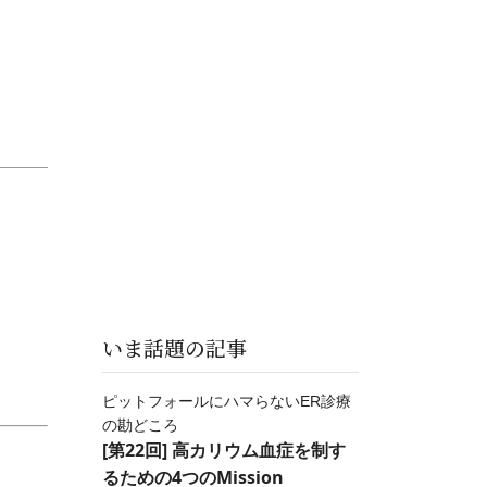
いま話題の記事
ピットフォールにハマらないER診療
の勘どころ
[第22回] 高カリウム血症を制す
るための4つのMission