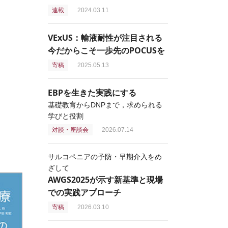
連載
2024.03.11
VExUS：輸液耐性が注目される
今だからこそ一歩先のPOCUSを
寄稿
2025.05.13
EBPを生きた実践にする
基礎教育からDNPまで，求められる
学びと役割
対談・座談会
2026.07.14
サルコペニアの予防・早期介入をめ
ざして
AWGS2025が示す新基準と現場
での実践アプローチ
寄稿
2026.03.10