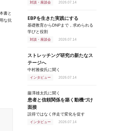
対談・座談会
2026.07.14
本書と
EBPを生きた実践にする
用な抗
基礎教育からDNPまで，求められる
学びと役割
対談・座談会
2026.07.14
ストレッチング研究の新たなス
テージへ
中村雅俊氏に聞く
インタビュー
2026.07.14
藤澤雄太氏に聞く
患者と信頼関係を築く動機づけ
面接
説得ではなく伴走で変化を促す
インタビュー
2026.07.14