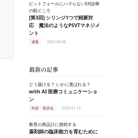
ピットフォールにハマらないER診療
の勘どころ
[第3回] シリンジ1つで頻脈対
応 魔法のようなPSVTマネジメ
ント
連載
2022.08.08
最新の記事
どう届ける？ いかに選ばれる？
with AI 医療コミュニケーショ
ン
対談・座談会
2026.07.14
教育の再設計に挑戦する
薬剤師の臨床能力を育むために