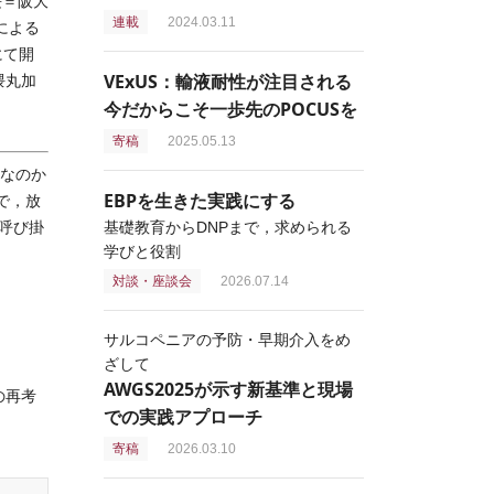
長＝阪大
連載
2024.03.11
による
にて開
VExUS：輸液耐性が注目される
隈丸加
今だからこそ一歩先のPOCUSを
寄稿
2025.05.13
なのか
EBPを生きた実践にする
中で，放
呼び掛
基礎教育からDNPまで，求められる
学びと役割
対談・座談会
2026.07.14
サルコペニアの予防・早期介入をめ
ざして
AWGS2025が示す新基準と現場
の再考
での実践アプローチ
寄稿
2026.03.10