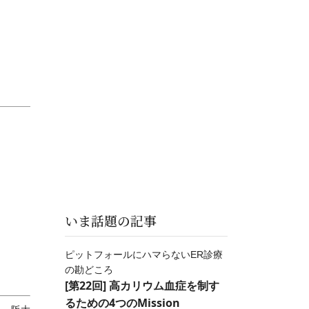
いま話題の記事
ピットフォールにハマらないER診療
の勘どころ
[第22回] 高カリウム血症を制す
るための4つのMission