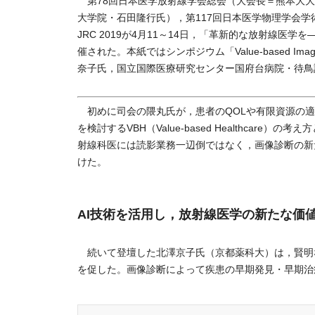
第78回日本医学放射線学会総会（大会長＝熊本大大
大学院・石田隆行氏），第117回日本医学物理学会
JRC 2019が4月11～14日，「革新的な放射線
催された。本紙ではシンポジウム「Value-based 
奈子氏，国立国際医療研究センター国府台病院・待鳥
初めに司会の隈丸氏が，患者のQOLや有限資源の適
を検討するVBH（Value-based Healthca
射線科医には読影業務一辺倒ではなく，画像診断の新
けた。
AI技術を活用し，放射線医学の新たな価
続いて登壇した北澤京子氏（京都薬科大）は，賢明な医療
を促した。画像診断によって疾患の早期発見・早期治療