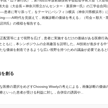
学院・山下康行氏），第75回日本放射線技術学会総会学術大会（大会
学術大会（大会長＝神奈川県立がんセンター・蓑原伸一氏）の三学会合同
医学を――患者に寄り添って」をテーマにパシフィコ横浜（神奈川県横浜市）
Imaging――AI時代を見据えて，画像診断の価値を考える」（司会＝順大・
詔洋氏）の模様を報告する。
正配置等にまで視野を広げ，患者に実施するだけの価値がある医療行為
re）の考え方とともに，本シンポジウムの企画趣旨を説明した。AI技術が進歩する
たな価値を創造できるような広い視野を持つための議論が必要であると
値を創る
の選択をめざすChoosing Wiselyの考えによる，画像診断の価値
といった患者が受ける利益に対し，合併症の誘因や...