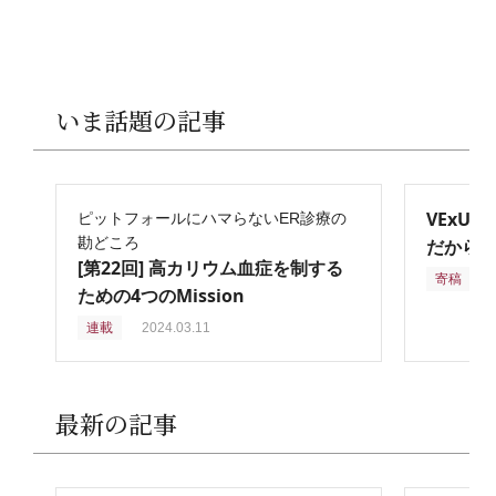
いま話題の記事
VExU
ピットフォールにハマらないER診療の
勘どころ
だからこ
[第22回] 高カリウム血症を制する
寄稿
2
ための4つのMission
連載
2024.03.11
最新の記事