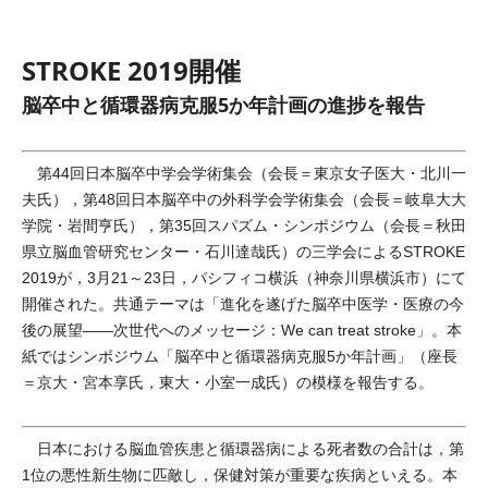
STROKE 2019開催
脳卒中と循環器病克服5か年計画の進捗を報告
第44回日本脳卒中学会学術集会（会長＝東京女子医大・北川一
夫氏），第48回日本脳卒中の外科学会学術集会（会長＝岐阜大大
学院・岩間亨氏），第35回スパズム・シンポジウム（会長＝秋田
県立脳血管研究センター・石川達哉氏）の三学会によるSTROKE
2019が，3月21～23日，パシフィコ横浜（神奈川県横浜市）にて
開催された。共通テーマは「進化を遂げた脳卒中医学・医療の今
後の展望――次世代へのメッセージ：We can treat stroke」。本
紙ではシンポジウム「脳卒中と循環器病克服5か年計画」（座長
＝京大・宮本享氏，東大・小室一成氏）の模様を報告する。
日本における脳血管疾患と循環器病による死者数の合計は，第
1位の悪性新生物に匹敵し，保健対策が重要な疾病といえる。本