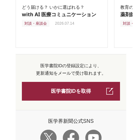
どう届ける？ いかに選ばれる？
教育の再
with AI 医療コミュニケーション
薬剤師
対談・座談会
2026.07.14
対談・座
医学書院IDの登録設定により、
更新通知をメールで受け取れます。
医学書院IDを取得
医学界新聞公式SNS