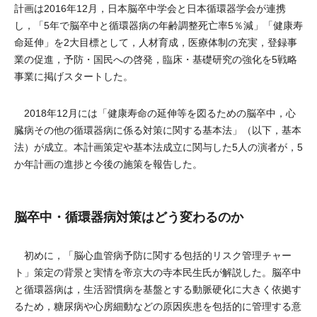
計画は2016年12月，日本脳卒中学会と日本循環器学会が連携
し，「5年で脳卒中と循環器病の年齢調整死亡率5％減」「健康寿
命延伸」を2大目標として，人材育成，医療体制の充実，登録事
業の促進，予防・国民への啓発，臨床・基礎研究の強化を5戦略
事業に掲げスタートした。
2018年12月には「健康寿命の延伸等を図るための脳卒中，心
臓病その他の循環器病に係る対策に関する基本法」（以下，基本
法）が成立。本計画策定や基本法成立に関与した5人の演者が，5
か年計画の進捗と今後の施策を報告した。
脳卒中・循環器病対策はどう変わるのか
初めに，「脳心血管病予防に関する包括的リスク管理チャー
ト」策定の背景と実情を帝京大の寺本民生氏が解説した。脳卒中
と循環器病は，生活習慣病を基盤とする動脈硬化に大きく依拠す
るため，糖尿病や心房細動などの原因疾患を包括的に管理する意