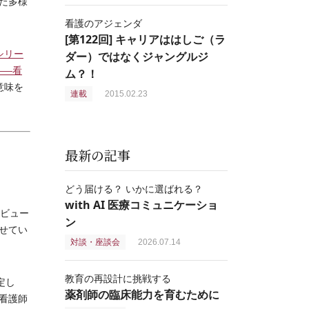
た多様
看護のアジェンダ
[第122回] キャリアははしご（ラ
シリー
ダー）ではなくジャングルジ
――看
ム？！
意味を
連載
2015.02.23
最新の記事
どう届ける？ いかに選ばれる？
with AI 医療コミュニケーショ
ビュー
ン
せてい
対談・座談会
2026.07.14
教育の再設計に挑戦する
定し
薬剤師の臨床能力を育むために
看護師