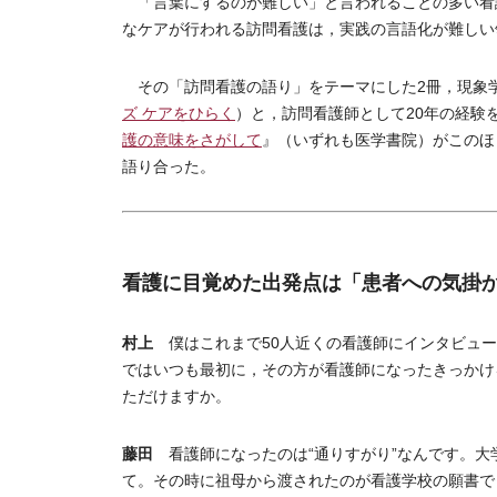
「言葉にするのが難しい」と言われることの多い看
なケアが行われる訪問看護は，実践の言語化が難しい
その「訪問看護の語り」をテーマにした2冊，現象
ズ ケアをひらく
）と，訪問看護師として20年の経験
護の意味をさがして
』（いずれも医学書院）がこのほ
語り合った。
看護に目覚めた出発点は「患者への気掛
村上
僕はこれまで50人近くの看護師にインタビュー
ではいつも最初に，その方が看護師になったきっかけ
ただけますか。
藤田
看護師になったのは“通りすがり”なんです。大
て。その時に祖母から渡されたのが看護学校の願書で