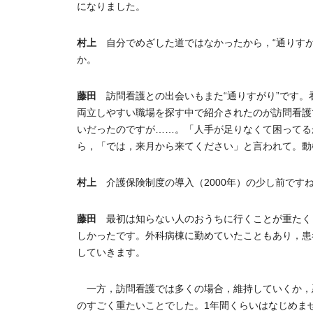
になりました。
村上
自分でめざした道ではなかったから，“通りすが
か。
藤田
訪問看護との出会いもまた“通りすがり”です。
両立しやすい職場を探す中で紹介されたのが訪問看護
いだったのですが……。「人手が足りなくて困ってる
ら，「では，来月から来てください」と言われて。動
村上
介護保険制度の導入（2000年）の少し前です
藤田
最初は知らない人のおうちに行くことが重たく
しかったです。外科病棟に勤めていたこともあり，患
していきます。
一方，訪問看護では多くの場合，維持していくか，
のすごく重たいことでした。1年間くらいはなじめま