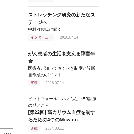
ストレッチング研究の新たなス
テージへ
中村雅俊氏に聞く
インタビュー
2026.07.14
がん患者の生活を支える障害年
金
医療者が知っておくべき制度と診断
書作成のポイント
寄稿
2026.07.14
ピットフォールにハマらないER診療
の勘どころ
[第22回] 高カリウム血症を制す
るための4つのMission
連載
2024.03.11