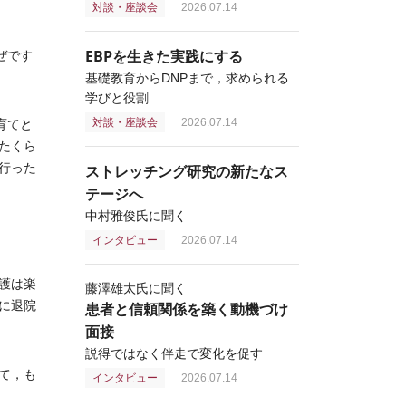
対談・座談会
2026.07.14
EBPを生きた実践にする
ぜです
基礎教育からDNPまで，求められる
学びと役割
対談・座談会
2026.07.14
育てと
たくら
行った
ストレッチング研究の新たなス
テージへ
中村雅俊氏に聞く
インタビュー
2026.07.14
護は楽
藤澤雄太氏に聞く
に退院
患者と信頼関係を築く動機づけ
面接
説得ではなく伴走で変化を促す
て，も
インタビュー
2026.07.14