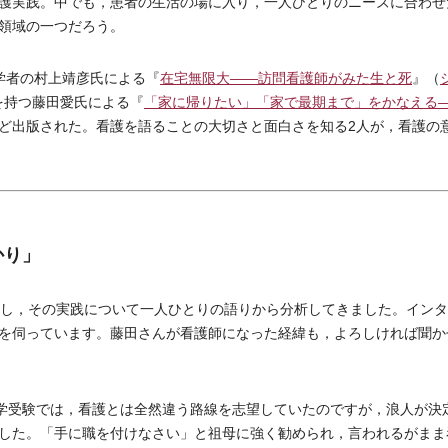
護実践。中でも，患者の生活の場に入り，一人ひとりのニーズに合わせ
領域の一つだろう。
学者の村上靖彦氏による『
在宅無限大――訪問看護師がみた生と死
』（
を持つ藤田愛氏による『
「家に帰りたい」「家で最期まで」をかなえる
ど出版された。看護を語ることの大切さと面白さを知る2人が，看護の
かり」
し，その実践について一人ひとりの語りから分析してきました。インタ
を伺っています。藤田さんが看護師になった経緯も，よろしければ聞か
学受験では，看護とは全然違う路線を志望していたのですが，浪人が決
した。「手に職を付けなさい」と祖母に強く勧められ，言われるがまま