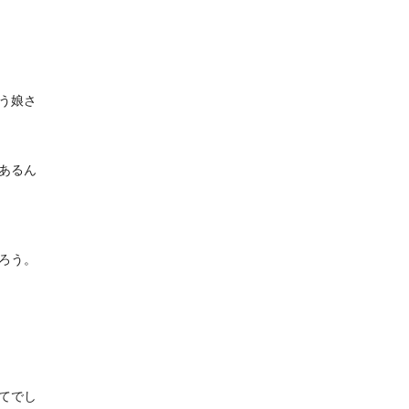
う娘さ
あるん
ろう。
てでし