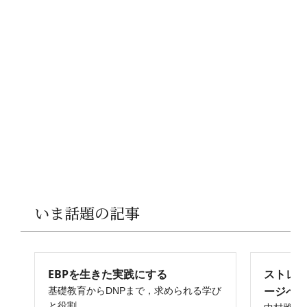
いま話題の記事
EBPを生きた実践にする
ストレ
ージへ
基礎教育からDNPまで，求められる学び
と役割