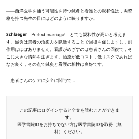
――西洋医学を補う可能性を持つ鍼灸と看護との親和性は，両資
格を持つ先生の目にはどのように映りますか。
Schlaeger
Perfect marriage! とても親和性が高いと考えま
す。鍼灸は患者の治癒力を賦活することで回復を促しますし，副
作用はほぼありません。看護がめざすのは患者さんの回復で，そ
こに大きな情熱を注ぎます。治療が低コスト，低リスクであれば
なお良く，その点で鍼灸と看護の相性は良好です。
患者さんのケアに安全に関与で...
この記事はログインすると全文を読むことができま
す。
医学書院IDをお持ちでない方は医学書院IDを取得（無
料）ください。