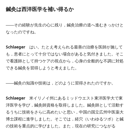
鍼灸は西洋医学を補い得るか
――その経験が先生の心に残り，鍼灸治療の道へ進むきっかけと
なったのですね。
Schlaeger
はい。たとえ考えられる最善の治療を医師が施して
も，患者にとって十分ではない場合があると気付きました。そこ
で看護師として持つケアの視点から，心身の全般的な不調に対処
できる鍼灸を習得しようと考えました。
――鍼灸の知識や技術は，どのように習得されたのですか。
Schlaeger
米イリノイ州にあるミッドウエスト東洋医学大で東
洋医学を学び，鍼灸師資格を取得しました。鍼灸師として活動す
るうちに技術をさらに高めたいと思い，中国の国立広州中医薬大
博士課程に進学しました。そこでは，経穴（いわゆるツボ）と鍼
の技術を重点的に学びました。また，現在の研究につながる