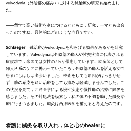
vulvodynia（外陰部の痛み）に対する鍼治療の研究も始めまし
た。
――留学で高い技術を身につけるとともに，研究テーマとも出合
ったのですね。具体的にどのような内容ですか。
Schlaeger
鍼治療がvulvodyniaを和らげる効果があるかを研究
しています。Vulvodyniaは外陰部の痛みや性交疼痛に代表される
症候群で，米国では女性の7％が罹患しています。助産師として
婦人科系のケアに携わっていたころ，外陰部の痛みを訴える女性
患者にしばしば出会いました。検査をしても原因がはっきりせ
ず，膣の感染を疑い治療をしても痛みは軽減しませんでした。こ
の状況を見て，西洋医学による慢性疾患や慢性痛の治療に限界を
感じました。その対処法を模索し，私の体の不調を助けた鍼灸治
療に行きつきました。鍼灸は西洋医学を補えると考えたのです。
看護に鍼灸を取り入れ，体と心のhealerに