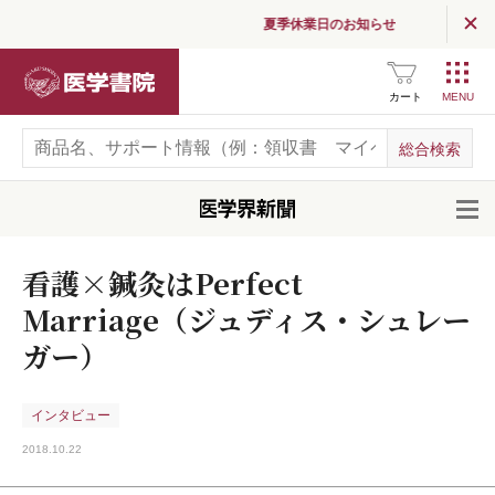
夏季休業日のお知らせ
医学書院
カート
開
看護×鍼灸はPerfect
Marriage（ジュディス・シュレー
ガー）
インタビュー
2018.10.22