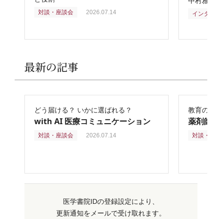
中村雅俊
対談・座談会
2026.07.14
インタビ
最新の記事
どう届ける？ いかに選ばれる？
教育の再
with AI 医療コミュニケーション
薬剤師
対談・座談会
2026.07.14
対談・座
医学書院IDの登録設定により、
更新通知をメールで受け取れます。