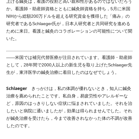
上げる鍼灸は，看護の役割と高い親和性があるのではないだろう
か。看護師・助産師資格とともに鍼灸師資格を持ち，5月に米国
NIHから総額200万ドルを超える研究資金を獲得した「痛み」の
研究者であるSchlaeger氏が，日本人研究者と共同研究を進める
ために来日。看護と鍼灸のコラボレーションの可能性について聞
いた。
――米国では補完代替医療が注目されています。看護師・助産師
として，28年間で2000人以上の新生児を取り上げたSchlaeger先
生が，東洋医学の鍼灸治療に着目したのはなぜでしょう。
Schlaeger
きっかけは，私の体調が優れないとき，知人に鍼灸
治療を薦められたことです。私自身，易疲労性やアレルギーな
ど，原因のはっきりしない症状に悩まされていました。それを治
したいと病院に通いましたが，効果は得られませんでした。それ
が鍼灸治療を受けたら，今まで改善されなかった体の不調が改善
したのです。