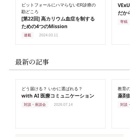
VExU
ピットフォールにハマらないER診療の
勘どころ
だからこ
[第22回] 高カリウム血症を制する
寄稿
2
ための4つのMission
連載
2024.03.11
最新の記事
どう届ける？ いかに選ばれる？
教育の再
with AI 医療コミュニケーション
薬剤師
対談・座談会
2026.07.14
対談・座