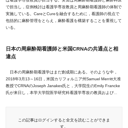
は看護学専攻教員が担当する。実習は周麻酔期看護師と麻酔科医
で担当し，症例検討は看護学専攻教員と周麻酔期看護師の体制で
実施している。CareとCureを融合するために，看護師の視点で
包括的に麻酔管理をとらえ，麻酔看護を構築することを重視して
いる。
日本の周麻酔期看護師と米国CRNAの共通点と相
違点
日本の周麻酔期看護学はまだ創成期にある。そのような中，
2018年3月13～16日，米国カリフォルニア州Samuel Merritt大准
教授でCRNAのJoseph Janakes氏と，大学院生のEmily Francke
氏が来日し，本学大学院医学研究科看護学専攻の教員および...
この記事はログインすると全文を読むことができま
す。