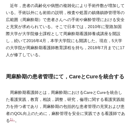
近年，患者の高齢化や病態の複雑化により手術件数が増加して
いる。手術以外にも術前の説明，検査や処置の鎮痛鎮静管理等の
広範囲（周麻酔期）で患者さんへの手術や麻酔管理における安全
と充実が求められている。そこで日本では，2010年に聖路加国
際大学が大学院修士課程として周麻酔期看護師養成講座を開設
し，続いて2016年4月，本学大学院にも開講した。現在，5大学
の大学院が周麻酔期看護師教育課程を持ち，2018年7月までに17
人が修了している。
周麻酔期の患者管理にて，CareとCureを統合する
周麻酔期看護師とは，周麻酔期におけるCareとCureを統合し
た看護実践，教育，相談，調整，研究，倫理に関する看護実践能
力を持つ者であり，周麻酔期の包括的な患者管理の充実および患
者のQOL向上のために，麻酔管理を安全に実践できる看護師であ
1）
る
。