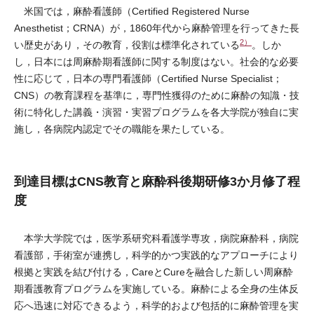
米国では，麻酔看護師（Certified Registered Nurse
Anesthetist；CRNA）が，1860年代から麻酔管理を行ってきた長
2）
い歴史があり，その教育，役割は標準化されている
。しか
し，日本には周麻酔期看護師に関する制度はない。社会的な必要
性に応じて，日本の専門看護師（Certified Nurse Specialist；
CNS）の教育課程を基準に，専門性獲得のために麻酔の知識・技
術に特化した講義・演習・実習プログラムを各大学院が独自に実
施し，各病院内認定でその職能を果たしている。
到達目標はCNS教育と麻酔科後期研修3か月修了程
度
本学大学院では，医学系研究科看護学専攻，病院麻酔科，病院
看護部，手術室が連携し，科学的かつ実践的なアプローチにより
根拠と実践を結び付ける，CareとCureを融合した新しい周麻酔
期看護教育プログラムを実施している。麻酔による全身の生体反
応へ迅速に対応できるよう，科学的および包括的に麻酔管理を実