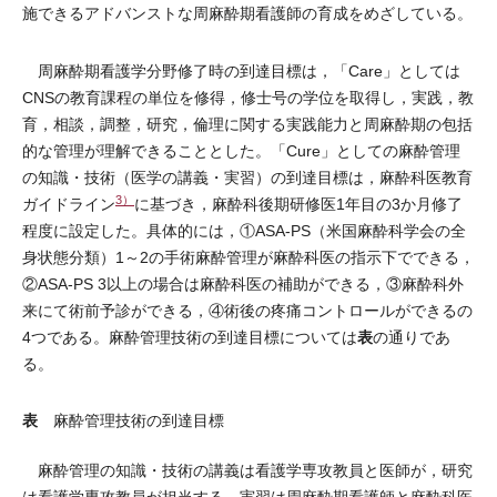
施できるアドバンストな周麻酔期看護師の育成をめざしている。
周麻酔期看護学分野修了時の到達目標は，「Care」としては
CNSの教育課程の単位を修得，修士号の学位を取得し，実践，教
育，相談，調整，研究，倫理に関する実践能力と周麻酔期の包括
的な管理が理解できることとした。「Cure」としての麻酔管理
の知識・技術（医学の講義・実習）の到達目標は，麻酔科医教育
3）
ガイドライン
に基づき，麻酔科後期研修医1年目の3か月修了
程度に設定した。具体的には，①ASA-PS（米国麻酔科学会の全
身状態分類）1～2の手術麻酔管理が麻酔科医の指示下でできる，
②ASA-PS 3以上の場合は麻酔科医の補助ができる，③麻酔科外
来にて術前予診ができる，④術後の疼痛コントロールができるの
表
4つである。麻酔管理技術の到達目標については
の通りであ
る。
表
麻酔管理技術の到達目標
麻酔管理の知識・技術の講義は看護学専攻教員と医師が，研究