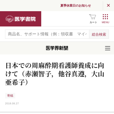
夏季休業日のお知らせ
医学書院
カート
開
日本での周麻酔期看護師養成に向
けて（赤瀬智子，他谷真遵，大山
亜希子）
寄稿
2018.08.27